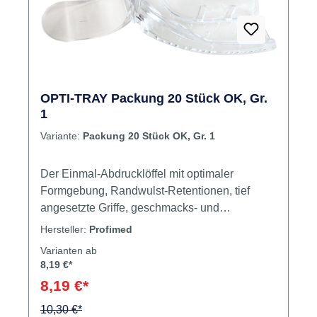
Abformergebnisse Inhalt Abformlöffel
Rabatt
%
OPTI-TRAY Packung 20 Stück OK, Gr.
1
Variante:
Packung 20 Stück OK, Gr. 1