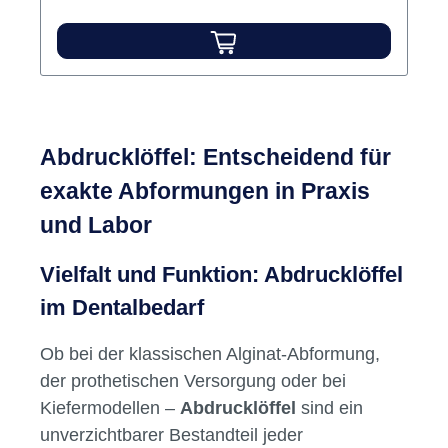
Der Einmal-Abdrucklöffel mit optimaler
Formgebung, Randwulst-Retentionen, tief
angesetzte Griffe, geschmacks- und
geruchsneutral. Inhalt Abdrucklöffel
Hersteller:
Profimed
Varianten ab
8,19 €*
8,19 €*
10,30 €*
Abdrucklöffel: Entscheidend für
exakte Abformungen in Praxis
und Labor