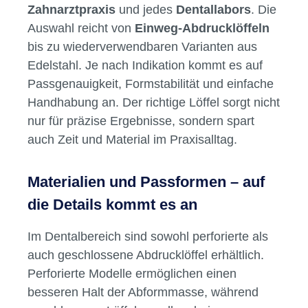
Vielfalt und Funktion: Abdrucklöffel
im Dentalbedarf
Ob bei der klassischen Alginat-Abformung,
der prothetischen Versorgung oder bei
Kiefermodellen –
Abdrucklöffel
sind ein
unverzichtbarer Bestandteil jeder
Zahnarztpraxis
und jedes
Dentallabors
. Die
Auswahl reicht von
Einweg-Abdrucklöffeln
bis zu wiederverwendbaren Varianten aus
Edelstahl. Je nach Indikation kommt es auf
Passgenauigkeit, Formstabilität und einfache
Handhabung an. Der richtige Löffel sorgt nicht
nur für präzise Ergebnisse, sondern spart
auch Zeit und Material im Praxisalltag.