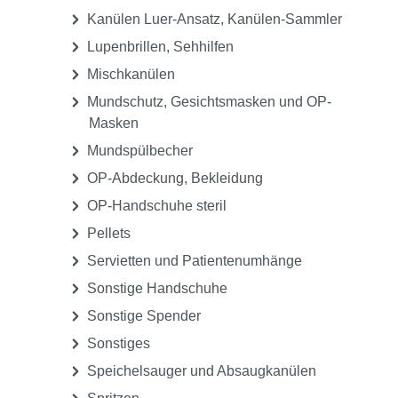
Chirurgie Zubehör
Handschuhe Latex, unsteril, gepudert
Handschuhe Latex, unsteril, puderfrei
Handschuhe latexfrei, unsteril
Handtücher, Handtuchspender und
Wischsysteme
Kanülen für Zylinderampullen-Spritzen
Kanülen Luer-Ansatz, Kanülen-Sammler
Lupenbrillen, Sehhilfen
Mischkanülen
Mundschutz, Gesichtsmasken und OP-
Masken
Mundspülbecher
OP-Abdeckung, Bekleidung
OP-Handschuhe steril