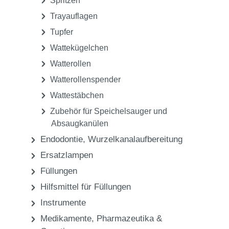
Pellets
Servietten und Patientenumhänge
Sonstige Handschuhe
Sonstige Spender
Sonstiges
Speichelsauger und Absaugkanülen
Spritzen
Trayauflagen
Tupfer
Wattekügelchen
Watterollen
Watterollenspender
Wattestäbchen
Zubehör für Speichelsauger und
Absaugkanülen