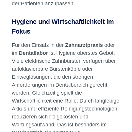
kompakten Modellen für die
Einzelplatzanwendung bis hin zu
Komplettsystemen mit Wechselaufsätzen für
den Mehrpersoneneinsatz in der Praxis.
Besonders gefragt sind Modelle mit Timer,
Druckkontrolle und verschiedenen
Intensitätsstufen – wichtige Features, um die
Zahnreinigung individuell an die Bedürfnisse
der Patienten anzupassen.
Hygiene und Wirtschaftlichkeit im
Fokus
Für den Einsatz in der
Zahnarztpraxis
oder
im
Dentallabor
ist Hygiene oberstes Gebot.
Viele elektrische Zahnbürsten verfügen über
autoklavierbare Bürstenköpfe oder