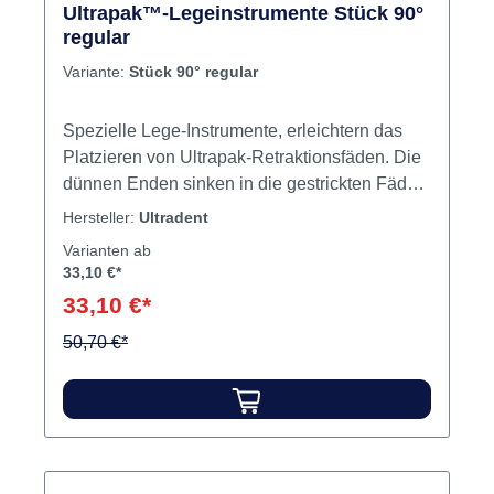
Ultrapak™-Legeinstrumente Stück 90°
regular
Variante:
Stück 90° regular
Spezielle Lege-Instrumente, erleichtern das
Platzieren von Ultrapak-Retraktionsfäden. Die
dünnen Enden sinken in die gestrickten Fäden
ein, so wird der Faden sicher in den Sulcus
Hersteller:
Ultradent
eingebracht und eine Verletzung des
Varianten ab
Attachments vermieden. Gezahnte Instrumente
33,10 €*
für axiales Stopfen, glatte Instrumente für
33,10 €*
horizontal-gleitendes Einbringen. Inhalt
Legeinstrument
50,70 €*