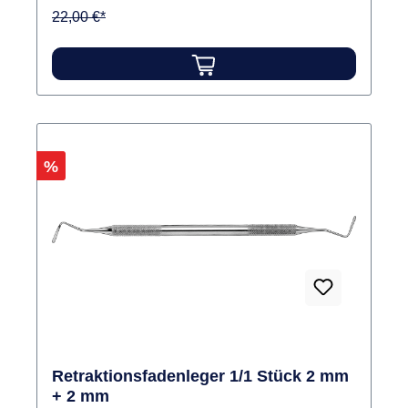
22,00 €*
Rabatt
%
Retraktionsfadenleger 1/1 Stück 2 mm
+ 2 mm