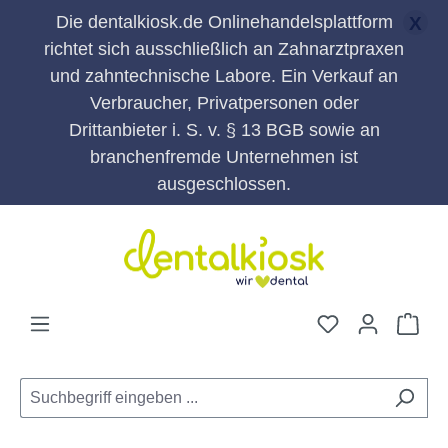
Die dentalkiosk.de Onlinehandelsplattform
X
richtet sich ausschließlich an Zahnarztpraxen
und zahntechnische Labore. Ein Verkauf an
Verbraucher, Privatpersonen oder
Drittanbieter i. S. v. § 13 BGB sowie an
branchenfremde Unternehmen ist
ausgeschlossen.
Zum Hauptinhalt springen
Du hast 0 Pro
War