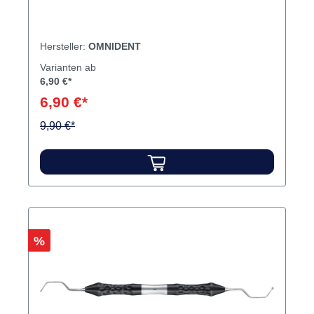
Hersteller:
OMNIDENT
Varianten ab
6,90 €*
6,90 €*
9,90 €*
Rabatt
%