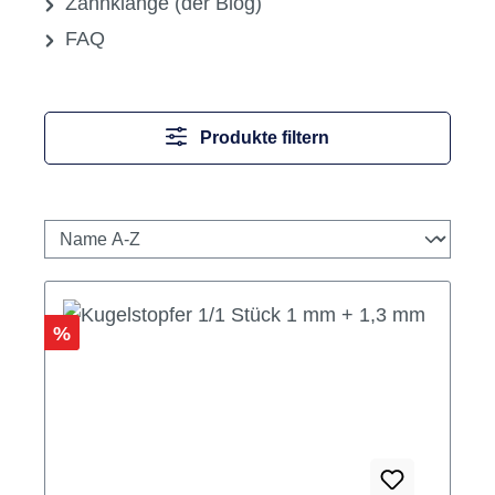
Zahnklänge (der Blog)
FAQ
Produkte filtern
Rabatt
%