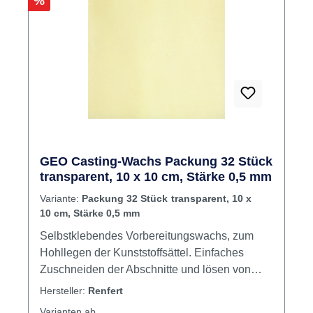
Rabatt
%
GEO Casting-Wachs Packung 32 Stück
transparent, 10 x 10 cm, Stärke 0,5 mm
Variante:
Packung 32 Stück transparent, 10 x
10 cm, Stärke 0,5 mm
Selbstklebendes Vorbereitungswachs, zum
Hohllegen der Kunststoffsättel. Einfaches
Zuschneiden der Abschnitte und lösen von
Klebefolie. Sehr gute Anpassung an
Hersteller:
Renfert
Modelloberfläche. Optimale Haftung auch an
Varianten ab