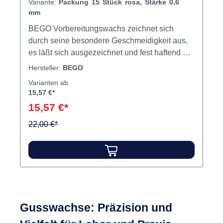
Variante:
Packung 15 Stück rosa, Stärke 0,6
mm
BEGO Vorbereitungswachs zeichnet sich
durch seine besondere Geschmeidigkeit aus,
es läßt sich ausgezeichnet und fest haftend auf
dem Meistermodell adaptieren, das erspart die
Hersteller:
BEGO
Verwendung eines zusätzlichen Wachsklebers.
Varianten ab
Die vorbildliche Formbeständigkeit und
15,57 €*
Kantenstabilität des Vorbereitungswachses
15,57 €*
stellt durch einen hohen Erstarrungspunkt von
ca. 70 °C selbstverständlich auch die
22,00 €*
Verarbeitung mit Dubliergel - bis zu
Verarbeitungstemperaturen von 55 °C - sicher.
Einfaches Entfernen vom Meistermodell nach
dem Dublieren rundet die
anwenderfreundlichen
Verarbeitungseigenschaften auf ideale Weise
Gusswachse: Präzision und
ab. Inhalt Platten