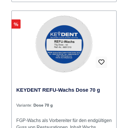
Rabatt
%
KEYDENT REFU-Wachs Dose 70 g
Variante:
Dose 70 g
FGP-Wachs als Vorbereiter für den endgültigen
Guss von Restaurationen. Inhalt Wachs