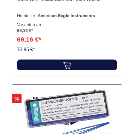
Hersteller:
American Eagle Instruments
Varianten ab
69,16 €*
69,16 €*
73,85 €*
Rabatt
%