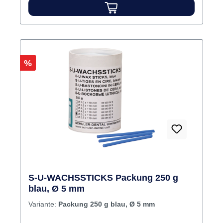
Rabatt
%
S-U-WACHSSTICKS Packung 250 g
blau, Ø 5 mm
Variante:
Packung 250 g blau, Ø 5 mm