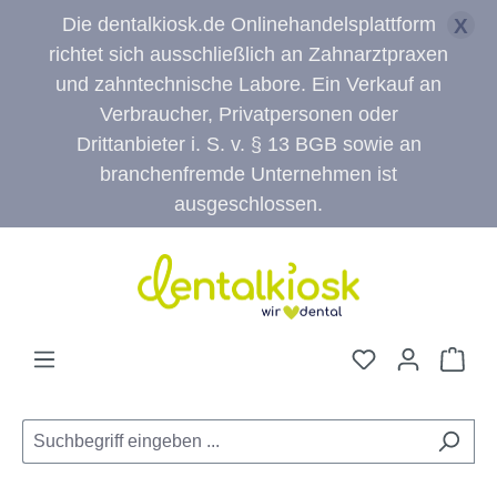
Die dentalkiosk.de Onlinehandelsplattform
X
richtet sich ausschließlich an Zahnarztpraxen
und zahntechnische Labore. Ein Verkauf an
Verbraucher, Privatpersonen oder
Drittanbieter i. S. v. § 13 BGB sowie an
branchenfremde Unternehmen ist
ausgeschlossen.
Zum Hauptinhalt springen
Du hast 0 Pro
War