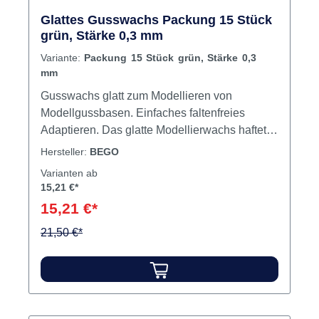
Glattes Gusswachs Packung 15 Stück
grün, Stärke 0,3 mm
Variante:
Packung 15 Stück grün, Stärke 0,3
mm
Gusswachs glatt zum Modellieren von
Modellgussbasen. Einfaches faltenfreies
Adaptieren. Das glatte Modellierwachs haftet
fest auf dem Einbettmassemodell und
Hersteller:
BEGO
verbrennt rückstandslos. Die hohe
Varianten ab
Transparenz des Wachses ermöglicht eine
15,21 €*
optimale Erkennbarkeit konstruktiver
15,21 €*
Anzeichnungen auf dem Meistermodell und
erspart unnötige, zeitaufwändige Korrekturen
21,50 €*
der Modellation. Größe 17,5 x 8 cm. Inhalt
Platten