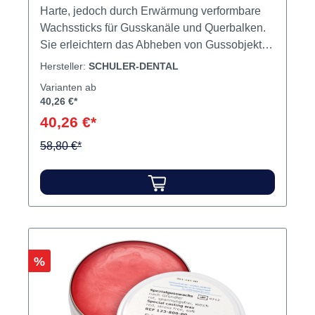
Harte, jedoch durch Erwärmung verformbare
Wachssticks für Gusskanäle und Querbalken.
Sie erleichtern das Abheben von Gussobjekten
und verhindern unbeabsichtigte Verformungen.
Hersteller:
SCHULER-DENTAL
Die Gussformen bleiben beim Ausschmelzen
Varianten ab
daher unbeschädigt. Länge 110 mm. Inhalt
40,26 €*
Wachs
40,26 €*
58,80 €*
Rabatt
%