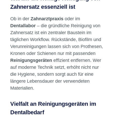
Jahre Garantie. Inhalt
Prothesenreinigungsgerät inklusive Pinzette2
Reinigungsbecher mit
Geräte zur Reinigung für
DeckelHaltemagnetReinigungsnadelnLeitfade
n Produktvideos:
Zahnersatz: Sauberkeit und
Hygiene im Fokus
Warum die richtige Reinigung von
Zahnersatz essenziell ist
Ob in der
Zahnarztpraxis
oder im
Dentallabor
– die gründliche Reinigung von
Zahnersatz ist ein zentraler Baustein im
täglichen Workflow. Rückstände, Biofilm und
Verunreinigungen lassen sich von Prothesen,
Kronen oder Schienen nur mit passenden
Reinigungsgeräten
effizient entfernen. Wer