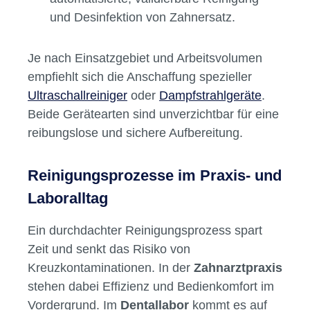
ideal für Prothesen, Implantate oder
kieferorthopädische Geräte.
Dampfstrahlgeräte
: Perfekt, um
Oberflächen porentief von Rückständen
zu befreien und eine schnelle Trocknung
zu gewährleisten.
Thermodesinfektoren: Für die
automatisierte, validierbare Reinigung
und Desinfektion von Zahnersatz.
Je nach Einsatzgebiet und Arbeitsvolumen
empfiehlt sich die Anschaffung spezieller
Ultraschallreiniger
oder
Dampfstrahlgeräte
.
Beide Gerätearten sind unverzichtbar für eine
reibungslose und sichere Aufbereitung.