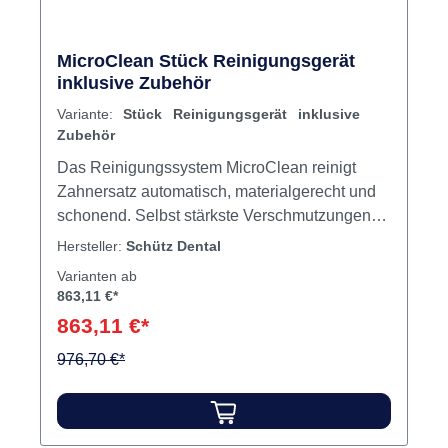
Rabatt
%
MicroClean Stück Reinigungsgerät
inklusive Zubehör
Variante:
Stück Reinigungsgerät inklusive
Zubehör
Das Reinigungssystem MicroClean reinigt
Zahnersatz automatisch, materialgerecht und
schonend. Selbst stärkste Verschmutzungen
wie Plaque und Zahnstein werden durch