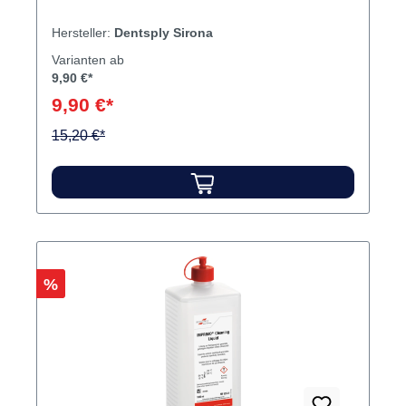
Hersteller:
Dentsply Sirona
Varianten ab
9,90 €*
9,90 €*
15,20 €*
Rabatt
%