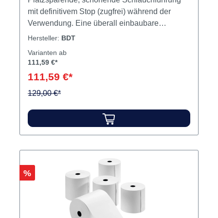
mit definitivem Stop (zugfrei) während der
Verwendung. Eine überall einbaubare
kompakte Einheit. Inhalt Rückholeinrichtung
Hersteller:
BDT
Varianten ab
111,59 €*
111,59 €*
129,00 €*
Rabatt
%