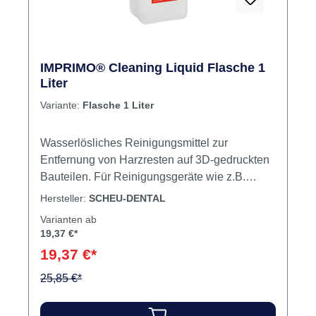
IMPRIMO® Cleaning Liquid Flasche 1
Liter
Variante:
Flasche 1 Liter
Wasserlösliches Reinigungsmittel zur
Entfernung von Harzresten auf 3D-gedruckten
Bauteilen. Für Reinigungsgeräte wie z.B.
IMPRIMO® Clean und Ultraschallbäder
Hersteller:
SCHEU-DENTAL
geeignet, nicht explosiv und ultrafiltrierbar. Bis
Varianten ab
zu 5-fach höhere Reinigungskapazität als
19,37 €*
Isopropanol. Inhalt 1 Liter
19,37 €*
25,85 €*