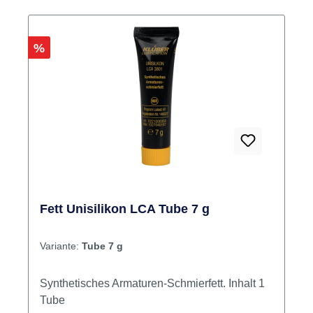
Rabatt
%
Fett Unisilikon LCA Tube 7 g
Variante:
Tube 7 g
Synthetisches Armaturen-Schmierfett. Inhalt 1
Tube