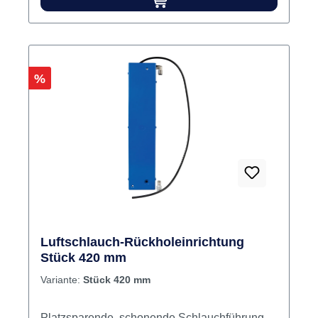
Rabatt
%
Luftschlauch-Rückholeinrichtung
Stück 420 mm
Variante:
Stück 420 mm
Platzsparende, schonende Schlauchführung