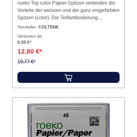
roeko Top color Papier-Spitzen verbinden die
Vorteile der weissen und der ganz eingefärbten
Spitzen (color). Die Teilfarbkodierung
verhindert die Verwechslung von
Hersteller:
COLTENE
verschiedenen Größen. Die weiße Spitze
Varianten ab
erleichtert die Kontrolle der
6,55 €*
Wurzelkanalreinigung. Weiße Spitzen, im
12,80 €*
oberen Teil farbcodiert ≥ 25mm Inhalt 180
Papierspitzen
19,77 €*