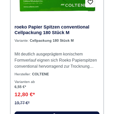
roeko Papier Spitzen conventional
Cellpackung 180 Stück M
Variante:
Cellpackung 180 Stück M
Mit deutlich ausgeprägtem konischem
Formverlauf eignen sich Roeko Papierspitzen
conventional hervorragend zur Trocknung
konventionell aufbereiteter
Hersteller:
COLTENE
Wurzelkanäle.WeißDeutlich konische
Varianten ab
FormLänge: ≥ 25 mm Inhalt 180 Papierspitzen
6,55 €*
12,80 €*
19,77 €*