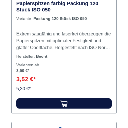
Papierspitzen farbig Packung 120
Stück ISO 050
Variante:
Packung 120 Stück ISO 050
Extrem saugfähig und faserfrei überzeugen die
Papierspitzen mit optimaler Festigkeit und
glatter Oberfläche. Hergestellt nach ISO-Norm
mit 28 mm Länge. Folienversiegelung und
Hersteller:
Becht
Gammasterilisation erfüllen die strengen
Varianten ab
Anforderungen der Behandlungshygiene.
3,50 €*
Inhalt 120 Papierspitzen
3,52 €*
5,30 €*