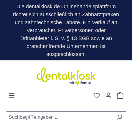
Die dentalkiosk.de Onlinehandelsplattform
X
richtet sich ausschließlich an Zahnarztpraxen
und zahntechnische Labore. Ein Verkauf an
Verbraucher, Privatpersonen oder
Drittanbieter i. S. v. § 13 BGB sowie an
branchenfremde Unternehmen ist
ausgeschlossen.
Zum Hauptinhalt springen
Du hast 0 Pro
War