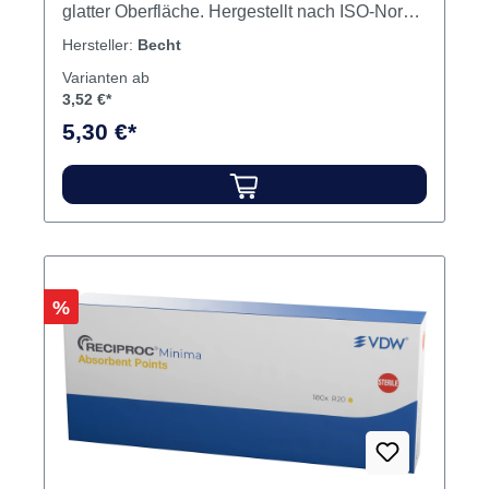
glatter Oberfläche. Hergestellt nach ISO-Norm
mit 28 mm Länge. Folienversiegelung und
Hersteller:
Becht
Gammasterilisation erfüllen die strengen
Varianten ab
Anforderungen der Behandlungshygiene.
3,52 €*
Inhalt 120 Papierspitzen
5,30 €*
Rabatt
%