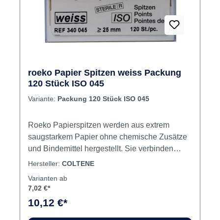
roeko Papier Spitzen weiss Packung
120 Stück ISO 045
Variante:
Packung 120 Stück ISO 045
Roeko Papierspitzen werden aus extrem
saugstarkem Papier ohne chemische Zusätze
und Bindemittel hergestellt. Sie verbinden
optimale Festigkeit mit hoher, gleichbleibender
Hersteller:
COLTENE
Flexibilität und absoluter Maßhaltigkeit. Zur
Varianten ab
optimalen Trocknung des Wurzelkanals nach
7,02 €*
exakter Vorbereitung mit genormten ISO-
10,12 €*
Wurzelkanalinstrumenten. Die weiße Spitze
erleichtert die Kontrolle der