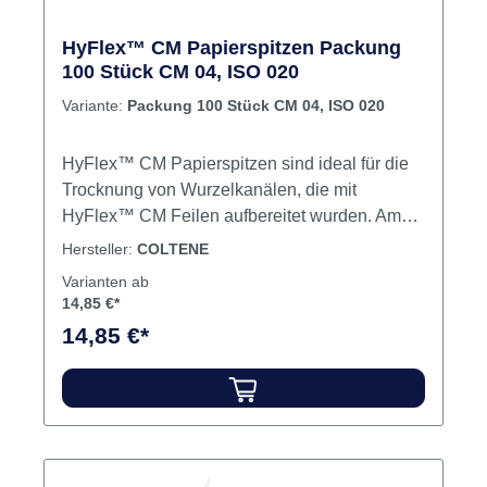
HyFlex™ CM Papierspitzen Packung
100 Stück CM 04, ISO 020
Variante:
Packung 100 Stück CM 04, ISO 020
HyFlex™ CM Papierspitzen sind ideal für die
Trocknung von Wurzelkanälen, die mit
HyFlex™ CM Feilen aufbereitet wurden. Am
Anfang der Spitze entspricht der Durchmesser
Hersteller:
COLTENE
den ISO-Größen, dann folgt der konische
Varianten ab
Verlauf dem der CM Feilen. Als Einzelgrößen
14,85 €*
und als Sortierungen lieferbar ≥ 28mm Inhalt
14,85 €*
100 Papierspitzen