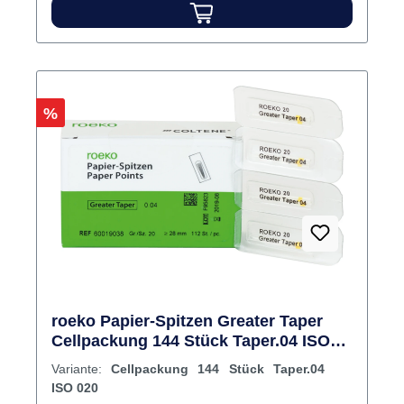
Wurzelkanalreinigung. Für eine wirtschaftliche,
sichere und zeitsparende Behandlung. Die
weissen Spitzen ermöglichen die Kontrolle der
Wurzelkanalreinigung.SterilAbsolut maßhaltig
nach ISO-NormAus extrem saugstarkem
Rabatt
%
PapierFrei von BindemittelnHohe
gleichbleibende Flexibilität bei optimaler
FestigkeitVollautomatische HerstellungLänge:
≥ 25 mm Inhalt 120 Papierspitzen
roeko Papier-Spitzen Greater Taper
Cellpackung 144 Stück Taper.04 ISO
020
Variante:
Cellpackung 144 Stück Taper.04
ISO 020