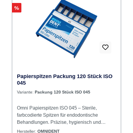
Rabatt
%
Papierspitzen Packung 120 Stück ISO
045
Variante:
Packung 120 Stück ISO 045
Omni Papierspitzen ISO 045 – Sterile,
farbcodierte Spitzen für endodontische
Behandlungen. Präzise, hygienisch und
effizient: Die Omni Papierspitzen sind ein
Hersteller:
OMNIDENT