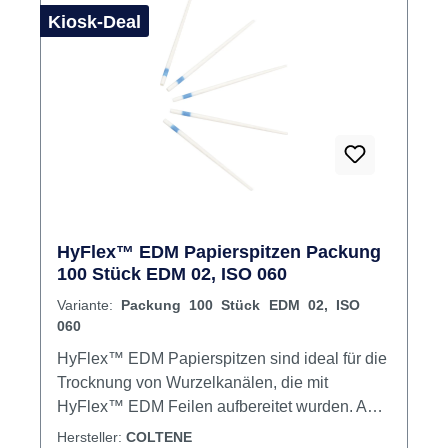
Kiosk-Deal
HyFlex™ EDM Papierspitzen Packung
100 Stück EDM 02, ISO 060
Variante:
Packung 100 Stück EDM 02, ISO
060
HyFlex™ EDM Papierspitzen sind ideal für die
Trocknung von Wurzelkanälen, die mit
HyFlex™ EDM Feilen aufbereitet wurden. Am
Anfang der Spitze entspricht der Durchmesser
Hersteller:
COLTENE