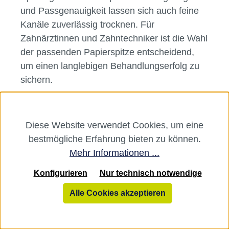
und Passgenauigkeit lassen sich auch feine
Kanäle zuverlässig trocknen. Für
Zahnärztinnen und Zahntechniker ist die Wahl
der passenden Papierspitze entscheidend,
um einen langlebigen Behandlungserfolg zu
sichern.
Vielfalt für jede Anforderung im
Diese Website verwendet Cookies, um eine
Dentalbedarf
bestmögliche Erfahrung bieten zu können.
In unserem Sortiment findest du
Mehr Informationen ...
Papierspitzen
in verschiedenen Längen,
Konfigurieren
Nur technisch notwendige
Stärken und ISO-Größen – abgestimmt auf
die individuellen Anforderungen deiner Praxis
Alle Cookies akzeptieren
oder deines Labors. Ob einzelne Größen,
assortierte Sets oder steril verpackte