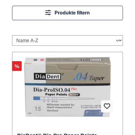
Produkte filtern
Rabatt
%