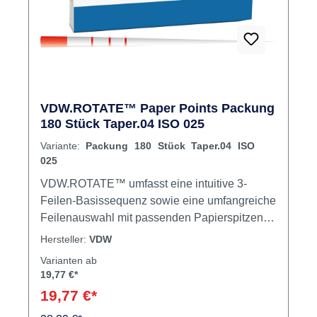
VDW.ROTATE™ Paper Points Packung
180 Stück Taper.04 ISO 025
Variante:
Packung 180 Stück Taper.04 ISO
025
VDW.ROTATE™ umfasst eine intuitive 3-
Feilen-Basissequenz sowie eine umfangreiche
Feilenauswahl mit passenden Papierspitzen
und Obturatoren. Damit bereiten Sie virtuos
Hersteller:
VDW
auf! Inhalt 180 Spitzen
Varianten ab
19,77 €*
19,77 €*