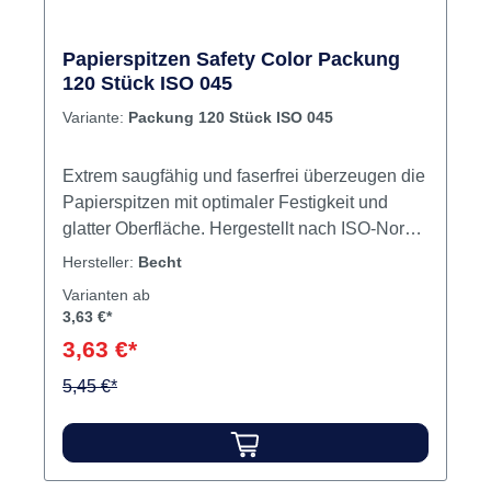
Durch die exakte Passform nach ISO-
Standards wird eine effektive Behandlung
Papierspitzen Safety Color Packung
gewährleistet. Inhalt: 120 sterile Papierspitzen
120 Stück ISO 045
ISO 045 Jetzt bestellen: Omni Papierspitzen für
Variante:
Packung 120 Stück ISO 045
präzise Endo-Anwendungen jetzt online bei
dentalkiosk.de kaufen.
Extrem saugfähig und faserfrei überzeugen die
Papierspitzen mit optimaler Festigkeit und
glatter Oberfläche. Hergestellt nach ISO-Norm
mit 28 mm Länge. Folienversiegelung und
Hersteller:
Becht
Gammasterilisation erfüllen die strengen
Varianten ab
Anforderungen der Behandlungshygiene.
3,63 €*
Inhalt 120 Papierspitzen
3,63 €*
5,45 €*