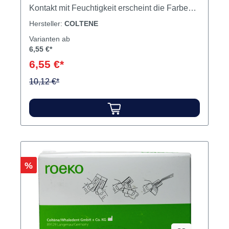
Kontakt mit Feuchtigkeit erscheint die Farbe
der Papierspitze intensiver - eine optimale
Hersteller:
COLTENE
Kontrolle auf Restfeuchtigkeit im Kanal.
Varianten ab
Natriumhypochlorit oder Wasserstoffperoxid
6,55 €*
bleichen die Spitze dagegen aus. farbcodiert
6,55 €*
mit pharmazeutisch und lebensmittelrechtlich
zugelassenen Farben ≥ 25mm Inhalt 120
10,12 €*
Papierspitzen
Rabatt
%