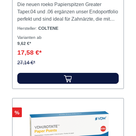
Die neuen roeko Papierspitzen Greater
Taper.04 und .06 ergänzen unser Endoportfolio
perfekt und sind ideal für Zahnärzte, die mit
HyFlex CM Feilen und ROEKO Guttapercha-
Hersteller:
COLTENE
Spitzen Greater Taper
Varianten ab
arbeiten.SterilSaugstarkFrei von
9,62 €*
BindemittelnLänge ≥ 28 mmAls Sortierung und
17,58 €*
EinzelgrößenFest und doch flexibel zur
einfachen ApplikationTop color-Kodierung
27,14 €*
(weiße Spitze, im oberen Teil farbkodiert),
verhindert die Verwechslung von
verschiedenen Größen Inhalt 144
Papierspitzen
Rabatt
%