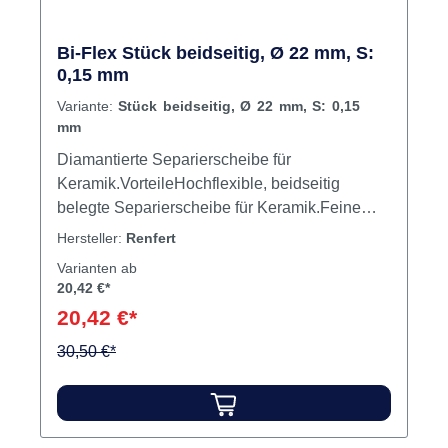
Bi-Flex Stück beidseitig, Ø 22 mm, S:
0,15 mm
Variante:
Stück beidseitig, Ø 22 mm, S: 0,15
mm
Diamantierte Separierscheibe für
Keramik.VorteileHochflexible, beidseitig
belegte Separierscheibe für Keramik.Feine
Diamantbeschichtung für schonende
Hersteller:
Renfert
Separierung und KonturierungMax. Drehzahl
Varianten ab
15.000 U/min. Inhalt Separierscheibe
20,42 €*
20,42 €*
30,50 €*