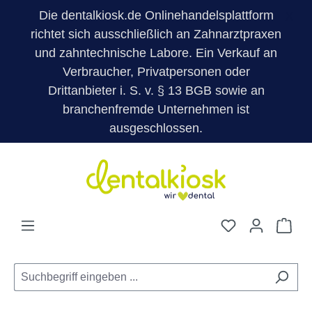
Die dentalkiosk.de Onlinehandelsplattform
X
richtet sich ausschließlich an Zahnarztpraxen
und zahntechnische Labore. Ein Verkauf an
Verbraucher, Privatpersonen oder
Drittanbieter i. S. v. § 13 BGB sowie an
branchenfremde Unternehmen ist
ausgeschlossen.
Zum Hauptinhalt springen
Du hast 0 Pro
War