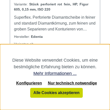
220
Variante:
Stück perforiert rot fein, HP, Figur
605, 0,15 mm, ISO 220
Superflex. Perforierte Diamantscheibe in feiner
und standard Diamantkörnung, zum feinen und
groben Separieren und Konturieren von
Keramik mit guter Durchsicht.Max. Drehzahl -
Hersteller:
Edenta
15.000 U/min.Verblend- und Keramiktechnik
Varianten ab
Inhalt Scheibe
9,93 €*
9,93 €*
Diese Website verwendet Cookies, um eine
15,00 €*
bestmögliche Erfahrung bieten zu können.
Mehr Informationen ...
Konfigurieren
Nur technisch notwendige
Alle Cookies akzeptieren
Rabatt
%