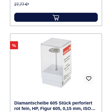
besonders dünnen Ausführung eig-nen sie sich
27,77 €*
zum präzisen Abtrennen und Separieren. Inhalt
Scheibe
Rabatt
%
Diamantscheibe 605 Stück perforiert
rot fein, HP, Figur 605, 0,15 mm, ISO