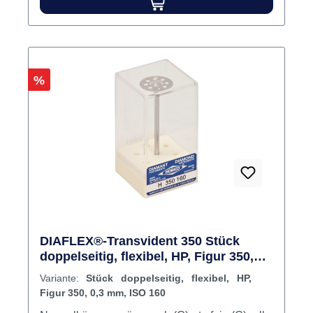
Rabatt
%
DIAFLEX®-Transvident 350 Stück
doppelseitig, flexibel, HP, Figur 350,
0,3 mm, ISO 160
Variante:
Stück doppelseitig, flexibel, HP,
Figur 350, 0,3 mm, ISO 160