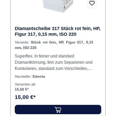
Diamantscheibe 317 Stück rot fein, HP,
Figur 317, 0,15 mm, ISO 220
Variante:
Stück rot fein, HP, Figur 317, 0,15
mm, ISO 220
Superflex. In feiner und standard
Diamantkörnung, fein zum Separieren und
Konturieren, standard zum Vorschleifen,
Vortrennen und Konturieren von Keramik.Max.
Hersteller:
Edenta
Drehzahl 20.000 U/min.Kronen-/
Varianten ab
Brückentechnik, Verblend- und Keramiktechnik
15,00 €*
Inhalt Scheibe
15,00 €*