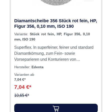
Diamantscheibe 356 Stück rot fein, HP,
Figur 356, 0,10 mm, ISO 190
Variante:
Stück rot fein, HP, Figur 356, 0,10
mm, ISO 190
Superflex. In superfeiner, feiner und standard
Diamantkörnung, zum Fein- sowie
Vorseparieren und Konturieren von
Keramik.Max. Drehzahl (ISO 190) - 20.000
Hersteller:
Edenta
U/min.Max. Drehzahl (ISO 220) - 15.000
Varianten ab
U/min.Kronen-/Brückentechnik, Verblend- und
7,04 €*
Keramiktechnik Inhalt Scheibe
7,04 €*
10,65 €*