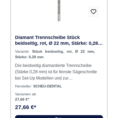
Diamant Trennscheibe Stück
beidseitig, rot, Ø 22 mm, Stärke: 0,28
mm
Variante:
Stück beidseitig, rot, Ø 22 mm,
Stärke: 0,28 mm
Die beidseitig diamantierte Trennscheibe
(Stärke 0,28 mm) ist für feinste Sägeschnitte
bei Set-Up Modellen und zur
Schienenbearbeitung geeignet.Drehzhal: 3' -
Hersteller:
SCHEU-DENTAL
5.000 U/min. Inhalt Trennscheibe
Varianten ab
27,66 €*
27,66 €*