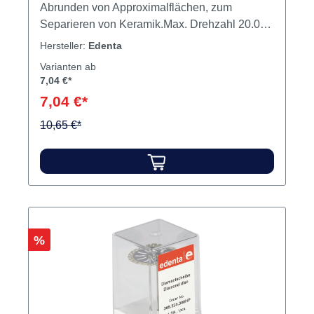
Abrunden von Approximalflächen, zum
Separieren von Keramik.Max. Drehzahl 20.000
U/min.Verblend- und Keramiktechnik Inhalt
Hersteller:
Edenta
Scheibe
Varianten ab
7,04 €*
7,04 €*
10,65 €*
Rabatt
%