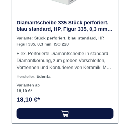
Diamantscheibe 335 Stück perforiert,
blau standard, HP, Figur 335, 0,3 mm,
ISO 220
Variante:
Stück perforiert, blau standard, HP,
Figur 335, 0,3 mm, ISO 220
Flex. Perforierte Diamantscheibe in standard
Diamantkörnung, zum groben Vorschleifen,
Vortrennen und Konturieren von Keramik. Max.
Drehzahl 15.000 U/min. Modellgußtechnik,
Hersteller:
Edenta
Modellherstellung, Kronen-/Brückentechnik,
Varianten ab
Verblend- und Keramiktechnik Inhalt Scheibe
18,10 €*
18,10 €*