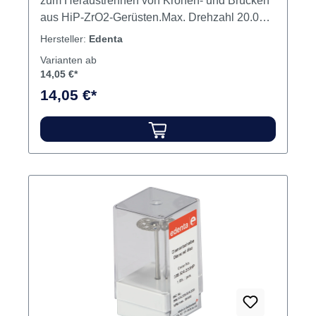
zum Heraustrennen von Kronen- und Brücken
aus HiP-ZrO2-Gerüsten.Max. Drehzahl 20.000
U/min.Kronen- und Brückentechnik Inhalt
Hersteller:
Edenta
Scheibe
Varianten ab
14,05 €*
14,05 €*