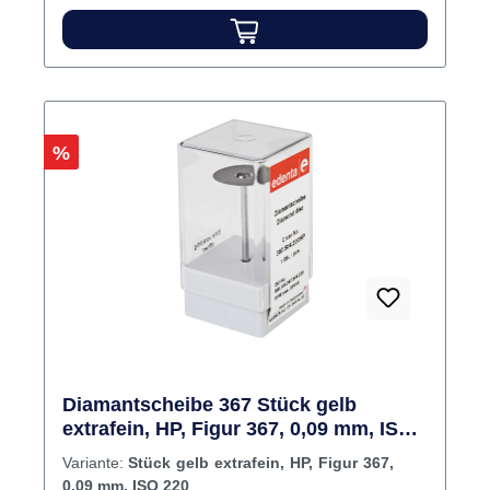
Rabatt
%
Diamantscheibe 367 Stück gelb
extrafein, HP, Figur 367, 0,09 mm, ISO
220
Variante:
Stück gelb extrafein, HP, Figur 367,
0,09 mm, ISO 220