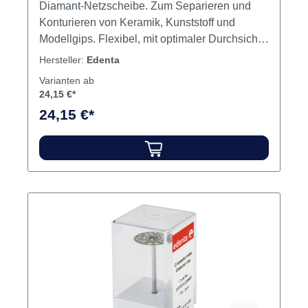
Diamant-Netzscheibe. Zum Separieren und
Konturieren von Keramik, Kunststoff und
Modellgips. Flexibel, mit optimaler Durchsicht,
hohem Materialabtrag und guter
Hersteller:
Edenta
Spanabfuhr.Max. Drehzahl (ISO 190) - 20.000
Varianten ab
U/min.Max. Drehzahl (ISO 220) - 15.000
24,15 €*
U/min.Modellgußtechnik, Modellherstellung,
24,15 €*
Kronen-/Brückentechnik, Verblend- und
Keramiktechnik Inhalt Scheibe