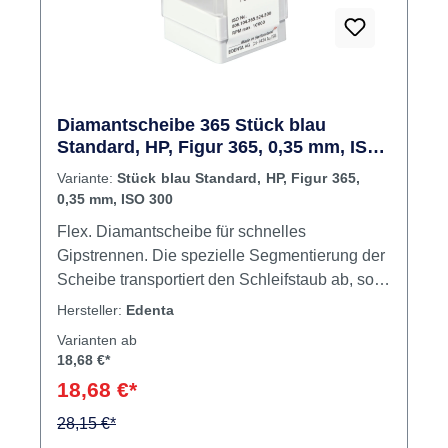
Diamantscheibe 365 Stück blau
Standard, HP, Figur 365, 0,35 mm, ISO
300
Variante:
Stück blau Standard, HP, Figur 365,
0,35 mm, ISO 300
Flex. Diamantscheibe für schnelles
Gipstrennen. Die spezielle Segmentierung der
Scheibe transportiert den Schleifstaub ab, so
dass keine Verkantung erfolgen kann.Max.
Hersteller:
Edenta
Drehzahl 10.000 U/min.Modellherstellung
Varianten ab
Inhalt Scheibe
18,68 €*
18,68 €*
28,15 €*