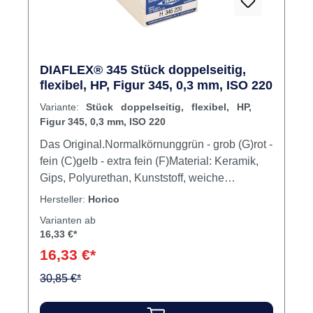
DIAFLEX® 345 Stück doppelseitig,
flexibel, HP, Figur 345, 0,3 mm, ISO 220
Variante:
Stück doppelseitig, flexibel, HP,
Figur 345, 0,3 mm, ISO 220
Das Original.Normalkörnunggrün - grob (G)rot -
fein (C)gelb - extra fein (F)Material: Keramik,
Gips, Polyurethan, Kunststoff, weiche
Unterfütterungen, KunststoffverblendungMax.
Hersteller:
Horico
Drehzahl (ISO 066 - 093) 40.000 U/min., opt.
Varianten ab
Drehzahl 20.000 U/min.Max. Drehzahl (ISO
16,33 €*
100 - 127) 30.000 U/min., opt. Drehzahl 15.000
16,33 €*
U/min.Max. Drehzahl (ISO 130 - 300) 25.000
U/min., opt. Drehzahl 12.500 U/min.Max.
30,85 €*
Drehzahl (ISO 450) 20.000 U/min., opt.
Drehzahl 10.000 U/min. Inhalt Scheibe