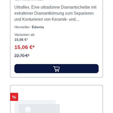
Ultraflex. Eine ultradünne Diamantscheibe mit
extrafeiner Diamantkörnung zum Separieren
und Konturieren von Keramik- und
Kunststoffverblendungen im Front- und
Hersteller:
Edenta
Seitenzahnbereich.Max. Drehzahl 20.000
Varianten ab
U/min.Kronen-/Brückentechnik, Verblend- und
15,06 €*
Keramiktechnik Inhalt Scheibe
15,06 €*
22,70 €*
Rabatt
%