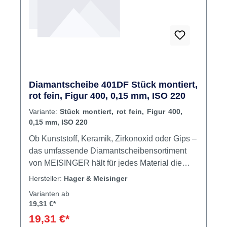
Diamantscheibe 401DF Stück montiert,
rot fein, Figur 400, 0,15 mm, ISO 220
Variante:
Stück montiert, rot fein, Figur 400,
0,15 mm, ISO 220
Ob Kunststoff, Keramik, Zirkonoxid oder Gips –
das umfassende Diamantscheibensortiment
von MEISINGER hält für jedes Material die
passenden Scheiben bereit.Gemeinsam haben
Hersteller:
Hager & Meisinger
sie alle ihren Hang zu Perfektion: Eine präzise
Varianten ab
Diamantbeschichtung, sehr hohe Standzeiten
19,31 €*
und vibrationsfreies Arbeiten zeichnen die
19,31 €*
Diamantscheiben aus. Aufgrund ihrer