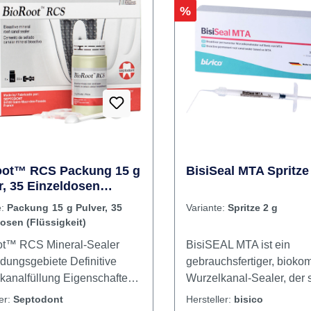
Flüssigkeit
Rabatt
%
oot™ RCS Packung 15 g
BisiSeal MTA Spritze
r, 35 Einzeldosen
igkeit)
e:
Packung 15 g Pulver, 35
Variante:
Spritze 2 g
osen (Flüssigkeit)
t™ RCS Mineral-Sealer
BisiSEAL MTA ist ein
sgebiete Definitive
gebrauchsfertiger, biokom