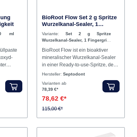
lung
BioRoot Flow Set 2 g Spritze
gkeit
Wurzelkanal-Sealer, 1
Fingergriff, 20 intra-orale
10 ml
Variante:
Set 2 g Spritze
Spitzen
Wurzelkanal-Sealer, 1 Fingergriff,
20 intra-orale Spitzen
üllpaste
BioRoot Flow ist ein bioaktiver
koxyd-
mineralischer Wurzelkanal-Sealer
ter
in einer Ready-to-use-Spritze, der
nals mit
die Obturation sowohl bei kalten als
Hersteller:
Septodont
afte
auch bei warmen
Varianten ab
Obturationstechniken einfach und
78,39 €*
 haftet
erfolgreich ermöglicht. Einfach: Die
78,62 €*
nden des
gebrauchsfertige Spritze ermöglicht
eine einfache Extrusion direkt in die
115,00 €*