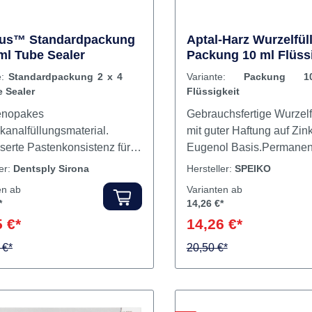
lus™ Standardpackung
Aptal-Harz Wurzelfül
 ml Tube Sealer
Packung 10 ml Flüssi
e:
Standardpackung 2 x 4
Variante:
Packung 
 Sealer
Flüssigkeit
enopakes
Gebrauchsfertige Wurzelf
kanalfüllungsmaterial.
mit guter Haftung auf Zin
serte Pastenkonsistenz für
Eugenol Basis.Permanen
eres Anmischen und bessere
Verschluss des Wurzelka
ler:
Dentsply Sirona
Hersteller:
SPEIKO
higkeit Optimierte Haftung
WurzelkanalstiftenDauerh
en ab
Varianten ab
tapercha zur Förderung einer
DichtigkeitGute
*
14,26 €*
en Versiegelung Die gleiche
DimensionsstabilitätPaste
 €*
14,26 €*
ragende Leistungsfähigkeit
hervorragend an den Wä
 €*
wie bisher Inhalt Sealer
Wurzelkanals Inhalt 10 ml
20,50 €*