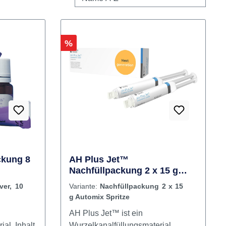
Rabatt
%
ckung 8
AH Plus Jet™
Nachfüllpackung 2 x 15 g
Automix Spritze
ver, 10
Variante:
Nachfüllpackung 2 x 15