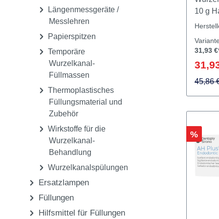
Instrumenten-Systeme
für die maschinelle
Röntg
Aufbereitung
Wurzelk
Längenmessgeräte /
10 g H
Messlehren
Herstel
Papierspitzen
Variant
31,93 €
Temporäre
Wurzelkanal-
31,93
Füllmassen
45,86 
Thermoplastisches
Füllungsmaterial und
Zubehör
Wirkstoffe für die
Rabatt
%
Wurzelkanal-
Behandlung
Wurzelkanalspülungen
Ersatzlampen