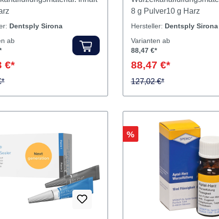
g Harz
enopakes
Röntgenopakes
analfüllungsmaterial. Inhalt
Wurzelkanalfüllungsmateri
arz
8 g Pulver10 g Harz
ler:
Dentsply Sirona
Hersteller:
Dentsply Sirona
en ab
Varianten ab
*
88,47 €*
 €*
88,47 €*
€*
127,02 €*
Rabatt
%