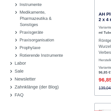
Füllungen
Hilfsmittel für Füllungen
Instrumente
Medikamente,
AH P
Pharmazeutika &
2 x 4
Sonstiges
Variant
Praxisgeräte
ml Tube
Praxisorganisation
Röntg
Wurzel
Prophylaxe
Verbes
Rotierende Instrumente
leicht
Herstel
Labor
Fließfä
Variant
an Gut
Sale
96,85 €
stabil
Newsletter
96,85
heraus
Zahnklänge (der Blog)
139,04