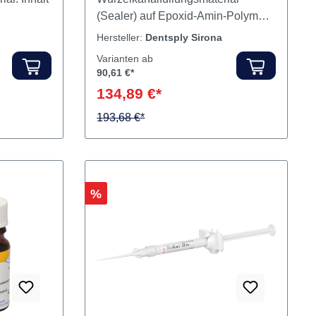
g Automix Spritze
AH Plus Jet™ ist ein
al. Inhalt
Wurzelkanalfüllungsmaterial
(Sealer) auf Epoxid-Amin-Polymer-
Basis und bietet die folgenden
Hersteller:
Dentsply Sirona
Eigenschaften Dauerhafte
Varianten ab
Dichtigkeit Hervorragende
90,61 €*
Dimensionsstabilität Selbsthaftend
134,89 €*
Besonders gute
193,68 €*
Röntgensichtbarkeit Inhalt Sealer
Rabatt
%