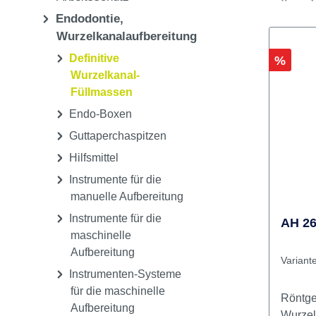
Pflege & Sterilisation
Einwegartikel,
Arbeitsschutz
Endodontie,
Wurzelkanalaufbereitung
Definitive
Rabatt
%
Wurzelkanal-
Füllmassen
Endo-Boxen
Guttaperchaspitzen
Hilfsmittel
Instrumente für die
manuelle Aufbereitung
Instrumente für die
AH 26
maschinelle
Aufbereitung
Variant