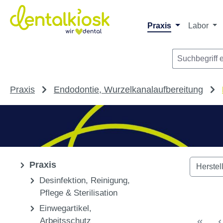
Die dentalkiosk.de Onlinehandelsplattform r
Privatpersonen oder Dritta
m Hauptinhalt springen
Zur Suche springen
Zur Hauptnavigation springen
Praxis
Labor
Praxis
Endodontie, Wurzelkanalaufbereitung
Praxis
Herstel
Desinfektion, Reinigung,