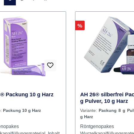
Seite
Seite
1
2
Rabatt
%
® Packung 10 g Harz
AH 26® silberfrei Pa
g Pulver, 10 g Harz
e:
Packung 10 g Harz
Variante:
Packung 8 g Pul