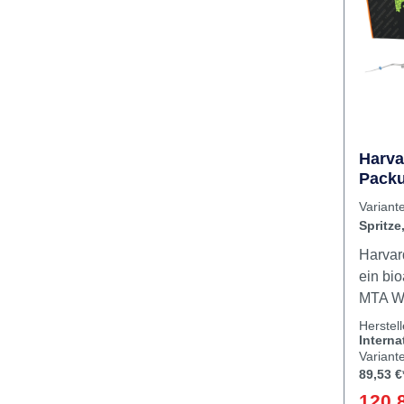
erlisc
Rabatt
%
Flüssig
Pulver
Harva
Packu
Sprit
Variant
Spritze
Harvar
ein bio
MTA Wu
Apatit
Herstel
Interna