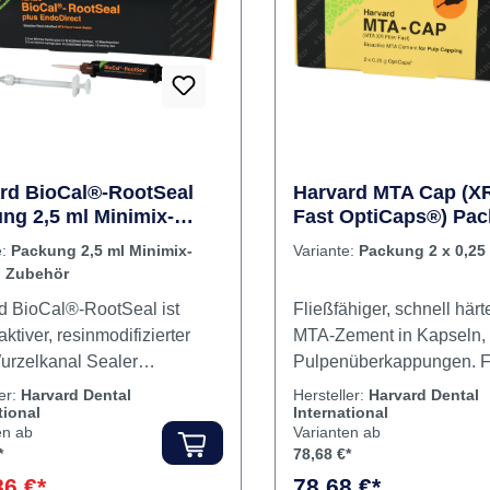
htBestehend aus Pulver und
postoperativer Beschwer
keit zum Mischen Inhalt 10 g
Konventionelle Darreich
mit Pulver und Flüssigkei
Anpassung der Zementvis
an die Füllungstechnik
Röntgensichtbar für kurz-
langfristige Nachkontroll
Handelsform Pulver: 1 x 14 g
Pulverflasche, 1 x Messlö
Lösung: 10 ml Flasche Se
Pulver & 10 ml Lösung Inhalt: 10 ml
rd BioCal®-RootSeal
Harvard MTA Cap (X
ng 2,5 ml Minimix-
Fast OptiCaps®) Pac
Flüssigkeit
ze, Zubehör
0,25 g
e:
Packung 2,5 ml Minimix-
Variante:
Packung 2 x 0,25
, Zubehör
d BioCal®-RootSeal ist
Fließfähiger, schnell här
aktiver, resinmodifizierter
MTA-Zement in Kapseln, 
rzelkanal Sealer
Pulpenüberkappungen. Fließfähige
bildung durch Reaktion von
Konsistenz Extra schnell
ler:
Harvard Dental
Hersteller:
Harvard Dental
tional
International