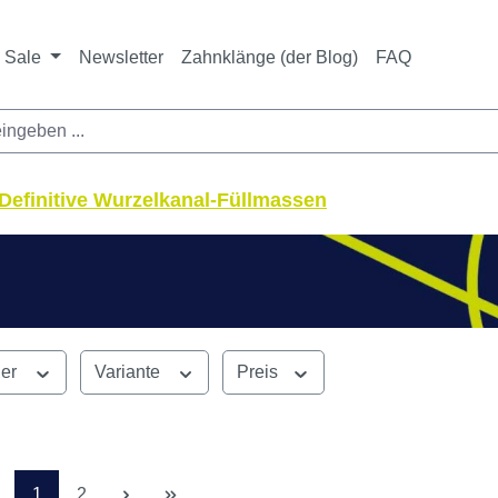
ichtet sich ausschließlich an Zahnarztpraxen und zahnte
nbieter i. S. v. § 13 BGB sowie an branchenfremde Unte
Sale
Newsletter
Zahnklänge (der Blog)
FAQ
Definitive Wurzelkanal-Füllmassen
ler
Variante
Preis