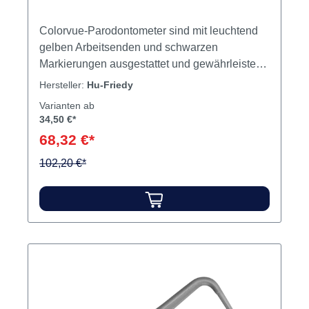
Colorvue-Parodontometer sind mit leuchtend
gelben Arbeitsenden und schwarzen
Markierungen ausgestattet und gewährleisten
damit einen verbesserten Kontrast zu den
Hersteller:
Hu-Friedy
intraoralen Strukturen. Eine optimale
Varianten ab
Flexibilität und das abgerundete Arbeitsende
34,50 €*
erhöhen den Komfort und die Akzeptanz beim
68,32 €*
Patienten. Die Parodontometerspitzen können
auch bei Implantaten angewendet werden. Sie
102,20 €*
sind sterilisierbar. Die Arbeitsenden sind
auswechselbar. Inhalt Spitzen Produktvideos: