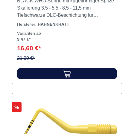
BLACK WHO-Sonde mit kugelförmiger Spitze
Skalierung 3,5 - 5,5 - 8,5 - 11,5 mm
Tiefschwarze DLC-Beschichtung für
maximalen Kontrast und optimierte Lesbarkeit
Hersteller:
HAHNENKRATT
Nahezu verschleißfreie, nicht verblassende
Varianten ab
Skalierung für ein sehr gutes Erkennen der
9,47 €*
Messergebnisse Fugenfreie Übergänge im
16,60 €*
Messbereich Inhalt WHO-Sonde
21,09 €*
Rabatt
%