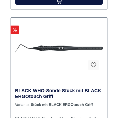
und eine optimierte Lesbarkeit. Die
Verschleißfreie, nicht verblassende Skalierung
sorgt für ein sehr gutes Erkennen der
Messergebnisse Fugenfreie Übergänge im
Rabatt
%
Messbereich. Inhalt Parodontometer
BLACK WHO-Sonde Stück mit BLACK
ERGOtouch Griff
Variante:
Stück mit BLACK ERGOtouch Griff