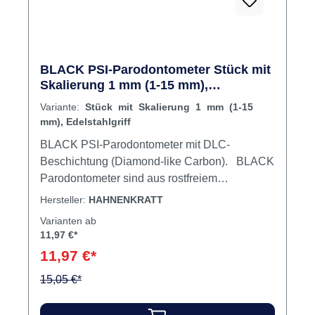
BLACK PSI-Parodontometer Stück mit
Skalierung 1 mm (1-15 mm),
Edelstahlgriff
Variante:
Stück mit Skalierung 1 mm (1-15
mm), Edelstahlgriff
BLACK PSI-Parodontometer mit DLC-
Beschichtung (Diamond-like Carbon). BLACK
Parodontometer sind aus rostfreiem
Medizinstahl und einer tiefschwarzen
Hersteller:
HAHNENKRATT
Diamond-like Carbon Beschichtung (DLC)
Varianten ab
gefertigt. Dadurch ist das Instrument besonders
11,97 €*
langlebig. Die Sonde und der Griff sind
11,97 €*
permanent montiert und können nicht
auseinander geschraubt werden.
15,05 €*
Tiefschwarzen DLC – Diamond-Like Carbon –
Beschichtung für einen maximalen Kontrast