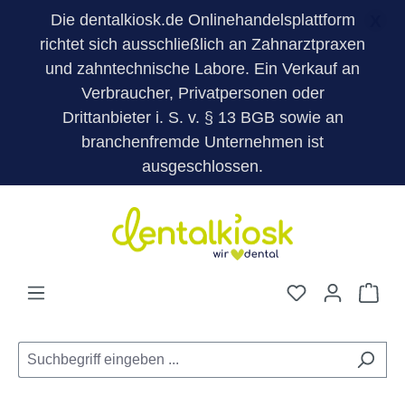
Die dentalkiosk.de Onlinehandelsplattform
X
richtet sich ausschließlich an Zahnarztpraxen
und zahntechnische Labore. Ein Verkauf an
Verbraucher, Privatpersonen oder
Drittanbieter i. S. v. § 13 BGB sowie an
branchenfremde Unternehmen ist
ausgeschlossen.
Zum Hauptinhalt springen
Du hast 0 Pro
War