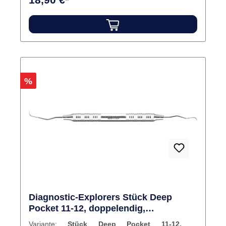
Rabatt
%
Diagnostic-Explorers Stück Deep
Pocket 11-12, doppelendig,
Kunststoffgriff
Variante:
Stück Deep Pocket 11-12,