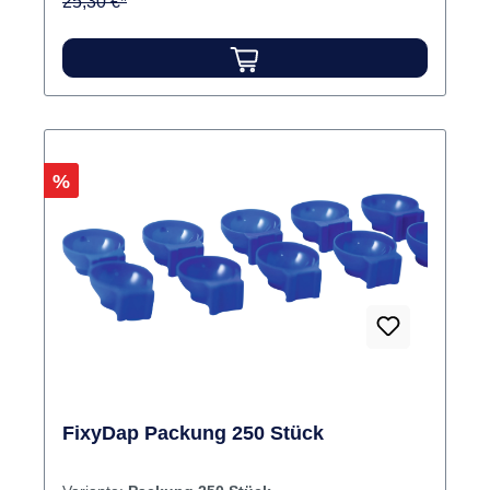
25,30 €*
Rabatt
%
FixyDap Packung 250 Stück