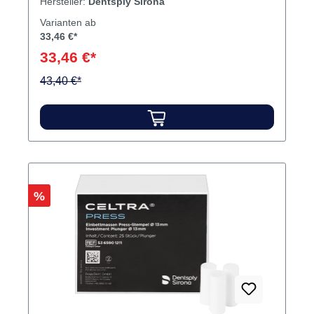
Hersteller:
Dentsply Sirona
Varianten ab
33,46 €*
33,46 €*
43,40 €*
Rabatt
%