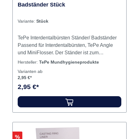
Badständer Stück
Variante:
Stück
TePe Interdentalbürsten Ständer/ Badständer
Passend für Interdentalbürsten, TePe Angle
und MiniFlosser. Der Ständer ist zum
Verstauen der vier Produkte im Badezimmer
Hersteller:
TePe Mundhygieneprodukte
geeignet. Material: Klares Acryl. Höhe: 43 mm,
Varianten ab
Breite: 70 mm, Tiefe: 46 mm Inhalt Badständer
2,95 €*
2,95 €*
Rabatt
%