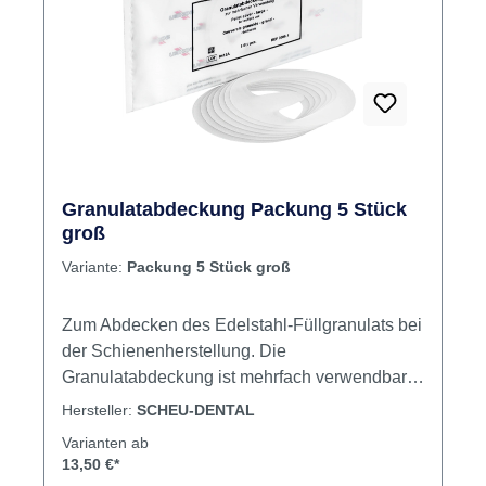
Granulatabdeckung Packung 5 Stück
groß
Variante:
Packung 5 Stück groß
Zum Abdecken des Edelstahl-Füllgranulats bei
der Schienenherstellung. Die
Granulatabdeckung ist mehrfach verwendbar
und verhindert das Anheften des Granulats an
Hersteller:
SCHEU-DENTAL
der erwärmten weichen Folie. Inhalt Folien
Varianten ab
13,50 €*