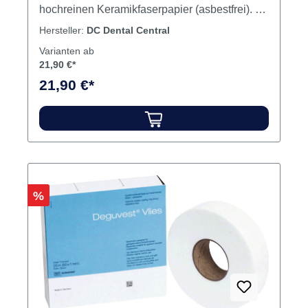
hochreinen Keramikfaserpapier (asbestfrei). 1
mm dick. Inhalt Einlage
Hersteller:
DC Dental Central
Varianten ab
21,90 €*
21,90 €*
Rabatt
%