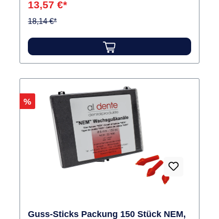
13,57 €*
18,14 €*
Rabatt
%
Guss-Sticks Packung 150 Stück NEM,