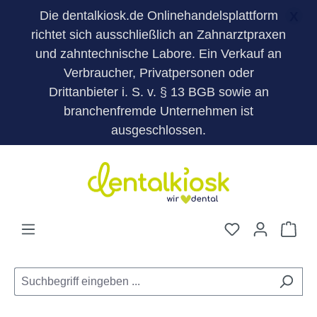
Die dentalkiosk.de Onlinehandelsplattform
X
richtet sich ausschließlich an Zahnarztpraxen
und zahntechnische Labore. Ein Verkauf an
Verbraucher, Privatpersonen oder
Drittanbieter i. S. v. § 13 BGB sowie an
branchenfremde Unternehmen ist
ausgeschlossen.
Zum Hauptinhalt springen
Du hast 0 Pro
War