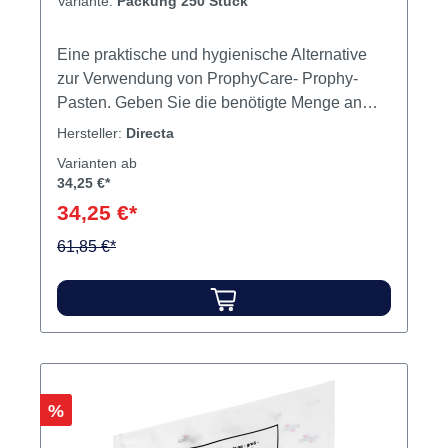
Variante:
Packung 250 Stück
Eine praktische und hygienische Alternative
zur Verwendung von ProphyCare- Prophy-
Pasten. Geben Sie die benötigte Menge an
Prophylaxepaste in den Einwegbecher
Hersteller:
Directa
FixyDap. Befestigen Sie diesen an der Seite
Varianten ab
eines Tabletts oder nutzen Sie die Klebefläche,
34,25 €*
um es auf eine beliebige Oberfläche, z. B.
34,25 €*
einen Handschuh, zu kleben. Inhalt
Einwegbecher
61,85 €*
Rabatt
%