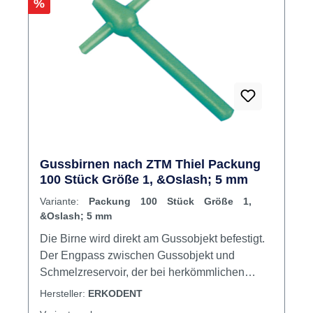
Rabatt
%
Anwachsstiftes Leichtes und metallsparendes
Abtrennen nach dem Guss durch den
Kanaldurchmesser von 3 mm und die konkave
Gestaltung des Reservoires Inhalt Sticks
Gussbirnen nach ZTM Thiel Packung
100 Stück Größe 1, &Oslash; 5 mm
Variante:
Packung 100 Stück Größe 1,
&Oslash; 5 mm
Die Birne wird direkt am Gussobjekt befestigt.
Der Engpass zwischen Gussobjekt und
Schmelzreservoir, der bei herkömmlichen
Methoden zu früh erstarrt, entfällt. Inhalt
Hersteller:
ERKODENT
Gussbirnen