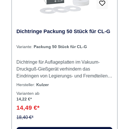
Dichtringe Packung 50 Stück für CL-G
Variante:
Packung 50 Stück für CL-G
Dichtringe für Auflageplatten im Vakuum-
Druckguß-Gießgerät verhindern das
Eindringen von Legierungs- und Fremdteilen in
den Heiztiegel. Sie sind asbestfrei und werden
Hersteller:
Kulzer
um den Heraeus-Röhrentiegel gelegt. Inhalt
Varianten ab
Ringe
14,22 €*
14,49 €*
18,40 €*