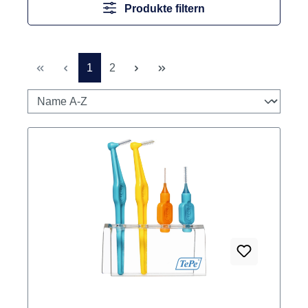
Produkte filtern
Seite
Seite
1
2