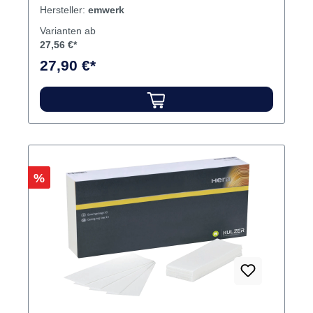
zum konventionellen Aufheizen und um die
Hersteller:
emwerk
Expansion der Einbettmasse zu gewährleisten.
Varianten ab
Inhalt Streifen
27,56 €*
27,90 €*
Rabatt
%