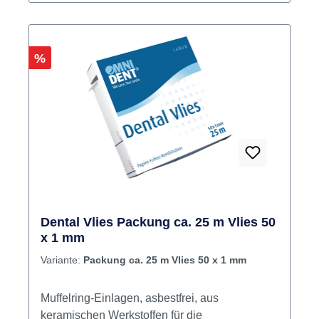
Rabatt
%
Dental Vlies Packung ca. 25 m Vlies 50
x 1 mm
Variante:
Packung ca. 25 m Vlies 50 x 1 mm
Muffelring-Einlagen, asbestfrei, aus
keramischen Werkstoffen für die