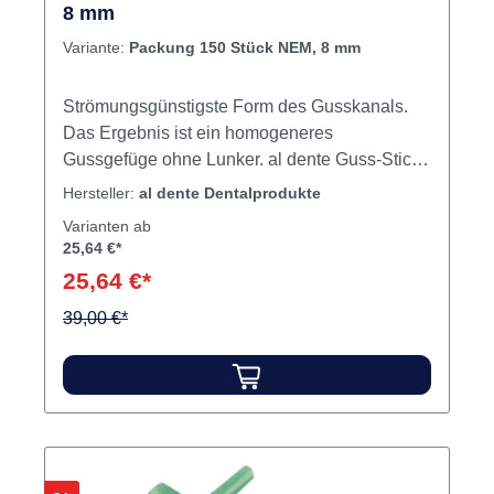
8 mm
Variante:
Packung 150 Stück NEM, 8 mm
Strömungsgünstigste Form des Gusskanals.
Das Ergebnis ist ein homogeneres
Gussgefüge ohne Lunker. al dente Guss-Sticks
„EM“ mit Kopfdurchmesser 6–7–8 mm für
Hersteller:
al dente Dentalprodukte
Edelmetalllegierungen. al dente Guss-Sticks
Varianten ab
„NEM“ mit Kopfdurchmesser 7–8–9 mm und
25,64 €*
vergrößertem Kanalquerschnitt speziell für
25,64 €*
Vakuumdruckguss sowie edelmetallreduzierte
und NEM Legierungen. Vorteile: Weniger
39,00 €*
Verwirbelungen der einschießenden Schmelze
durch Umgestaltung der Kugel zur
strömungstechnisch idealsten Form: der Düse
Ein homogeneres Guss - gefüge ohne Lunker
ist das Ergebnis Einfachstes Anwachsen des
Sticks durch Umschwemmen des