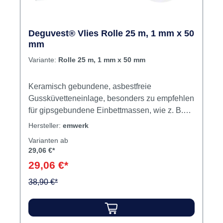
Deguvest® Vlies Rolle 25 m, 1 mm x 50
mm
Variante:
Rolle 25 m, 1 mm x 50 mm
Keramisch gebundene, asbestfreie
Gussküvetteneinlage, besonders zu empfehlen
für gipsgebundene Einbettmassen, wie z. B.
Deguvest California und für
Hersteller:
emwerk
Schnellaufheizung. Anwenderfreundlich
Varianten ab
abzumessen durch Markierungen von 1x - 9x
29,06 €*
auf der Packung. Inhalt Vlies
29,06 €*
38,90 €*