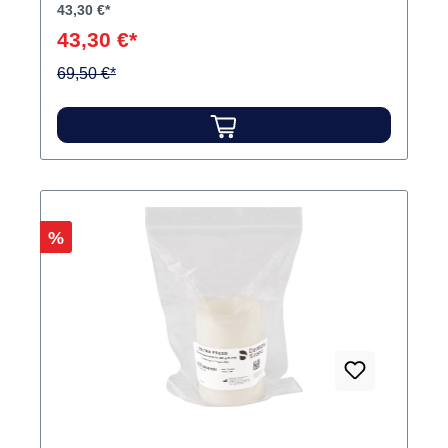
43,30 €*
43,30 €*
69,50 €*
Rabatt
%