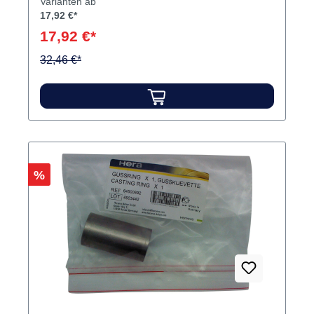
Varianten ab
17,92 €*
17,92 €*
32,46 €*
Rabatt
%