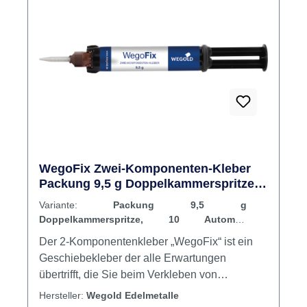
WegoFix Zwei-Komponenten-Kleber
Packung 9,5 g Doppelkammerspritze,
10 Automix-Applikationskanülen
Variante:
Packung 9,5 g
Doppelkammerspritze, 10 Automix-
Applikationskanülen
Der 2-Komponentenkleber „WegoFix“ ist ein
Geschiebekleber der alle Erwartungen
übertrifft, die Sie beim Verkleben von
Konstruktions-, Verbinde- und Halte-Elementen
Hersteller:
Wegold Edelmetalle