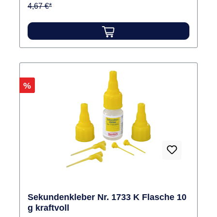
4,67 €*
Rabatt
%
Sekundenkleber Nr. 1733 K Flasche 10
g kraftvoll