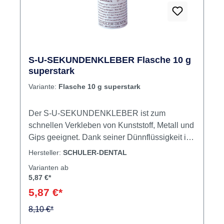
S-U-SEKUNDENKLEBER Flasche 10 g
superstark
Variante:
Flasche 10 g superstark
Der S-U-SEKUNDENKLEBER ist zum
schnellen Verkleben von Kunststoff, Metall und
Gips geeignet. Dank seiner Dünnflüssigkeit ist
er gut zum Versiegeln von Gipsoberflächen zu
Hersteller:
SCHULER-DENTAL
verwenden, wodurch äußerste Härte und
Varianten ab
Kantenfestigkeit erzielt werden. Zudem werden
5,87 €*
angezeichnete Präparationsgrenzen dauerhaft
5,87 €*
sichtbar. Inhalt Kleber
8,10 €*