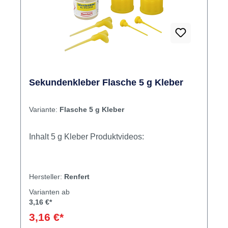
sicheren Verbindung von technischen Arbeiten.
Die feine Dosierflasche ermöglicht
punktgenaues Auftragen ohne Materialverlust.
Die hohe Klebekraft und die kurze Aushärtezeit
ermöglichen sicheres und effizientes Arbeiten.
Nicht für intraorale Anwendungen geeignet.
Inhalt: 10 g Sekundenkleber Jetzt bestellen:
Sekundenkleber Flasche 5 g Kleber
Cyanacrylat-Sekundenkleber für präzise und
schnelle Gipsverbindungen jetzt bei
Variante:
Flasche 5 g Kleber
dentalkiosk.de erhältlich.
Inhalt 5 g Kleber Produktvideos:
Hersteller:
Renfert
Varianten ab
3,16 €*
3,16 €*