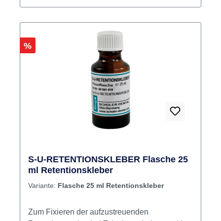
Stellen vor dem Isolieren mit Liquicol versiegelt
werden. So lässt sich die Modellation viel
einfacher vom Modell nehmen. Flasche
schließt durch einen Dorn stets hermetisch.
Rabatt
%
Inhalt 2 x 20 g Flasche Produktvideos:
S-U-RETENTIONSKLEBER Flasche 25
ml Retentionskleber
Variante:
Flasche 25 ml Retentionskleber
Zum Fixieren der aufzustreuenden