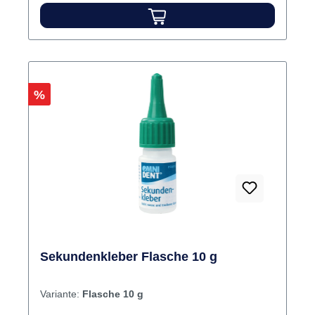
Rabatt
%
Sekundenkleber Flasche 10 g
Variante:
Flasche 10 g