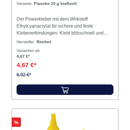
Variante:
Flasche 10 g kraftvoll
Der Powerkleber mit dem Wirkstoff
Ethylcyanacrylat für sichere und feste
Klebeverbindungen. Klebt blitzschnell und
dauerhaft Gips, Metall, Kunststoff und Keramik.
Hersteller:
Renfert
Er ist durch seine hohe Oberflächenspannung
Varianten ab
gut dosierbar und dringt kaum in
4,67 €*
Gipsoberflächen ein. Wegen der kurzen
4,67 €*
Reaktionszeit nur für absolut trockene
Oberflächen geeignet. Flasche schließt durch
6,92 €*
einen Dorn stets hermetisch. Inhalt Kleber
Produktvideos:
Rabatt
%