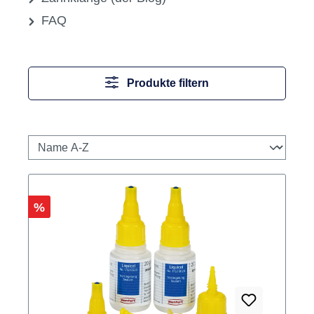
FAQ
Produkte filtern
Rabatt
%