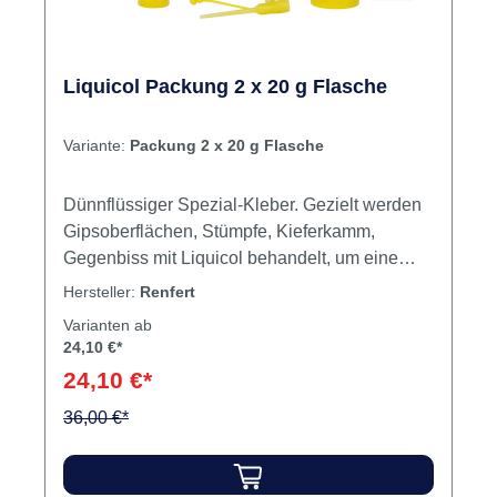
Liquicol Packung 2 x 20 g Flasche
Variante:
Packung 2 x 20 g Flasche
Dünnflüssiger Spezial-Kleber. Gezielt werden
Gipsoberflächen, Stümpfe, Kieferkamm,
Gegenbiss mit Liquicol behandelt, um eine
größere Härte oder Kantenfestigkeit zu
Hersteller:
Renfert
erzielen. Rauhe Gipsoberflächen werden
Varianten ab
bedeutend glatter, Modellationen lassen sich
24,10 €*
so besser abheben. Angezeichnete
24,10 €*
Präparationsgrenzen werden wischfest
versiegelt. Wenn Gips mit Keramikmassen in
36,00 €*
Verbindung kommt (Keramikschulter,
Zwischenglieder), sollten die betreffenden