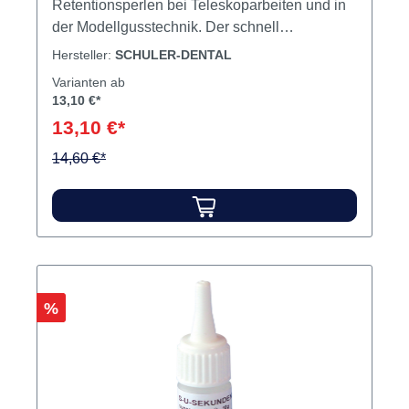
Retentionsperlen bei Teleskoparbeiten und in
der Modellgusstechnik. Der schnell
aushärtende, dünnflüssige Kleber lässt sich mit
Hersteller:
SCHULER-DENTAL
dem im Verschluss integrierten Pinsel einfach
Varianten ab
und gleichmäßig auftragen. S-U-
13,10 €*
RETENTIONSPERLENKLEBER und S-U-
13,10 €*
RETENTIONSPERLEN brennen
rückstandsfrei aus. Inhalt 25 ml
14,60 €*
Retentionskleber
Rabatt
%