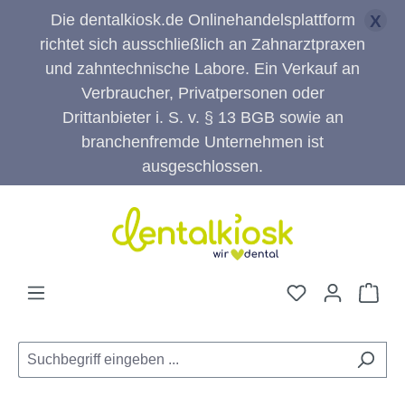
Die dentalkiosk.de Onlinehandelsplattform
X
richtet sich ausschließlich an Zahnarztpraxen
und zahntechnische Labore. Ein Verkauf an
Verbraucher, Privatpersonen oder
Drittanbieter i. S. v. § 13 BGB sowie an
branchenfremde Unternehmen ist
ausgeschlossen.
Zum Hauptinhalt springen
Du hast 0 Pro
War