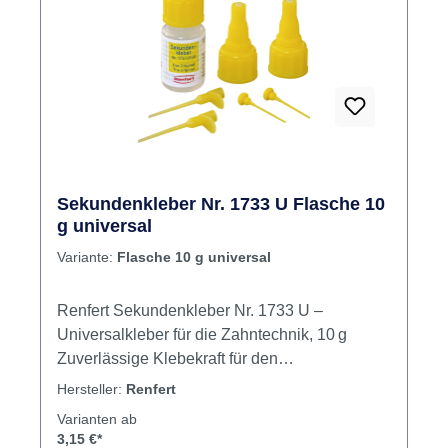
Sekundenkleber Nr. 1733 U Flasche 10
g universal
Variante:
Flasche 10 g universal
Renfert Sekundenkleber Nr. 1733 U –
Universalkleber für die Zahntechnik, 10 g
Zuverlässige Klebekraft für den
zahntechnischen Alltag: Der Sekundenkleber
Hersteller:
Renfert
auf Basis von Methylcyanacrylat überzeugt
Varianten ab
durch exzellente Klebeeigenschaften, eine
3,15 €*