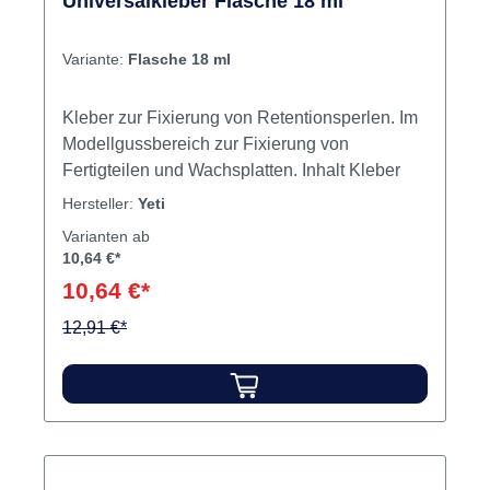
Universalkleber Flasche 18 ml
Nr. 1733 U Jetzt bestellen: Sekundenkleber
Nr. 1733 U – vielseitig, stark und effizient. Jetzt
Variante:
Flasche 18 ml
bei dentalkiosk.de erhältlich.
Produktvideos:
Kleber zur Fixierung von Retentionsperlen. Im
Modellgussbereich zur Fixierung von
Fertigteilen und Wachsplatten. Inhalt Kleber
Hersteller:
Yeti
Varianten ab
10,64 €*
10,64 €*
12,91 €*