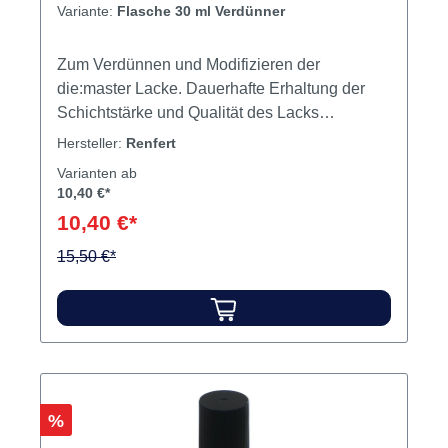
Variante:
Flasche 30 ml Verdünner
Zum Verdünnen und Modifizieren der
die:master Lacke. Dauerhafte Erhaltung der
Schichtstärke und Qualität des Lacks
Kontrollierte Viskositätsregulierung durch
Hersteller:
Renfert
genaues tröpfchenweises Dosieren Inhalt 30
Varianten ab
ml Verdünner
10,40 €*
10,40 €*
15,50 €*
Rabatt
%