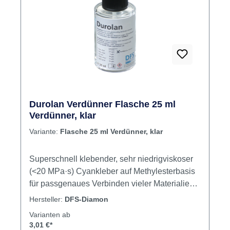
Durolan Verdünner Flasche 25 ml
Verdünner, klar
Variante:
Flasche 25 ml Verdünner, klar
Superschnell klebender, sehr niedrigviskoser
(<20 MPa·s) Cyankleber auf Methylesterbasis
für passgenaues Verbinden vieler Materialien
(Gips, Metall, Kunststoff, Wachs, Keramik, etc.).
Hersteller:
DFS-Diamon
Temperaturbeständig (-50°C bis +80°C,
Varianten ab
kurzzeitig bis +100°C). Erhöhte
3,01 €*