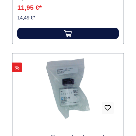
11,95 €*
14,49 €*
Rabatt
%