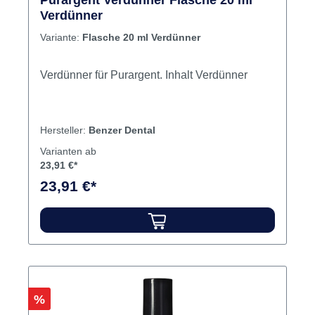
Purargent Verdünner Flasche 20 ml
Verdünner
Variante:
Flasche 20 ml Verdünner
Verdünner für Purargent. Inhalt Verdünner
Hersteller:
Benzer Dental
Varianten ab
23,91 €*
23,91 €*
Rabatt
%