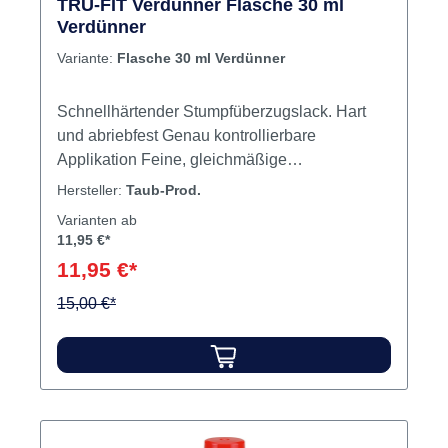
TRU-FIT Verdünner Flasche 30 ml
Verdünner
Variante:
Flasche 30 ml Verdünner
Schnellhärtender Stumpfüberzugslack. Hart
und abriebfest Genau kontrollierbare
Applikation Feine, gleichmäßige
Schichtstärken Mit 2 Schichten wird ein
Hersteller:
Taub-Prod.
optimaler Platzhalter geschaffen Schichten
Varianten ab
jeweils 30 Sekunden trocknen lassen Inhalt 30
11,95 €*
ml Verdünner
11,95 €*
15,00 €*