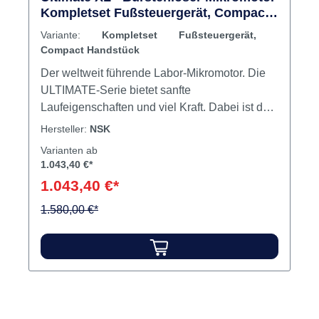
Kompletset Fußsteuergerät, Compact
Handstück
Variante:
Kompletset Fußsteuergerät,
Compact Handstück
Der weltweit führende Labor-Mikromotor. Die
ULTIMATE-Serie bietet sanfte
Laufeigenschaften und viel Kraft. Dabei ist das
180° - Vektor-Kontrollsystem Garant für eine
Hersteller:
NSK
effiziente und stressfreie Arbeit.Kollektorloser
Varianten ab
Labor-MikromotorMikroprozessor-
1.043,40 €*
SteuerungDrehzahlbereich: 1.000 – 50.000
1.043,40 €*
U/min. (Fußgerät: 40.000 U/min.)Drehmoment:
8,7 Ncm (Torque-Handstück) bzw. 6,0 Ncm
1.580,00 €*
(Compact-Handstück)Digitale
DrehzahlanzeigePatentierter
StaubschutzmechanismusWerkzeug-
Schnellspannung mit erhöhter
SpannzangenkraftAuto-Cruise-
FunktionAutomatische