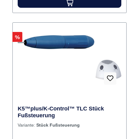
Rabatt
%
K5™plus/K-Control™ TLC Stück
Fußsteuerung
Variante:
Stück Fußsteuerung