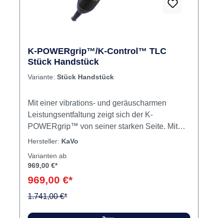
K-POWERgrip™/K-Control™ TLC
Stück Handstück
Variante:
Stück Handstück
Mit einer vibrations- und geräuscharmen
Leistungsentfaltung zeigt sich der K-
POWERgrip™ von seiner starken Seite. Mit
maximal 7 Ncm und 50.000 U/min. lassen sich
Hersteller:
KaVo
alle gängigen Materialien sehr präzise dank
Varianten ab
dem hohen Drehmoment bearbeiten. Mit dem
969,00 €*
weichen Softgrip fühlt sich das Handstück gut
969,00 €*
an und liegt sicher in der Hand. Unter Last
erwärmt sich die Handstückoberfläche des K-
1.741,00 €*
POWERgrip™ gering. Inhalt Handstück