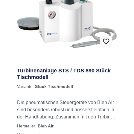
Turbinenanlage STS / TDS 890 Stück
Tischmodell
Variante:
Stück Tischmodell
Die pneumatischen Steuergeräte von Bien Air
sind besonders robust und äusserst einfach in
der Handhabung. Zusammen mit den Turbinen
bieten sie die ideale Lösung für anspruchsvolle
Hersteller:
Bien Air
Keramiker und Prothetiker. Inhalt