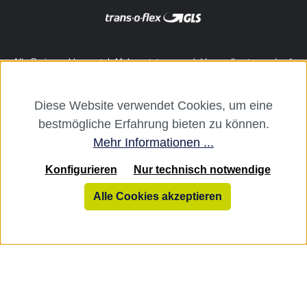
Alle Preise exkl. gesetzl. Mehrwertsteuer zzgl.
Versandkosten
und ggf.
Nachnahmegebühren, wenn nicht anders angegeben.
Diese Website verwendet Cookies, um eine
Die dentalkiosk.de Onlinehandelsplattform richtet sich ausschließlich
bestmögliche Erfahrung bieten zu können.
an Zahnarztpraxen und zahntechnische Labore. Ein Verkauf an
Verbraucher, Privatpersonen oder Drittanbieter i. S. v. § 13 BGB sowie
Mehr Informationen ...
an branchenfremde Unternehmen ist ausgeschlossen.
Konfigurieren
Nur technisch notwendige
dentalkiosk.de
Alle Cookies akzeptieren