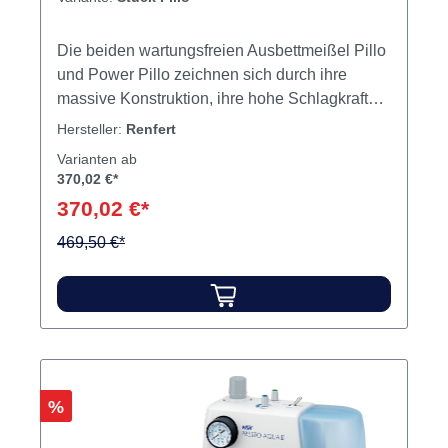
Die beiden wartungsfreien Ausbettmeißel Pillo
und Power Pillo zeichnen sich durch ihre
massive Konstruktion, ihre hohe Schlagkraft
und die geringe Vibrationsübertragung
Hersteller:
Renfert
aus.Werkzeugfreier MeißelwechselStufenlose
Varianten ab
Leistungsregulierung, auch im Arbeitsprozess
370,02 €*
möglichDer Power Pillo bietet durch sein
370,02 €*
höheres Gewicht und schnellere
Kolbenfrequenz eine größere Schlagkraft und
469,50 €*
mehr Laufruhe. Außerdem kann er mittels einer
Sicherheitsschnellkupplung leicht an- und
entkoppelt werden. 3 Jahre Garantie. Inhalt
Pillo inklusive
FlachmeißelAnschlussschlauchAnschluss
Filter-Set
Rabatt
%