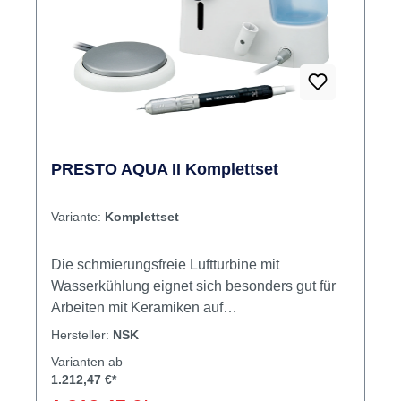
PRESTO AQUA II Komplettset
Variante:
Komplettset
Die schmierungsfreie Luftturbine mit
Wasserkühlung eignet sich besonders gut für
Arbeiten mit Keramiken auf
Zirkonbasis.320.000 U/min.Kühlmittelspray
Hersteller:
NSK
individuell regelbarKühlmittelbehälter und
Varianten ab
FestwasseranschlussKühlmittelbehälter
1.212,47 €*
einfach zu entnehmen und zu befüllenErfordert