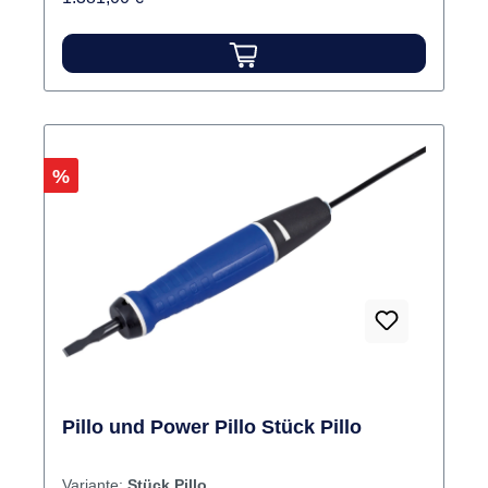
Rabatt
%
Pillo und Power Pillo Stück Pillo
Variante:
Stück Pillo