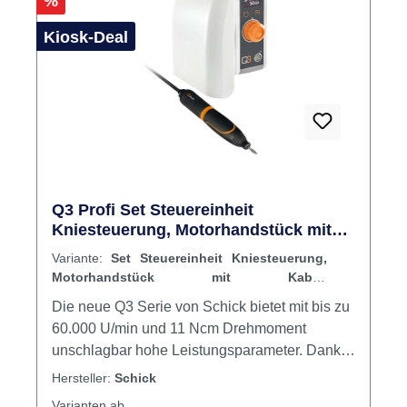
Rabatt
%
KupplungTurbinenschlauchFußschalterLuftans
chlussschlauchWechselstromadapterHandstüc
Kiosk-Deal
kablage
Q3 Profi Set Steuereinheit
Kniesteuerung, Motorhandstück mit
Kabel, Handstückablage, Netzkabel
Variante:
Set Steuereinheit Kniesteuerung,
Motorhandstück mit Kabel,
Handstückablage, Netzkabel
Die neue Q3 Serie von Schick bietet mit bis zu
60.000 U/min und 11 Ncm Drehmoment
unschlagbar hohe Leistungsparameter. Dank
neuer Technologie lässt sich die Drehzahl
Hersteller:
Schick
extrem feinfühlig regeln und eignet sich
Varianten ab