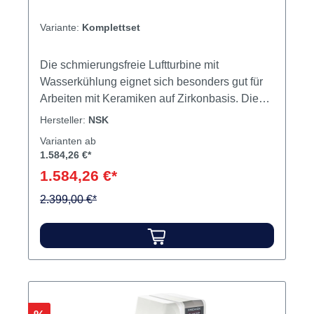
Variante:
Komplettset
Die schmierungsfreie Luftturbine mit
Wasserkühlung eignet sich besonders gut für
Arbeiten mit Keramiken auf Zirkonbasis. Die
LED-Lichtquelle der PRESTO AQUA LUX
Hersteller:
NSK
erzeugt Licht in Tageslichtqualität und lässt
Varianten ab
kein Detail im Verborgenen. 320.000 U/min.
1.584,26 €*
Kühlmittelspray individuell regelbar
1.584,26 €*
Lichtintensität individuell regelbar
Kühlmittelbehälter und Festwasseranschluss
2.399,00 €*
Kühlmittelbehälter einfach zu entnehmen und
zu befüllen Handstück um 360° frei drehbar
Geräusch- und vibrationsarm Einzigartiger
Staubschutzmechanismus LED-Licht integriert
(32.000 LUX) und Lichtintensität frei regelbar
Inhalt SteuergerätHandstückPRL-CLLED-