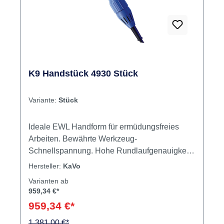
K9 Handstück 4930 Stück
Variante:
Stück
Ideale EWL Handform für ermüdungsfreies
Arbeiten. Bewährte Werkzeug-
Schnellspannung. Hohe Rundlaufgenauigkeit.
Inhalt Handstück
Hersteller:
KaVo
Varianten ab
959,34 €*
959,34 €*
1.381,00 €*