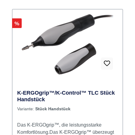
Rabatt
%
K-ERGOgrip™/K-Control™ TLC Stück
Handstück
Variante:
Stück Handstück
Das K-ERGOgrip™, die leistungsstarke
Komfortlösung.Das K-ERGOgrip™ überzeugt