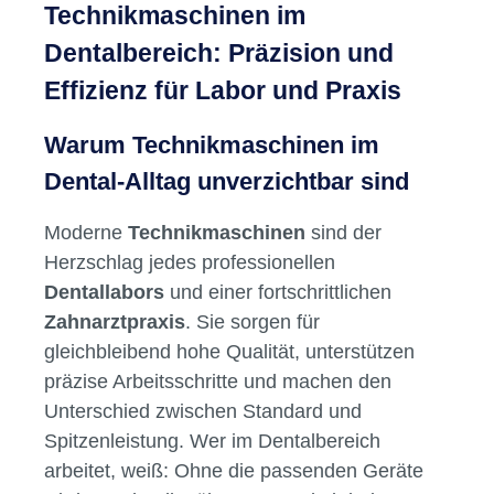
Technikmaschinen im
GeschwindigkeitsüberwachungLuftturbinenans
chluss möglich (Knie-, Fuß- und Turmgerät)
Dentalbereich: Präzision und
Inhalt FußsteuergerätCompact Handstück
Effizienz für Labor und Praxis
Warum Technikmaschinen im
Dental-Alltag unverzichtbar sind
Moderne
Technikmaschinen
sind der
Herzschlag jedes professionellen
Dentallabors
und einer fortschrittlichen
Zahnarztpraxis
. Sie sorgen für
gleichbleibend hohe Qualität, unterstützen
präzise Arbeitsschritte und machen den
Unterschied zwischen Standard und
Spitzenleistung. Wer im Dentalbereich
arbeitet, weiß: Ohne die passenden Geräte