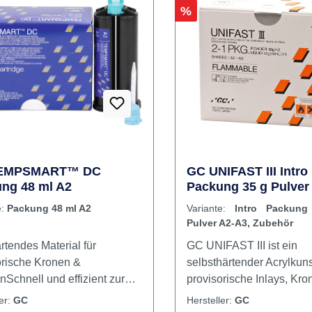
tezeit ab Mischbeginn: 8
halt 2 x 50 ml
kartusche20
schkanülen
Rabatt
%
EMPSMART™ DC
GC UNIFAST III Intro
ng 48 ml A2
Packung 35 g Pulver
Zubehör
e:
Packung 48 ml A2
Variante:
Intro Packun
Pulver A2-A3, Zubehör
rtendes Material für
GC UNIFAST III ist ein
orische Kronen &
selbsthärtender Acrylkunst