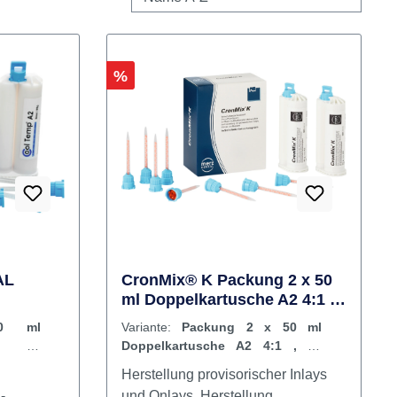
Rabatt
%
AL
CronMix® K Packung 2 x 50
ml Doppelkartusche A2 4:1 ,
 10
20 Feinmischkanülen
50 ml
Variante:
Packung 2 x 50 ml