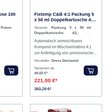
ose 100
Fixtemp C&B 4:1 Packung 5
x 50 ml Doppelkartusche A2,
10 Mischkanülen hellblau
ulver
Variante:
Packung 5 x 50 ml
Doppelkartusche A2, 10
Mischkanülen hellblau
Automatisch anmischbares
Komposit im Mischverhältnis 4:1
zur Anfertigung von provisorischen
Kronen und Brücken sowie In- und
Hersteller:
Dreve Dentamid
Onlays in überragender Qualität.
Varianten ab
Die Bruchfestigkeit ist unglaublich
49,65 €*
hoch, trotz einer nicht
221,00 €*
pulpenschädlichen
Temperaturentwicklung bei der
360,28 €*