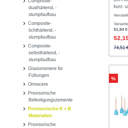
Dopp
Compomere für
Mischk
Füllungen
Acryte
Bis-Ac
Composite-
kurz- u
dualhärtend, -
Restau
stumpfaufbau
Herstel
Eigens
Composite-
Variant
wurde,
51,94 €
lichthärtend, -
klinisc
stumpfaufbau
52,19
werden
Composite-
selbst
74,51 
selbsthärtend, -
eine 
stumpfaufbau
schnel
Seine 
Glasionomere für
natürl
Füllungen
Rabatt
%
bei, ei
Ormocere
ästhet
Provisorische
das so
Befestigungszemente
auch de