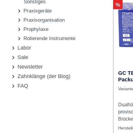
Aushär
Medikamente,
Minuten. In
Pharmazeutika &
Doppel
Feinmi
Sonstiges
Rabatt
%
Praxisgeräte
Praxisorganisation
Prophylaxe
Rotierende Instrumente
Labor
Sale
Newsletter
GC T
Zahnklänge (der Blog)
Packu
FAQ
Variant
Dualhä
provis