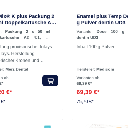
usfallsicherheit Begrenzte
gsschrumpfung Begrenzte
rme Reaktion während der
tung Abwesenheit von
methacrylat Natürliche
szenz Gute Farbstabilität
ix® K plus Packung 2
Enamel plus Temp D
ml Doppelkartusche A2
g Pulver dentin UD3
ich in 5 verschiedenen
20 Feinmischkanülen
nen Geringes Ausfallrisiko
te:
Packung 2 x 50 ml
Variante:
Dose 100 g P
rische Stabilität Sicher für
lkartusche A2 4:1, 20
dentin UD3
webe Natürliches,
schkanülen
lung provisorischer Inlays
Inhalt 100 g Pulver
haltendes kosmetisches
lays. Herstellung
s Vielseitigkeit in der
orischer Kronen und
Anwendung Inhalt Harz
n. Langzeitprovisorien.
ler:
Merz Dental
Hersteller:
Medicom
l für größere provisorische
en ab
Varianten ab
gungen mit längerer
€*
69,39 €*
itungszeit.
20 €*
69,39 €*
itungszeit: 1 Minute.
rweildauer: 2-3 Minuten.
 €*
75,70 €*