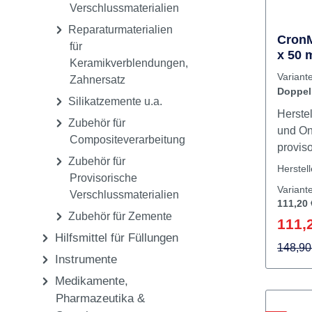
Provisorische K + B
Hohe A
Materialien
Härtun
exothe
Provisorische
Aushär
Verschlussmaterialien
Methyl
Reparaturmaterialien
Fluore
CronM
für
x 50 
Erhältl
Keramikverblendungen,
4:1, 
Farbtö
Varian
Zahnersatz
Volumet
Doppe
Silikatzemente u.a.
das Ge
Feinmi
Herstel
langan
Zubehör für
und On
Ergebni
Compositeverarbeitung
provis
Zubehör für
Brücke
Herstel
Provisorische
Speziel
Variant
Verschlussmaterialien
Versor
111,20 
Verarbe
Zubehör für Zemente
111,
Verarbe
Hilfsmittel für Füllungen
Mundve
148,90
Instrumente