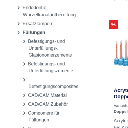
Pflege & Sterilisation
Einwegartikel,
Arbeitsschutz
Endodontie,
Wurzelkanalaufbereitung
Ersatzlampen
Rabatt
%
Füllungen
Befestigungs- und
Unterfüllungs-,
Glasionomerzemente
Befestigungs- und
Unterfüllungszemente
Befestigungscomposites
Acryt
CAD/CAM Material
Doppe
Misch
CAD/CAM Zubehör
Varia