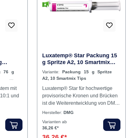
ck Tips
Material erfüllt mechanische
Rabatt
%
Langzeitanforderungen und
bietet eine garantierte Tragedauer
von einem Jahr (klinisch
nachgewiesen). Inhalt Komposit
Luxatemp® Star Packung 15
g
g Spritze A2, 10 Smartmix
 15
Tips
g 76 g
Variante:
Packung 15 g Spritze
1, 15
A2, 10 Smartmix Tips
tem mit
Luxatemp® Star für hochwertige
 10:1 und
provisorische Kronen und Brücken
ist die Weiterentwicklung von DMG
´s Erfolgsmaterial Luxatemp-
Hersteller:
DMG