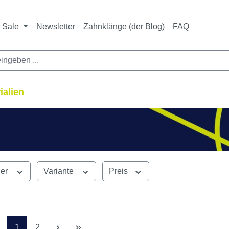
ichtet sich ausschließlich an Zahnarztpraxen und zahnte
nbieter i. S. v. § 13 BGB sowie an branchenfremde Unte
Sale
Newsletter
Zahnklänge (der Blog)
FAQ
ialien
ler
Variante
Preis