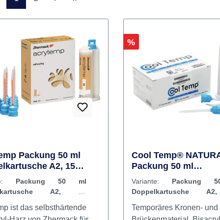
Seite
Seite
1
2
Rabatt
%
emp Packung 50 ml
Cool Temp® NATUR
lkartusche A2, 15
Packung 50 ml
kanülen 4:1
Doppelkartusche A2,
nte:
Packung 50 ml
Variante:
Packung 