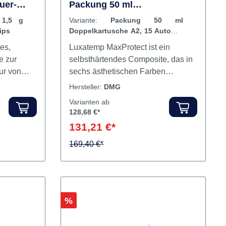
ng 2 x
Luxatemp MaxProtect
uer-
Packung 50 ml
Doppelkartusche A2, 15
1,5 g
Variante:
Packung 50 ml
Automix Tips
ips
Doppelkartusche A2, 15 Automix
Tips
es,
Luxatemp MaxProtect ist ein
e zur
selbsthärtendes Composite, das in
ur von
sechs ästhetischen Farben
Die gut
erhältlich ist. Aufgrund seiner
Hersteller:
DMG
ssen
Tragedauer von bis zu zwölf
Varianten ab
r
Monaten eignet es sich für die
128,68 €*
atürlich
Herstellung von
131,21 €*
uch für
(langzeit) provisorischen Kronen,
Brücken, Teilkronen, Veneers,
169,40 €*
V und
Inlays und Onlays. Das Composite
en bzw.
ist frei von Methyl-methacrylat.
Inhalt 2
Dieses qualitativ hochwertige