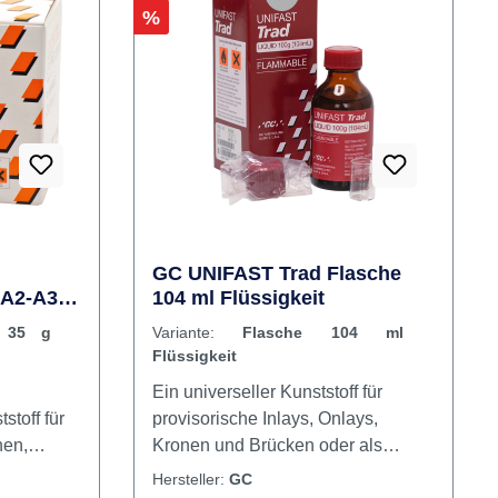
intraoralen Abbindung. Das
Sicherheitskartuschensystem
gewährleistet eine schnelle und
problemlose Applikation. Inhalt 5 x
Rabatt
%
50 ml Doppelkartusche10
Mischkanülen
GC UNIFAST Trad Flasche
 A2-A3,
104 ml Flüssigkeit
g 35 g
Variante:
Flasche 104 ml
Flüssigkeit
Ein universeller Kunststoff für
stoff für
provisorische Inlays, Onlays,