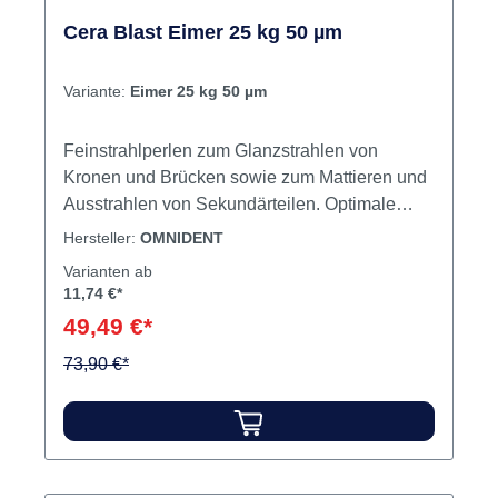
Cera Blast Eimer 25 kg 50 µm
Variante:
Eimer 25 kg 50 µm
Feinstrahlperlen zum Glanzstrahlen von
Kronen und Brücken sowie zum Mattieren und
Ausstrahlen von Sekundärteilen. Optimale
Oberflächenverdichtung. Große Härte und
Hersteller:
OMNIDENT
Verschleißfestigkeit. Für alle handelsüblichen
Varianten ab
Geräte geeignet. Inhalt Feinstrahlperlen
11,74 €*
49,49 €*
73,90 €*