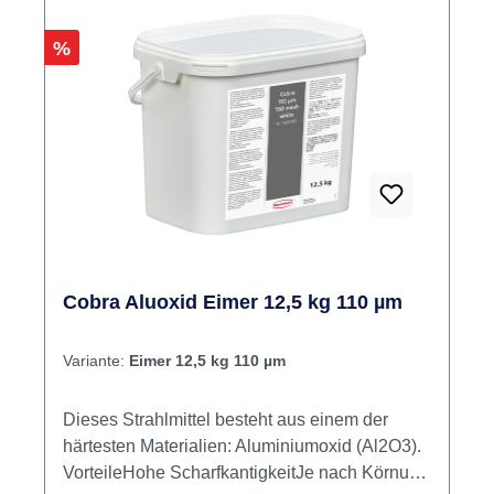
Rabatt
%
Cobra Aluoxid Eimer 12,5 kg 110 µm
Variante:
Eimer 12,5 kg 110 µm
Dieses Strahlmittel besteht aus einem der
härtesten Materialien: Aluminiumoxid (Al2O3).
VorteileHohe ScharfkantigkeitJe nach Körnung