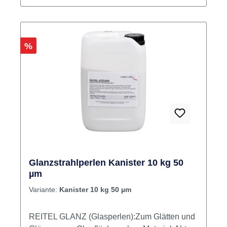
Rabatt
%
Glanzstrahlperlen Kanister 10 kg 50
µm
Variante:
Kanister 10 kg 50 µm
REITEL GLANZ (Glasperlen):Zum Glätten und