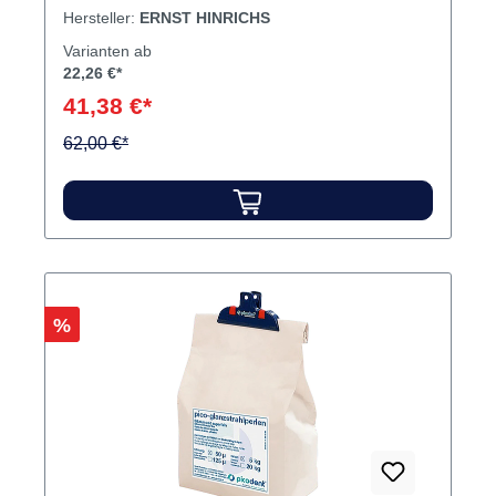
Vorschriften der Arbeitsschutzbehörden. Die
Hersteller:
ERNST HINRICHS
scharfkantige Kornform und die enorme Härte
Varianten ab
garantieren höchste Strahlleistung. Inhalt
22,26 €*
Strahlmittel
41,38 €*
62,00 €*
Rabatt
%