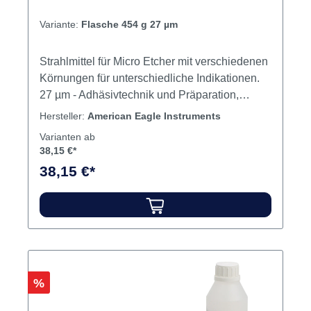
Variante:
Flasche 454 g 27 µm
Strahlmittel für Micro Etcher mit verschiedenen
Körnungen für unterschiedliche Indikationen.
27 µm - Adhäsivtechnik und Präparation,
Metall, Keramik, Komposit und Kunststoff 50
Hersteller:
American Eagle Instruments
µm - Adhäsivtechnik und Präparation im
Varianten ab
Fissurenbereich, Metall, Keramik, Komposit
38,15 €*
und Kunststoff 90 µm -
38,15 €*
Metalloberflachenbearbeitung,
Zemententfernung an Kronen und Brucken
Inhalt Strahlmittel
Rabatt
%