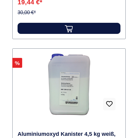
19,44 €*
Aluminiumoxid.Partikelgröße 50 µm. Inhalt
Strahlmittel
30,00 €*
Rabatt
%
Aluminiumoxyd Kanister 4,5 kg weiß,