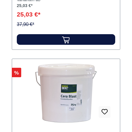
25,03 €*
25,03 €*
37,90 €*
Rabatt
%