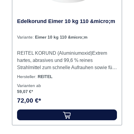
Edelkorund Eimer 10 kg 110 &micro;m
Variante:
Eimer 10 kg 110 &micro;m
REITEL KORUND (Aluminiumoxid)Extrem
hartes, abrasives und 99,6 % reines
Strahlmittel zum schnelle Aufrauhen sowie für
helle und feinmatte Oberflächen. Geeignet für
Hersteller:
REITEL
handelsübliche Sandstrahlgeräte, perfekt
Varianten ab
abgestimmt auf die REITEL SANDURET und
59,07 €*
SANDUBLAST Geräte – Serie. Inhalt
72,00 €*
Strahlmittel