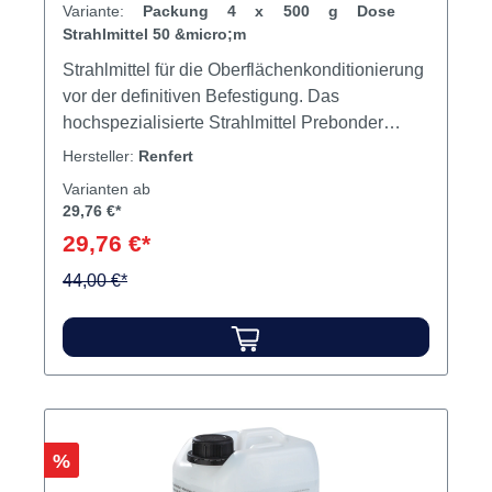
Variante:
Packung 4 x 500 g Dose
Strahlmittel 50 &micro;m
Strahlmittel für die Oberflächenkonditionierung
vor der definitiven Befestigung. Das
hochspezialisierte Strahlmittel Prebonder
surface pro wurde für die definitive Befestigung
Hersteller:
Renfert
von Restaurationen entwickelt. Die klinische
Varianten ab
Oberflächenkonditionierung durch gezieltes
29,76 €*
Abstrahlen sorgt für sicheren Haftverbund bei
29,76 €*
Zirkonoxid, Metalllegierungen,
Hybridmaterialien und modernen Polymeren.
44,00 €*
Das 50 μm Aluminiumoxid (Al₂O₃) mit
definierter Korngrößenverteilung, Partikelform,
Härte und Reinheitsgrad erzeugt im
Zusammenspiel mit dem Basic prebonder
durch abgestimmte Parameter die ideale
mikromechanische Retention für den
Rabatt
%
dauerhaften Haftverbund. Vorteile
Wissenschaftlich validiert: Durch umfassende