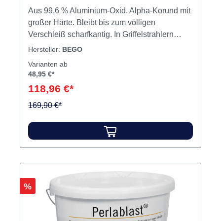
Aus 99,6 % Aluminium-Oxid. Alpha-Korund mit
großer Härte. Bleibt bis zum völligen
Verschleiß scharfkantig. In Griffelstrahlern
angewendet empfiehlt sich Korox® 250 µm,
Hersteller:
BEGO
neben der effizienten Entfernung von
Varianten ab
Einbettmassenresten und Oxiden besonders
48,95 €*
zur optimalen Oberflächenkonditionierung bei
118,96 €*
edelmetallfreien Legierungen vor dem
keramischen Brand. Durch die hohe Reinheit
169,90 €*
von Korox® ist eine Kontamination der
Legierungsoberfläche ausgeschlossen.
Korox® entspricht den Vorschriften der
Berufsgenossenschaften. Inhalt Strahlmittel
Rabatt
%