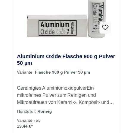
Aluminium Oxide Flasche 900 g Pulver
50 µm
Variante:
Flasche 900 g Pulver 50 µm
Gereinigtes AluminiumoxidpulverEin
mikrofeines Pulver zum Reinigen und
Mikroaufrauen von Keramik-, Komposit- und
Metalloberflächen vor der Zementierung. Sorgt
Hersteller:
Ronvig
für eine Verstärkung der Adhäsion mit
Varianten ab
Haftvermittlern. Zur Verwendung mit dem
19,44 €*
DENTO-PREP Microblaster. Inhalt: 900 g