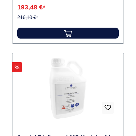
193,48 €*
216,10 €*
Rabatt
%