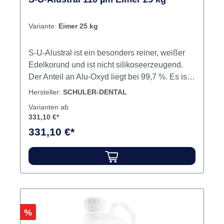
Variante:
Eimer 25 kg
S-U-Alustral ist ein besonders reiner, weißer
Edelkorund und ist nicht silikoseerzeugend.
Der Anteil an Alu-Oxyd liegt bei 99,7 %. Es ist
das härteste und zugleich splitterfreudigste
Hersteller:
SCHULER-DENTAL
Produkt in der Reihe der Edelkorunde, was
Varianten ab
eine stets scharfkantige Oberfläche für
331,10 €*
optimalen Abtrag bis zum entgültigen
331,10 €*
Verbrauch garantiert. Anwendungsbereich:
Abstrahlen von Edelmetalllegierungen + NEM-
Legierungen. Inhalt Strahlmittel
Rabatt
%