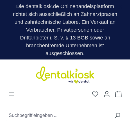
Die dentalkiosk.de Onlinehandelsplattform
X
richtet sich ausschließlich an Zahnarztpraxen
und zahntechnische Labore. Ein Verkauf an
Verbraucher, Privatpersonen oder
Drittanbieter i. S. v. § 13 BGB sowie an
branchenfremde Unternehmen ist
ausgeschlossen.
Zum Hauptinhalt springen
Du hast 0 Pro
War