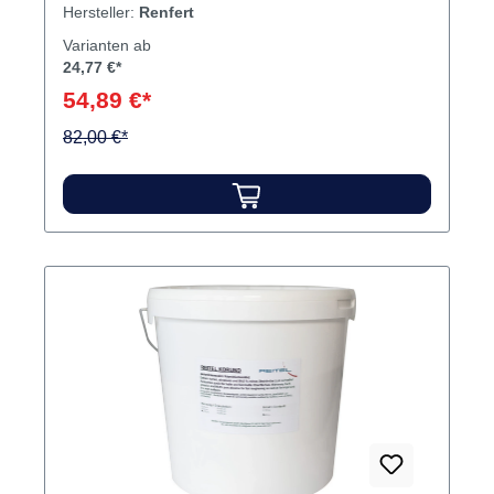
geringe bis sehr starke AbrasionswirkungSehr
Hersteller:
Renfert
hohe Reinheit- ca. 99,7 % Al2O3 Funktion &
Varianten ab
LeistungMittel abrasivOxidententfernung /
24,77 €*
AusbettungGerüstvorbereitung (EM / NEM)
54,89 €*
Inhalt Strahlmittel
82,00 €*