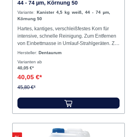
44 - 74 µm, Körnung 50
Variante:
Kanister 4,5 kg weiß, 44 - 74 µm,
Körnung 50
Hartes, kantiges, verschleißfestes Korn für
intensive, schnelle Reinigung. Zum Entfernen
von Einbettmasse in Umlauf-Strahlgeräten. Zur
Oberflächenkonditionierung bei
Hersteller:
Dentaurum
Metalloberflächen. 99,6 % Aluminiumoxid
Varianten ab
(Edelkorund) Al2O3. Inhalt Strahlmittel
40,05 €*
40,05 €*
45,80 €*