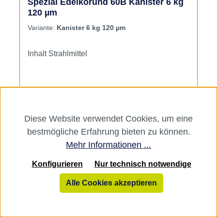
Spezial Edelkorund 60B Kanister 6 kg
120 µm
Variante:
Kanister 6 kg 120 µm
Inhalt Strahlmittel
Hersteller:
Harnisch & Rieth
Varianten ab
80,05 €*
Diese Website verwendet Cookies, um eine
80,05 €*
bestmögliche Erfahrung bieten zu können.
Mehr Informationen ...
89,40 €*
Konfigurieren
Nur technisch notwendige
Alle Cookies akzeptieren