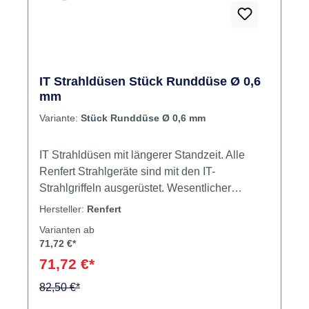
IT Strahldüsen Stück Runddüse Ø 0,6
mm
Variante:
Stück Runddüse Ø 0,6 mm
IT Strahldüsen mit längerer Standzeit. Alle
Renfert Strahlgeräte sind mit den IT-
Strahlgriffeln ausgerüstet. Wesentlicher
Bestandteil dieser Strahlgriffel sind die
Hersteller:
Renfert
verbesserten IT Strahldüsen aus einem neuen
Varianten ab
High-Tech-Material, das der extremen
71,72 €*
Beanspruchung durch Strahlmittel um ein
71,72 €*
vielfaches länger standhält. Auch die gesamte
Geometrie der Düsen wurde überarbeitet. Das
82,50 €*
Fließverhalten des Sand-Luft-Gemisch in der