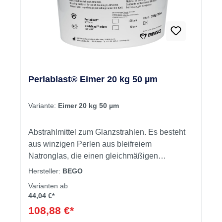
Perlablast® Eimer 20 kg 50 µm
Variante:
Eimer 20 kg 50 µm
Abstrahlmittel zum Glanzstrahlen. Es besteht
aus winzigen Perlen aus bleifreiem
Natronglas, die einen gleichmäßigen
Seidenglanz erzielen. Die kontrollierte
Hersteller:
BEGO
Perlengröße und Kugelform bedeuten eine
Varianten ab
hohe Gebrauchsfreundlichkeit für effizientes,
44,04 €*
wirtschaftliches Arbeiten. Es tritt kein
108,88 €*
Metallverlust ein, weil die Oberfläche verdichtet