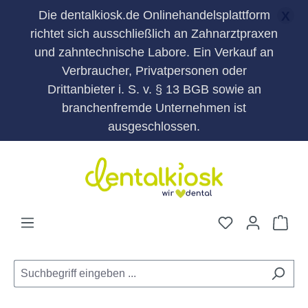
Die dentalkiosk.de Onlinehandelsplattform
X
richtet sich ausschließlich an Zahnarztpraxen
und zahntechnische Labore. Ein Verkauf an
Verbraucher, Privatpersonen oder
Drittanbieter i. S. v. § 13 BGB sowie an
branchenfremde Unternehmen ist
ausgeschlossen.
Zum Hauptinhalt springen
Du hast 0 Pro
War