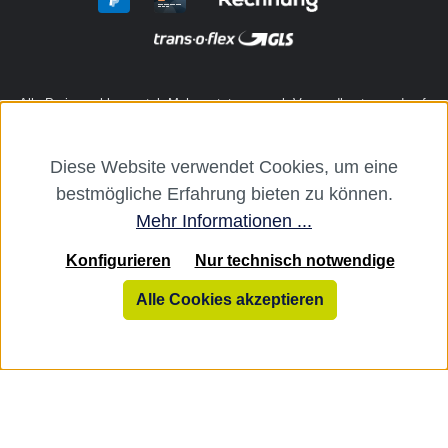
Alle Preise exkl. gesetzl. Mehrwertsteuer zzgl.
Versandkosten
und ggf.
Nachnahmegebühren, wenn nicht anders angegeben.
Diese Website verwendet Cookies, um eine
Die dentalkiosk.de Onlinehandelsplattform richtet sich ausschließlich
bestmögliche Erfahrung bieten zu können.
an Zahnarztpraxen und zahntechnische Labore. Ein Verkauf an
Verbraucher, Privatpersonen oder Drittanbieter i. S. v. § 13 BGB sowie
Mehr Informationen ...
an branchenfremde Unternehmen ist ausgeschlossen.
Konfigurieren
Nur technisch notwendige
dentalkiosk.de
Alle Cookies akzeptieren