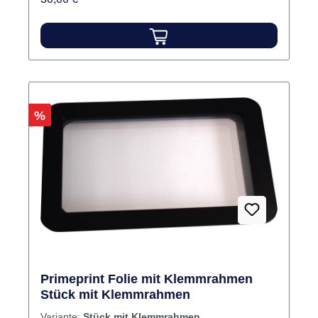
Rabatt
%
Primeprint Folie mit Klemmrahmen
Stück mit Klemmrahmen
Variante:
Stück mit Klemmrahmen