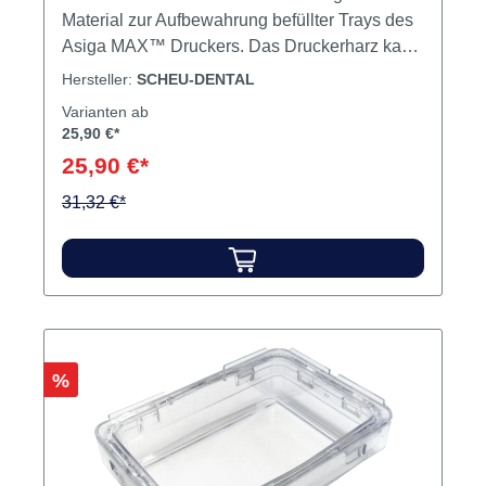
Material zur Aufbewahrung befüllter Trays des
Asiga MAX™ Druckers. Das Druckerharz kann
während der Lagerung in den Trays
Hersteller:
SCHEU-DENTAL
verbleiben, da es im Inneren der
Varianten ab
lichtundurchlässigen Box nicht aushärtet. Der
25,90 €*
Deckel ist beschreibbar, so dass mehrere
25,90 €*
Boxen gleichzeitig verwendet und voneinander
31,32 €*
unterschieden werden können. Inhalt Tray Box
Rabatt
%