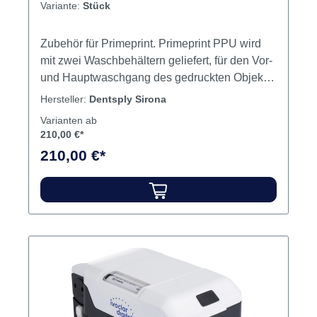
Variante:
Stück
Zubehör für Primeprint. Primeprint PPU wird
mit zwei Waschbehältern geliefert, für den Vor-
und Hauptwaschgang des gedruckten Objekts
in Isopropanol. Mit Hilfe des RFID-Tags
Hersteller:
Dentsply Sirona
überprüft das System automatisch den
Varianten ab
Füllstand und den Zustand des Inhalts 3D-
210,00 €*
Druck, Waschgang und Lichthärtung mit dem
210,00 €*
Primeprint 3D-Drucker und der Primeprint PPU
(Post Processing Unit). Primeprint arbeitet mit
Software für die automatisierte Druck- und
Nachbearbeitung sowie für ein umfassendes
und intelligentes Materialmanagement
zusammen Inhalt Waschbehälter