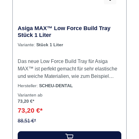
Asiga MAX™ Low Force Build Tray
Stück 1 Liter
Variante:
Stück 1 Liter
Das neue Low Force Build Tray für Asiga
MAX™ ist perfekt gemacht für sehr elastische
und weiche Materialien, wie zum Beispiel
IMPRIMO® LC Splint flex oder IMPRIMO® LC
Hersteller:
SCHEU-DENTAL
Gingiva. Durch die Doppelfolien-Technik ist
Varianten ab
das Tray optimal geeignet für 3D-gedruckte
73,20 €*
Objekte mit hohen Abzugskräften, feinen
73,20 €*
Details und dünnen Wandbereichen, wie z.B.
Knirscherschienen oder
88,51 €*
Zahnfleischmasken.Außerdem bietet das Tray
im Vergleich zum herkömmlichen Asiga MAX™