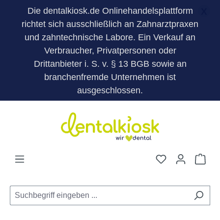
Die dentalkiosk.de Onlinehandelsplattform
X
richtet sich ausschließlich an Zahnarztpraxen
und zahntechnische Labore. Ein Verkauf an
Verbraucher, Privatpersonen oder
Drittanbieter i. S. v. § 13 BGB sowie an
branchenfremde Unternehmen ist
ausgeschlossen.
Zum Hauptinhalt springen
Du hast 0 Pro
War