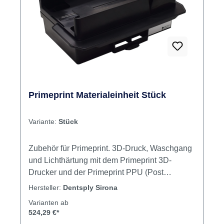
Primeprint Materialeinheit Stück
Variante:
Stück
Zubehör für Primeprint. 3D-Druck, Waschgang
und Lichthärtung mit dem Primeprint 3D-
Drucker und der Primeprint PPU (Post
Processing Unit). Primeprint arbeitet mit
Hersteller:
Dentsply Sirona
Software für die automatisierte Druck- und
Varianten ab
Nachbearbeitung sowie für ein umfassendes
524,29 €*
und intelligentes Materialmanagement