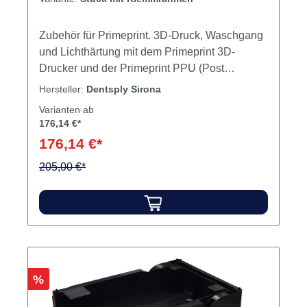
Zubehör für Primeprint. 3D-Druck, Waschgang
und Lichthärtung mit dem Primeprint 3D-
Drucker und der Primeprint PPU (Post
Processing Unit). Primeprint arbeitet mit
Hersteller:
Dentsply Sirona
Software für die automatisierte Druck- und
Varianten ab
Nachbearbeitung sowie für ein umfassendes
176,14 €*
und intelligentes Materialmanagement
176,14 €*
zusammen Inhalt 1 Folie
205,00 €*
Rabatt
%