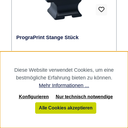
PrograPrint Stange Stück
Variante:
Stück
Zubehör für PrograPrint PR5. Inhalt Stange
Diese Website verwendet Cookies, um eine
bestmögliche Erfahrung bieten zu können.
Mehr Informationen ...
Hersteller:
Ivoclar
Konfigurieren
Nur technisch notwendige
Varianten ab
332,50 €*
Alle Cookies akzeptieren
332,50 €*