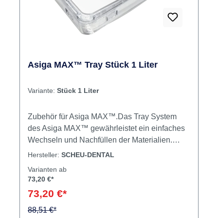
Asiga MAX™ Tray Stück 1 Liter
Variante:
Stück 1 Liter
Zubehör für Asiga MAX™.Das Tray System
des Asiga MAX™ gewährleistet ein einfaches
Wechseln und Nachfüllen der Materialien.
Unser Sortiment umfasst vier verschiedene
Hersteller:
SCHEU-DENTAL
Trays mit einem maximalen Druckvolumen von
Varianten ab
1l, 2l, 5l oder 10l, wobei die maximale Füllhöhe
73,20 €*
pro Anwendung jeweils 300 bis 400 ml beträgt.
73,20 €*
Jedes Tray ist mit einem RFID-Chip
ausgestattet, der das beim Druckvorgang
88,51 €*