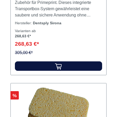
Zubehör für Primeprint. Dieses integrierte
Transportbox-System gewährleistet eine
saubere und sichere Anwendung ohne
direkten Kontakt mit dem Harz. Die Primeprint
Hersteller:
Dentsply Sirona
Box bietet UV-Schutz, um eine zusätzliche UV-
Varianten ab
Belastung zu vermeiden. 3D-Druck,
268,63 €*
Waschgang und Lichthärtung mit dem
268,63 €*
Primeprint 3D-Drucker und der Primeprint PPU
(Post Processing Unit). Primeprint arbeitet mit
305,00 €*
Software für die automatisierte Druck- und
Nachbearbeitung sowie für ein umfassendes
und intelligentes Materialmanagement
zusammen Inhalt 1 Box
Rabatt
%