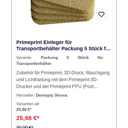
Primeprint Einleger für
Transportbehälter Packung 5 Stück für
Transportbehälter
Variante:
Packung 5 Stück für
Transportbehälter
Zubehör für Primeprint. 3D-Druck, Waschgang
und Lichthärtung mit dem Primeprint 3D-
Drucker und der Primeprint PPU (Post
Processing Unit). Primeprint arbeitet mit
Hersteller:
Dentsply Sirona
Software für die automatisierte Druck- und
Varianten ab
Nachbearbeitung sowie für ein umfassendes
25,98 €*
und intelligentes Materialmanagement
25,98 €*
zusammen Inhalt 5 Einleger
30,00 €*