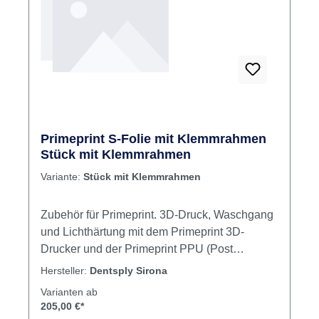
Inklusive matter Folie Kein aufwändiges
manuelles Polieren der Schienen, um
glänzende Ergebnisse zu erzielen Klares
Erscheinungsbild im Mund des Patienten Inhalt
Materialeinheit Typ S
Primeprint S-Folie mit Klemmrahmen
Stück mit Klemmrahmen
Variante:
Stück mit Klemmrahmen
Zubehör für Primeprint. 3D-Druck, Waschgang
und Lichthärtung mit dem Primeprint 3D-
Drucker und der Primeprint PPU (Post
Processing Unit). Primeprint arbeitet mit
Hersteller:
Dentsply Sirona
Software für die automatisierte Druck- und
Varianten ab
Nachbearbeitung sowie für ein umfassendes
205,00 €*
und intelligentes Materialmanagement