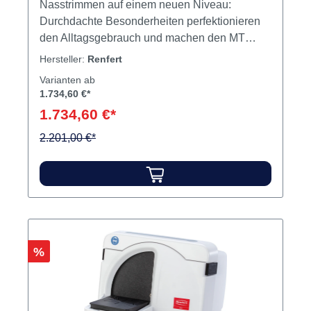
Gipstrimmer MT premium Stück 220-
240 V inkl. Marathon
Variante:
Stück 220-240 V inkl. Marathon
Nasstrimmen auf einem neuen Niveau:
Durchdachte Besonderheiten perfektionieren
den Alltagsgebrauch und machen den MT
premium zu einem Trimmer der Extraklasse.
Hersteller:
Renfert
Vorteile: Effizientes und präzises
Varianten ab
Nassschleifen von dentalen Gipsmodellen
1.734,60 €*
Ermüdungsfreies Arbeiten durch integrierte
1.734,60 €*
Arbeitsbeleuchtung Kostensenkung und
Ressourcenschonung durch Aqua Stop
2.201,00 €*
Schneller Wechsel des Trimmertisch-Winkels