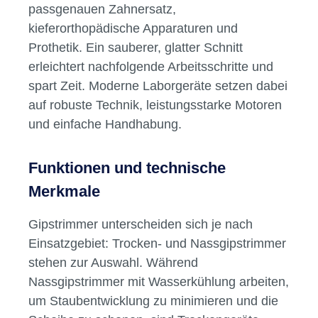
Warum Gipstrimmer im
Dentalbereich unverzichtbar sind
Ob
Zahnarztpraxis
oder
Dentallabor
: Ein
zuverlässiger Gipstrimmer gehört zur
Grundausstattung, wenn es um die präzise
Bearbeitung von Gipsmodellen geht. Die
Modelle sind das Fundament für
passgenauen Zahnersatz,
kieferorthopädische Apparaturen und
Prothetik. Ein sauberer, glatter Schnitt
erleichtert nachfolgende Arbeitsschritte und
spart Zeit. Moderne Laborgeräte setzen dabei
auf robuste Technik, leistungsstarke Motoren
und einfache Handhabung.
Funktionen und technische