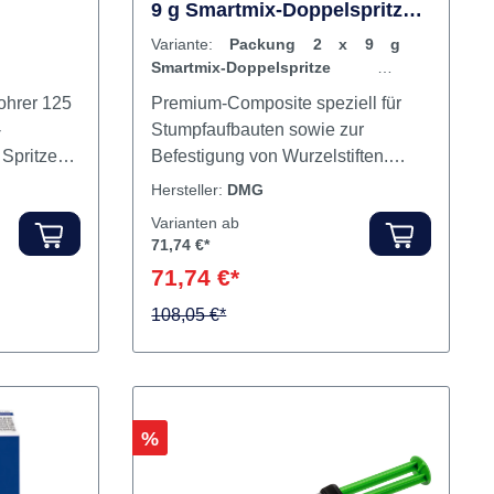
ystem
LuxaCore Z Dual Packung 2 x
9 g Smartmix-Doppelspritze
A3, Zubehör
Variante:
Packung 2 x 9 g
Smartmix-Doppelspritze A3,
Zubehör
Premium-Composite speziell für
-
Stumpfaufbauten sowie zur
Spritze
Befestigung von Wurzelstiften.
osity2 x
Durch seine einzigartigen
Hersteller:
DMG
)3 Luer-
naturnahen Materialeigenschaften
Varianten ab
 g Spritze
lässt sich LuxaCore Z beschleifen
71,74 €*
ndo-Tips
wie Dentin. Aufgrund des
71,74 €*
Zirkondioxid-Anteils sind die Werte
für Druckfestigkeit und
108,05 €*
Beschleifbarkeit noch besser als
beim vielfach ausgezeichneten
LuxaCore. Vorteile Beschleifbar