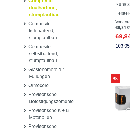
transp
Compomere für
BeautiL
Füllungen
aushär
Composite-
Kunstst
dualhärtend, -
Zirkon
Herstel
stumpfaufbau
entwic
Variant
Composite-
Standa
69,84 €
lichthärtend, -
Kronen
69,84
stumpfaufbau
Versag
BeautiL
103,95
Composite-
Giomer
selbsthärtend, -
nachge
stumpfaufbau
und sä
Glasionomere für
Wirkun
Füllungen
Rabatt
%
Vorteil
Ormocere
Konkur
Provisorische
verfüg
Befestigungszemente
karies
der Zu