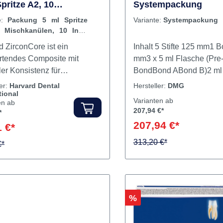
rt kein Mischen und ist
 und zeitsparend in der
Anwendung. Inhalt 5 x 5 g Spritzen
rd ZirconCore Packung
LuxaCore Z - Post S
pritze A2, 10
Systempackung
kanülen, 10 Intra Tips
te:
Packung 5 ml Spritze
Variante:
Systempackung
 Mischkanülen, 10 Intra
ng
d ZirconCore ist ein
Inhalt 5 Stifte 125 mm1 Bohrer 125
rtendes Composite mit
mm3 x 5 ml Flasche (Pre
er Konsistenz für
BondBond ABond B)2 ml 
stiftzementierung und
Etching Gel-Medium Visc
ler:
Harvard Dental
Hersteller:
DMG
tional
aufbau. Es enthält Nano-
25 Endobrishes (redblack
Varianten ab
en ab
umdioxid, hat thixotrope
Lock-Tips1 Mischpalette9
207,94 €*
*
igenschaften und hat eine
A310 Smartmix-Tips10 E
207,94 €*
 €*
öntgenopazität. Die
Produktvideos:
anmischende Harvardmix-
313,20 €*
€*
 ermöglicht ein einfaches
cheres Handling. Eine
e Aushärtung erfolgt bei nur