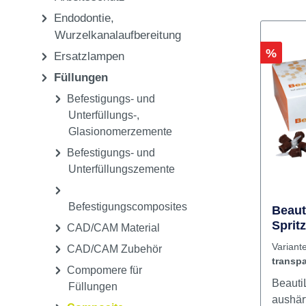
Pflege & Sterilisation
Einwegartikel,
Arbeitsschutz
Endodontie,
Wurzelkanalaufbereitung
Rabatt
%
Ersatzlampen
Füllungen
Befestigungs- und
Unterfüllungs-,
Glasionomerzemente
Befestigungs- und
Unterfüllungszemente
Befestigungscomposites
Beaut
Sprit
CAD/CAM Material
Varian
CAD/CAM Zubehör