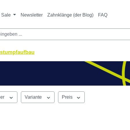
ichtet sich ausschließlich an Zahnarztpraxen und zahnte
nbieter i. S. v. § 13 BGB sowie an branchenfremde Unte
Sale
Newsletter
Zahnklänge (der Blog)
FAQ
-stumpfaufbau
ler
Variante
Preis