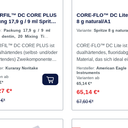
n reduzieren.
adhäsiver Kunststoffzement
l für Zirkonoxid-
ationen mit bioaktiver
Technologie Hohe
RFIL™ DC CORE PLUS
CORE-FLO™ DC Lite 
tigkeit, ohne dass eine
ng 17,9 g / 9 ml Spritze
8 g natural/A1
rung erforderlich ist
n, 20 Mixing Tips, 10
e:
Packung 17,9 g / 9 ml
Variante:
Spritze 8 g natura
 Tips L, 10 Front Tips S
x-Spritze & ideales Handling
e dentin, 20 Mixing Tips,
ure – Schnelle und einfache
t Tips L, 10 Front Tips S
FIL™ DC CORE PLUS ist
CORE-FLO™ DC Lite ist 
Reinigung Inhalt Kunststoffzement
alhärtendes (selbst- und/oder
dualhärtendes, fluorida
ärtendes) Zweikomponenten-
Material, das sich ideal 
aufbaumaterial in der
Stumpfaufbau, zur
ler:
Kuraray Noritake
Hersteller:
American Eagle
Instruments
x-Spritze. Die
Stiftzementierung und als
en ab
Varianten ab
härtende Eigenschaft dieses
Ersatzmaterial Es zeichne
€*
65,14 €*
Stumpfaufbaumaterials
durch geringe Viskosität f
27 €*
65,14 €*
die perfekte Lösung für
optimales Handling und 
zugängliche Regionen im
 €*
Radioopazität für gute Di
67,60 €*
kanal, welche nur bedingt
Auf Dentin entwickelt es 