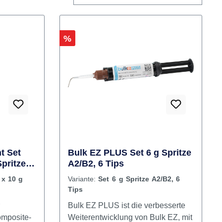
Rabatt
%
t Set
Bulk EZ PLUS Set 6 g Spritze
Spritze
A2/B2, 6 Tips
 x 10 g
Variante:
Set 6 g Spritze A2/B2, 6