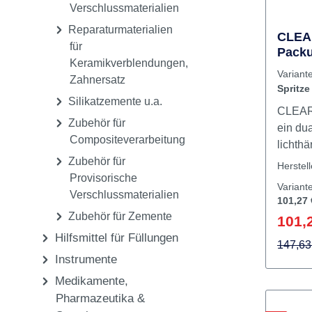
Provisorische K + B
Ränder
Materialien
Selbst
Provisorische
speziel
Verschlussmaterialien
Restaur
Reparaturmaterialien
Giomer-
CLEA
für
Haftfes
Packu
Keramikverblendungen,
Grundie
denti
Variant
Zahnersatz
Front
Automi
Spritz
Dual C
Silikatzemente u.a.
10 Fron
CLEAR
Zubehör für
ein du
Compositeverarbeitung
lichth
Zubehör für
Stumpf
Herstel
Provisorische
Automi
Variant
Verschlussmaterialien
selbst
101,27 
neuen 
Zubehör für Zemente
101,
bietet 
Hilfsmittel für Füllungen
schwer
147,63
Instrumente
Wurzel