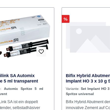
Rabatt
%
ilink SA Automix
Bifix Hybrid Abutmen
ze 5 ml transparent
Implant HO 3 x 10 g 
universal
te:
Automix Spritze 5 ml
Variante:
Set Implant HO 3