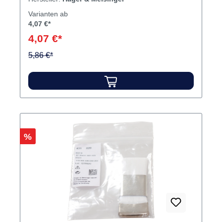
Varianten ab
4,07 €*
4,07 €*
5,86 €*
Rabatt
%