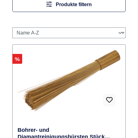
Produkte filtern
Rabatt
%
Bohrer- und
Diamantreinigungsbürsten Stück