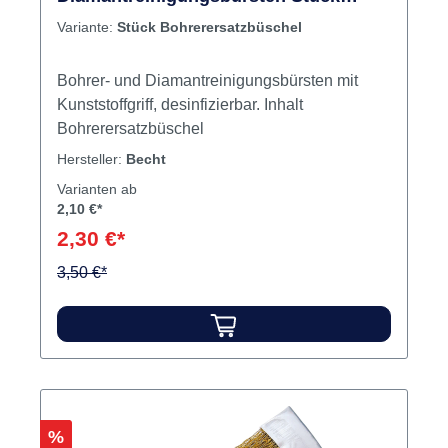
Bohrerersatzbüschel
Variante:
Stück Bohrerersatzbüschel
Bohrer- und Diamantreinigungsbürsten mit
Kunststoffgriff, desinfizierbar. Inhalt
Bohrerersatzbüschel
Hersteller:
Becht
Varianten ab
2,10 €*
2,30 €*
3,50 €*
Rabatt
%