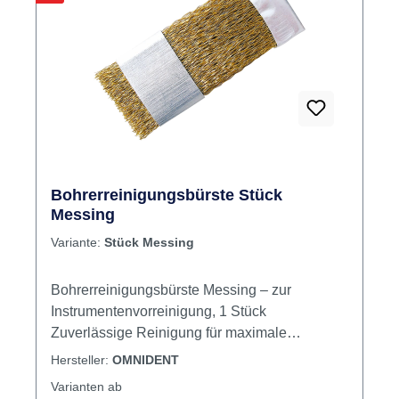
Bohrerreinigungsbürste Stück
Messing
Variante:
Stück Messing
Bohrerreinigungsbürste Messing – zur
Instrumentenvorreinigung, 1 Stück
Zuverlässige Reinigung für maximale
Instrumentenpflege: Die
Hersteller:
OMNIDENT
Bohrerreinigungsbürste mit Messingborsten
Varianten ab
eignet sich ideal zur groben Vorreinigung von