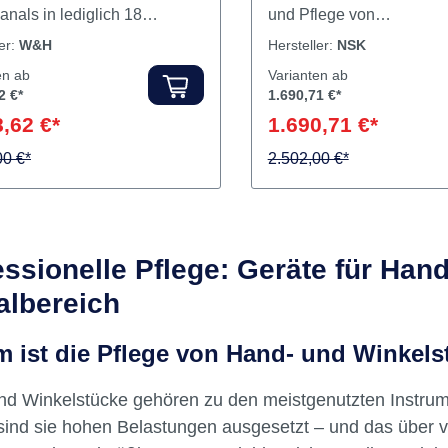
nals in lediglich 18
und Pflege von
en Das ist halb so lange
Hand-/Winkelstücken un
ler:
W&H
Hersteller:
NSK
i der Assistina 301plus Quick
Turbinen.Für bis zu 4 Ins
en ab
Varianten ab
t by W&H: Das innovative
gleichzeitigÖlschmierung
2 €*
1.690,71 €*
lanschlusssystem
RotationInklusive Spann
,62 €*
1.690,71 €*
eunigt und vereinfacht den
Reinigungsfunktion Inhal
l zwischen verschiedenen
00 €*
Pflegegerät
2.502,00 €*
ücken Einfaches
ement von
uchsmaterialien: neues ONE
et mit HEPA-Filter,
essionelle Pflege: Geräte für Han
luid und Service Oil F1,
albereich
es beim Befüllen und bei der
g von
 ist die Pflege von Hand- und Winkel
uchsmaterialien anderer
er als W&H nicht zu Fehlern
nd Winkelstücke gehören zu den meistgenutzten Instrum
ntuitive
erfreundlichkeit: dank One-
sind sie hohen Belastungen ausgesetzt – und das über 
Starttaste und