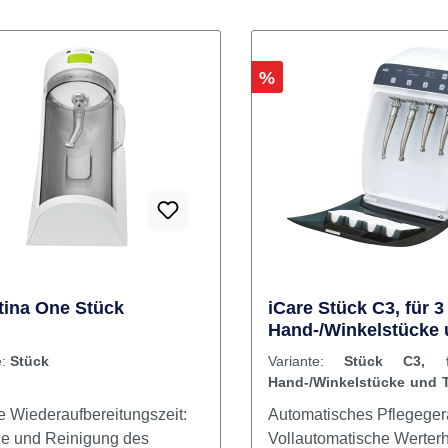
Rabatt
%
tina One Stück
iCare Stück C3, für 3
Hand-/Winkelstücke
Turbine
e:
Stück
Variante:
Stück C3, 
Hand-/Winkelstücke und 
e Wiederaufbereitungszeit:
Automatisches Pflegegerä
ge und Reinigung des
Vollautomatische Werter