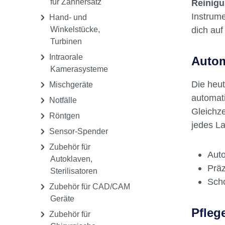
für Zahnersatz
Reinig
unkomp
Instrum
Hand- und
Flüssi
dich auf
Winkelstücke,
Reinig
Turbinen
garanti
Intraorale
Autom
besser
Kamerasysteme
Luftan
Die heu
Mischgeräte
automati
Notfälle
Gleichze
Röntgen
jedes L
Sensor-Spender
Zubehör für
Auto
Autoklaven,
Präz
Sterilisatoren
Sch
Zubehör für CAD/CAM
Geräte
Pfleg
Zubehör für