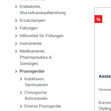
Endodontie,
Wurzelkanalaufbereitung
Rabatt
%
Ersatzlampen
Füllungen
Hilfsmittel für Füllungen
Instrumente
Medikamente,
Pharmazeutika &
Sonstiges
Praxisgeräte
Assis
Autoklaven,
Sterilisatoren
Variant
Chirurgische
Bohrantriebe
Kürzer
Diverse Praxisgeräte
Ölpfle