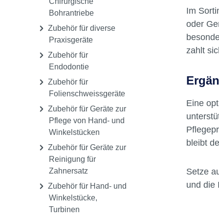
Chirurgische
Im Sorti
Bohrantriebe
oder Ger
Zubehör für diverse
besonder
Praxisgeräte
zahlt si
Zubehör für
Endodontie
Ergän
Zubehör für
Folienschweissgeräte
Eine opt
Zubehör für Geräte zur
unterstü
Pflege von Hand- und
Pflegepr
Winkelstücken
bleibt d
Zubehör für Geräte zur
Reinigung für
Setze au
Zahnersatz
und die 
Zubehör für Hand- und
Winkelstücke,
Turbinen