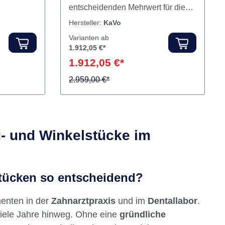
entscheidenden Mehrwert für die
d
Werterhaltung und Lebensdauer
Hersteller:
KaVo
trumente
der Instrumente und Turbinen.
Varianten ab
 unter
Automatischer schneller
1.912,05 €*
zangen-
Pflegezyklus Separates Programm
1.912,05 €*
t
zur Spannzangen-Pflege Günstiger
Anschaffungspreis, geringer
2.959,00 €*
Zeitaufwand und geringe Kosten für
Verbrauchsmaterial Expandierende
Reinigungskomponente des
QUATTROcare™ Plus Spray
d- und Winkelstücke im
sichert die Entfernung der
anorganischen Rückstände Sichert
die korrekte Pflege aller KaVo
stücken so entscheidend?
Hand- und Winkelstücke, Turbinen,
SONICflex™, etc. Inhalt
enten in der
Zahnarztpraxis
und im
Dentallabor
.
Pflegegerät anthrazit inklusive 3
INTRAmatic
viele Jahre hinweg. Ohne eine
gründliche
PflegekupplungenMULTIflex