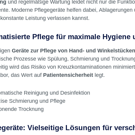
ung
und regelmäßige Wartung leidet nicht nur die Funkti
lizierter Anzeige von
ente. Moderne Pflegegeräte helfen dabei, Ablagerungen 
gkeitspegeln Leichte
 konstante Leistung verlassen kannst.
ung: Das neue Design
ert Zeitersparnis und
atisierte Pflege für maximale Hygiene 
e Ergebnisse Gleicher
schluss wie bei Assistina 301
tigen
Geräte zur Pflege von Hand- und Winkelstücke
plus Inhalt Pflegegerät
sche Prozesse wie Spülung, Schmierung und Trocknung sp
itig wird das Risiko von Kreuzkontaminationen minimiert
abor, das Wert auf
Patientensicherheit
legt.
matische Reinigung und Desinfektion
ise Schmierung und Pflege
onende Trocknung
egeräte: Vielseitige Lösungen für vers