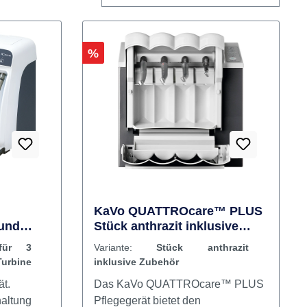
Rabatt
%
KaVo QUATTROcare™ PLUS
 und
Stück anthrazit inklusive
Zubehör
für 3
Variante:
Stück anthrazit
Turbine
inklusive Zubehör
t.
Das KaVo QUATTROcare™ PLUS
haltung
Pflegegerät bietet den