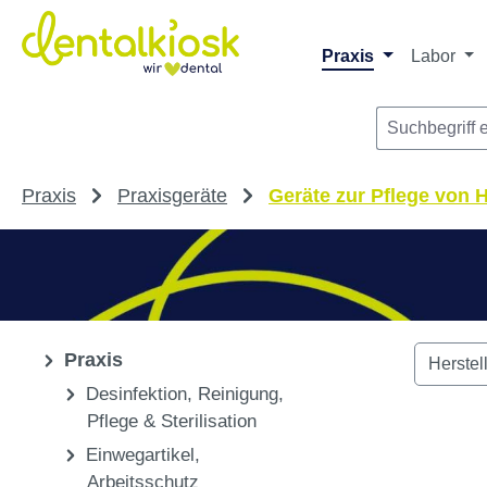
m Hauptinhalt springen
Zur Suche springen
Zur Hauptnavigation springen
Praxis
Labor
Praxis
Praxisgeräte
Geräte zur Pflege von 
Praxis
Herstel
Desinfektion, Reinigung,
Pflege & Sterilisation
Einwegartikel,
Arbeitsschutz