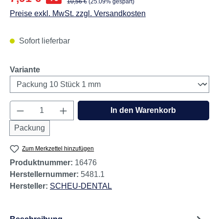
Regulärer Preis:
10,56 €
(25.09% gespart)
Preise exkl. MwSt. zzgl. Versandkosten
Sofort lieferbar
auswählen
Variante
Produkt Anzahl: Gib den gewünschten Wert e
In den Warenkorb
Packung
Zum Merkzettel hinzufügen
Produktnummer:
16476
Herstellernummer:
5481.1
Hersteller:
SCHEU-DENTAL