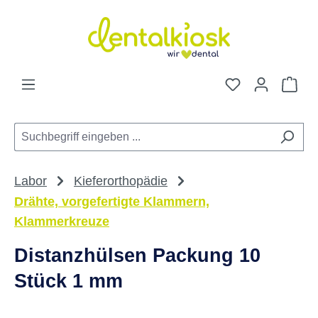
Zum Hauptinhalt springen
Du hast 0 Pro
War
Labor
Kieferorthopädie
Drähte, vorgefertigte Klammern,
Klammerkreuze
Distanzhülsen Packung 10
Stück 1 mm