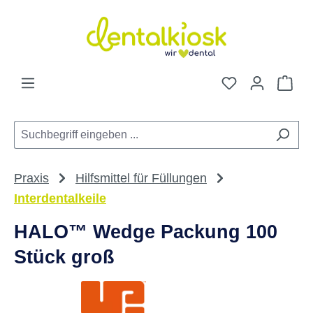
Zum Hauptinhalt springen
Du hast 0 Pro
War
Praxis
Hilfsmittel für Füllungen
Interdentalkeile
HALO™ Wedge Packung 100
Stück groß