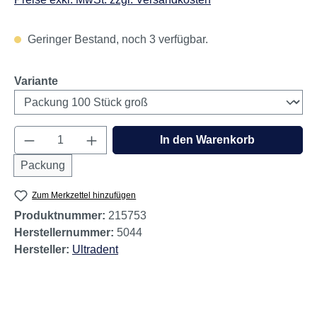
Geringer Bestand, noch 3 verfügbar.
auswählen
Variante
Produkt Anzahl: Gib den gewünschten Wert e
In den Warenkorb
Packung
Zum Merkzettel hinzufügen
Produktnummer:
215753
Herstellernummer:
5044
Hersteller:
Ultradent