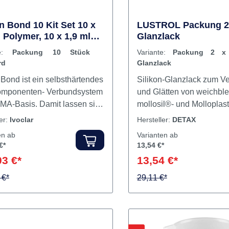
on Bond 10 Kit Set 10 x
LUSTROL Packung 2 
g Polymer, 10 x 1,9 ml
Glanzlack
er, 5 ml Liquid, 10
te:
Packung 10 Stück
Variante:
Packung 2 x
zen, 10 Kanülen
rd
Glanzlack
 Bond ist ein selbsthärtendes
Silikon-Glanzlack zum Ve
omponenten- Verbundsystem
und Glätten von weichbl
MA-Basis. Damit lassen sich
mollosil®- und Molloplas
tionierte oder CAD/CAM-
Unterfütterungen auf Sili
ler:
Ivoclar
Hersteller:
DETAX
igte Zähne und
Geschmacks- und Geruch
en ab
Varianten ab
gmente mit einer aus Ivotion
Mischungsverhältnis 1:1. Inh
€*
13,54 €*
efertigten Prothesenbasis
6 ml Glanzlack
03 €*
13,54 €*
aft verbinden. Ivotion Bond
ne pinkfarbene
 €*
29,11 €*
aleinfärbung und ist in