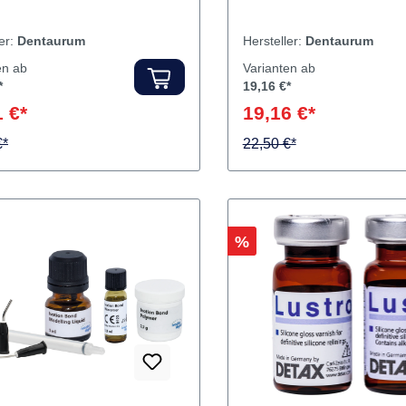
det
nhalt Drahtnetz
Inhalt Stifte
ler:
Dentaurum
Hersteller:
Dentaurum
en ab
Varianten ab
*
19,16 €*
 €*
19,16 €*
€*
22,50 €*
Rabatt
%