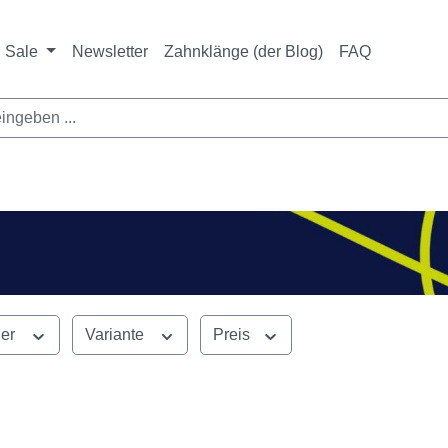
ichtet sich ausschließlich an Zahnarztpraxen und zahnte
nbieter i. S. v. § 13 BGB sowie an branchenfremde Unte
Sale
Newsletter
Zahnklänge (der Blog)
FAQ
ler
Variante
Preis