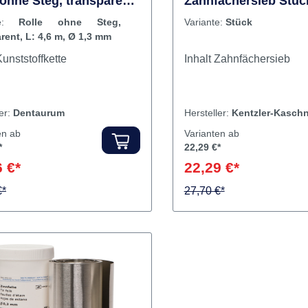
 Elasto-Force Kette
TOPDENT MasterCas
 ohne Steg, transparent,
Zahnfächersieb Stüc
6 m, Ø 1,3 mm
nte:
Rolle ohne Steg,
Variante:
Stück
rent, L: 4,6 m, Ø 1,3 mm
nhalt Kunststoffkette
Inhalt Zahnfächersieb
ler:
Dentaurum
Hersteller:
Kentzler-Kaschn
en ab
Varianten ab
*
22,29 €*
 €*
22,29 €*
€*
27,70 €*