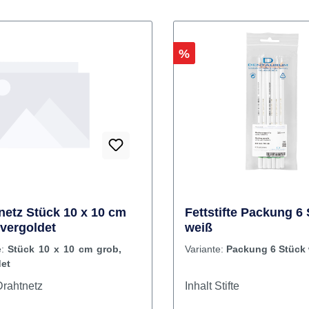
Rabatt
%
netz Stück 10 x 10 cm
Fettstifte Packung 6
 vergoldet
weiß
e:
Stück 10 x 10 cm grob,
Variante:
Packung 6 Stück