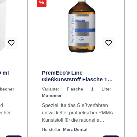
Oberflächenrauigkeit Inhalt 50
Pinsel
Rabatt
%
0 ml
PremEco® Line
Gießkunststoff Flasche 1
Liter Monomer
sbecher
Variante:
Flasche 1 Liter
Monomer
nd
Speziell für das Gießverfahren
t Messbecher
entwickelter prothetischer PMMA