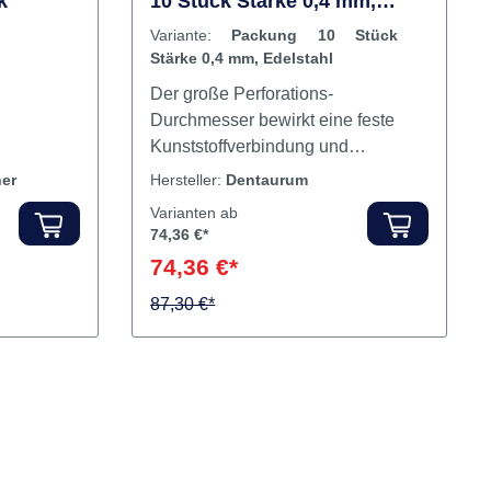
Belastbarkeit, leichte Polierbarkeit
Hervorragende Passgenauigkeit
t®
Verstärkungsgitter Packung
k
10 Stück Stärke 0,4 mm,
Plaqueresistent dank modernster
Edelstahl
PMMA-Rezeptur Farbstabil durch
Variante:
Packung 10 Stück
fortschrittliches Katalysatorsystem
Stärke 0,4 mm, Edelstahl
Geprüfte Biokompatibilität,
Der große Perforations-
cadmiumfrei Inhalt Monomer
Durchmesser bewirkt eine feste
Kunststoffverbindung und
Stabilisierung der Prothesenbasis.
er
Hersteller:
Dentaurum
Inhalt Gitter
Varianten ab
74,36 €*
74,36 €*
87,30 €*