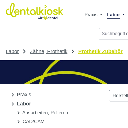
Die dentalkiosk.de Onlinehandelsplattform r
Privatpersonen oder Dritta
m Hauptinhalt springen
Zur Suche springen
Zur Hauptnavigation springen
Praxis
Labor
Labor
Zähne, Prothetik
Prothetik Zubehör
Praxis
Herstel
Labor