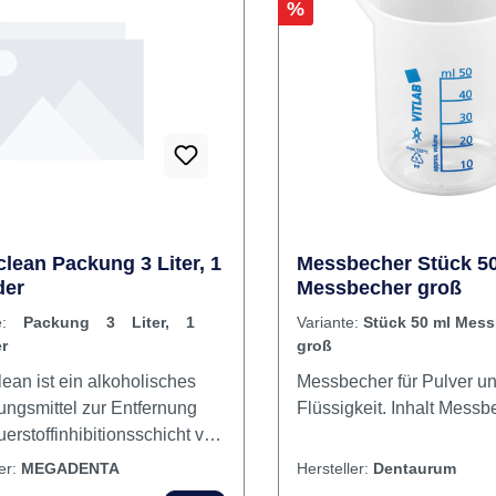
it erhältlich. Die praktische
erung reicht für zehn
sen und ermöglicht ein
Rabatt
%
Arbeiten. Inhalt 10 x 175
mer10 x 19 ml Monomer5 ml
10 Spritzen10 Kanülen
lean Packung 3 Liter, 1
Messbecher Stück 5
der
Messbecher groß
te:
Packung 3 Liter, 1
Variante:
Stück 50 ml Mes
r
groß
ean ist ein alkoholisches
Messbecher für Pulver u
ungsmittel zur Entfernung
Flüssigkeit. Inhal