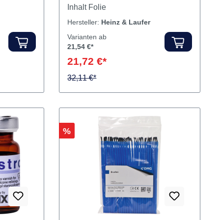
0,2 mm
HELAGO Bleifolien beidseitig
verzinnt in verschiedenen Stärken.
Inhalt Folie
Hersteller:
Heinz & Laufer
Varianten ab
21,54 €*
21,72 €*
32,11 €*
Rabatt
%