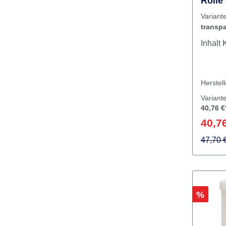
SUPER
Rolle
L: 4,
Varia
transpa
I
Herstel
Variant
40,76 €
40,76
47,70 