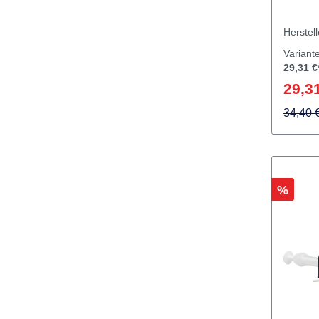
vergol
I
Herstel
Variant
29,31 €
29,31
34,40 
Rabatt
%