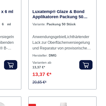
x 6 ml
Luxatemp® Glaze & Bond
Applikatoren Packung 50
Stück
 6 ml
Variante:
Packung 50 Stück
rsiegeln
AnwendungsgebietLichthärtender
eibenden
Lack zur Oberflächenversiegelung
t® B-
und Reparatur von provisorischen
konbasis.
Kronen und Brücken.VorteileSorgt
Hersteller:
DMG
sneutral.
für eine glänzende, ästhetische
Varianten ab
alt 2 x
OberflächeHochglanzpolitur
13,37 €*
überflüssigSehr gute
13,37 €*
Haftvermittlung zu
ReparaturmaterialienAbrasionsstab
20,65 €*
ilEinfache AnwendungGeringe