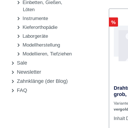
Ausarbeiten, Polieren
CAD/CAM
Einbetten, Gießen,
Löten
Instrumente
Rabatt
%
Kieferorthopädie
Laborgeräte
Modellherstellung
Modellieren, Tiefziehen
Sale
Newsletter
Zahnklänge (der Blog)
Draht
FAQ
grob,
Variant