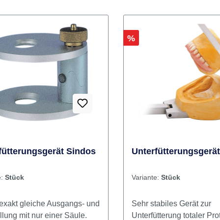
Rabatt
%
fütterungsgerät Sindos
Unterfütterungsgerät
e:
Stück
Variante:
Stück
exakt gleiche Ausgangs- und
Sehr stabiles Gerät zur
lung mit nur einer Säule.
Unterfütterung totaler Pr