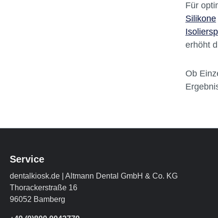
Für opti
Silikone
Isoliers
erhöht d
Ob Einz
Ergebnis
Service
dentalkiosk.de | Altmann Dental GmbH & Co. KG
Thorackerstraße 16
96052 Bamberg