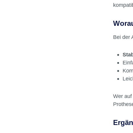
kompatib
Worau
Bei der
Sta
Einf
Komp
Leic
Wer auf 
Prothes
Ergän