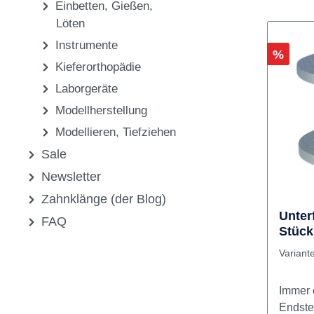
Einbetten, Gießen,
Löten
Instrumente
Rabatt
%
Kieferorthopädie
Laborgeräte
Modellherstellung
Modellieren, Tiefziehen
Sale
Newsletter
Zahnklänge (der Blog)
Unter
FAQ
Stück
Variant
Immer 
Endstel