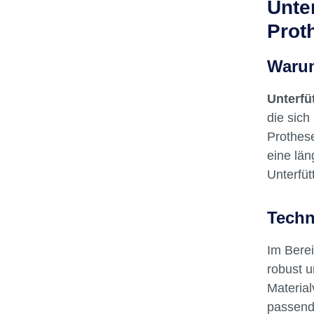
Unte
Prot
Warum
Unterfü
die sich
Prothese
eine län
Unterfüt
Techn
Im Berei
robust 
Material
passende