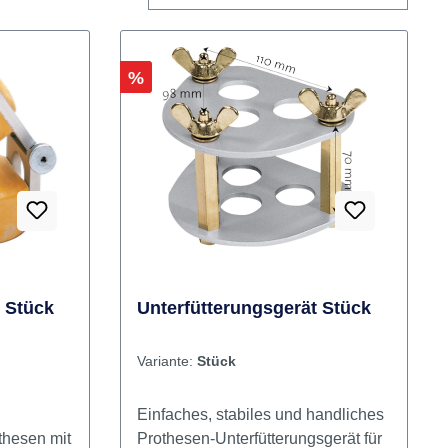
Rabatt
%
 Stück
Unterfütterungsgerät Stück
Variante:
Stück
Einfaches, stabiles und handliches
othesen mit
Prothesen-Unterfütterungsgerät für