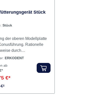
fütterungsgerät Stück
e:
Stück
ung der oberen Modellplatte
Konusführung. Rationelle
sweise durch
lspannmuttern. Aus
ler:
ERKODENT
rtem Aluminium und Messing.
en ab
nhalt Unterfütterungsgerät
€*
75 €*
 €*