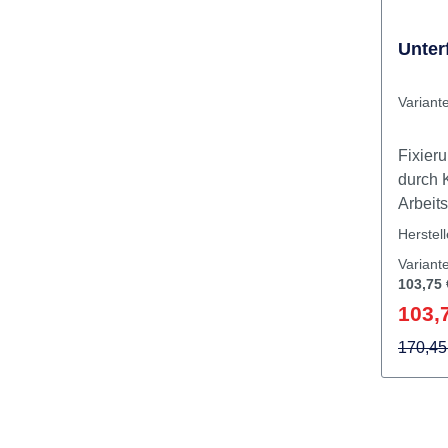
Unter
Variant
Fixier
durch 
Arbeit
Schnel
Herstel
eloxie
Variant
I
103,75 
103,
170,45