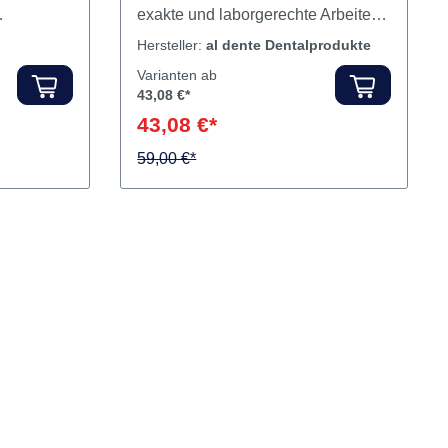
exakte und laborgerechte Arbeiten.
lieferbar.
Sichere Führung durch 3-Punkt-
Hersteller:
al dente Dentalprodukte
tterten
Fixierung, Kippen der Platte wird
Varianten ab
ehr
verhindert, somit sind
43,08 €*
g auf. Die
Bisserhöhungen oder
43,08 €*
ist sehr
Verschiebungen ausgeschlossen.
59,00 €*
Inhalt Unterfütterungsgerät