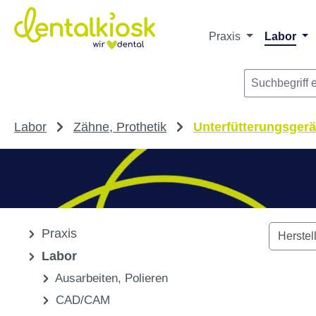
m Hauptinhalt springen
Zur Suche springen
Zur Hauptnavigation springen
Praxis
Labor
Labor
Zähne, Prothetik
Unterfütterungsgerä
Praxis
Herstel
Labor
Ausarbeiten, Polieren
CAD/CAM