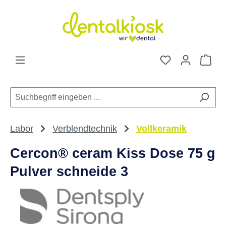
Zum Hauptinhalt springen
Du hast 0 Pro
War
Labor
Verblendtechnik
Vollkeramik
Cercon® ceram Kiss Dose 75 g
Pulver schneide 3