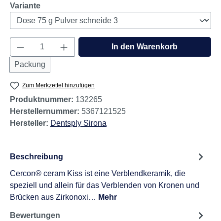
auswählen
Variante
Produkt Anzahl: Gib den gewünschten Wert e
In den Warenkorb
Packung
Zum Merkzettel hinzufügen
Produktnummer:
132265
Herstellernummer:
5367121525
Hersteller:
Dentsply Sirona
Beschreibung
Cercon® ceram Kiss ist eine Verblendkeramik, die
speziell und allein für das Verblenden von Kronen und
Brücken aus Zirkonoxi…
Mehr
Bewertungen