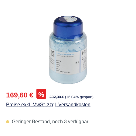
Abbildungen können vom Original abweichen.
Verkaufspreis:
%
169,60 €
Regulärer Preis:
202,00 €
(16.04% gespart)
Preise exkl. MwSt. zzgl. Versandkosten
Geringer Bestand, noch 3 verfügbar.