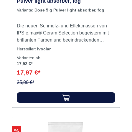
Pulver light absorber, fog
Variante:
Dose 5 g Pulver light absorber, fog
Die neuen Schmelz- und Effektmassen von
IPS e.max® Ceram Selection begeistern mit
brillanten Farben und beeindruckenden
lichtoptischen Eigenschaften. IPS e.max®
Hersteller:
Ivoclar
Ceram Selection umfasst zwölf besondere
Varianten ab
Massen für mehr Kreativität und Individualität
17,92 €*
in der Schichttechnik. Sie werden in
17,97 €*
Kombination mit den bestehenden IPS e.max
Ceram-Massen verwendet und erleichtern die
25,80 €*
Gestaltung individueller Charakteristika –
zugunsten hochästhetischer, natürlich
wirkender Restaurationen. Die zwölf Farben
sind in drei Gruppen eingeteilt: Special enamel
– eingefärbte Schmelzmassen Light reflector –
lichtreflektierende Effektmassen Light absorber
Rabatt
%
– lichtabsorbierende Effektmassen Inhalt