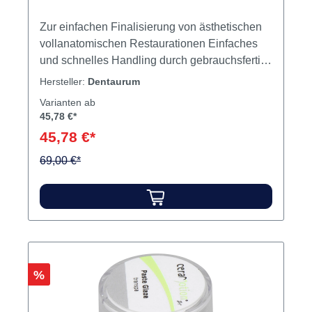
Zur einfachen Finalisierung von ästhetischen
vollanatomischen Restaurationen Einfaches
und schnelles Handling durch gebrauchsfertig
angemischte Keramikpasten Inhalt Paste
Hersteller:
Dentaurum
Varianten ab
45,78 €*
45,78 €*
69,00 €*
Rabatt
%