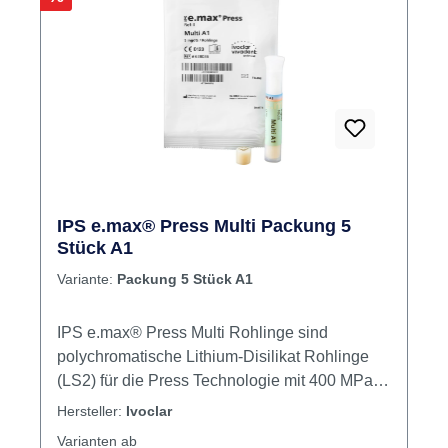
Schmelz- und Effektmasse
IPS e.max® Press Multi Packung 5
Stück A1
Variante:
Packung 5 Stück A1
IPS e.max® Press Multi Rohlinge sind
polychromatische Lithium-Disilikat Rohlinge
(LS2) für die Press Technologie mit 400 MPa
Biegfestigkeit zur Herstellung von
Hersteller:
Ivoclar
hochästhetischen, monolithischen
Varianten ab