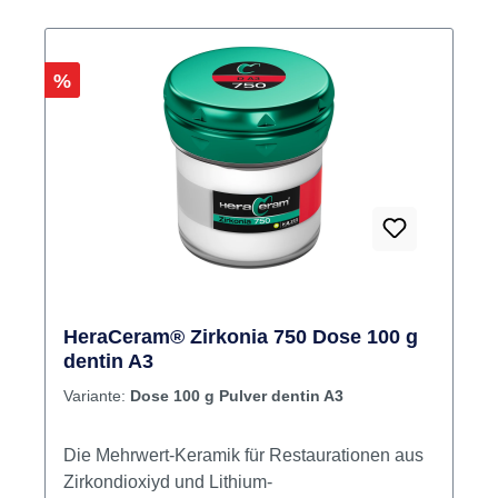
Rabatt
%
HeraCeram® Zirkonia 750 Dose 100 g
dentin A3
Variante:
Dose 100 g Pulver dentin A3
Die Mehrwert-Keramik für Restaurationen aus
Zirkondioxiyd und Lithium-