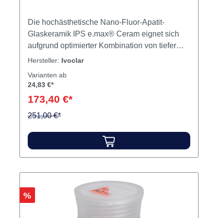
Die hochästhetische Nano-Fluor-Apatit-
Glaskeramik IPS e.max® Ceram eignet sich
aufgrund optimierter Kombination von tiefer
Brenntemperatur und WAK zur Verblendung
Hersteller:
Ivoclar
sowohl für die Presskeramik- als auch die
Varianten ab
CAD/CAM-geschliffenen Materialien des IPS
24,83 €*
e.max® Systems. Das durchgängige
173,40 €*
Schichtkonzept unterstützt die einheitliche und
ausdrucksstarke ästhetische Erscheinung.
251,00 €*
Inhalt 100 g Pulver
Rabatt
%