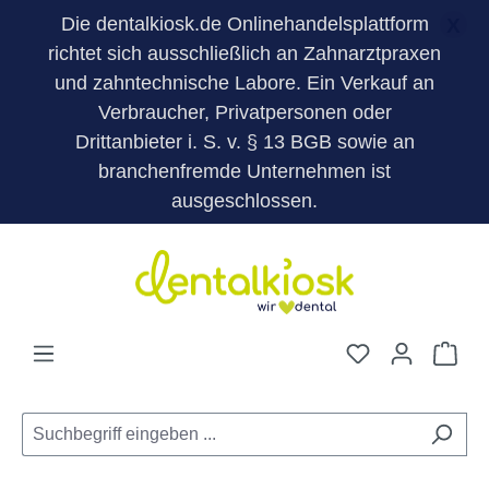
Die dentalkiosk.de Onlinehandelsplattform
X
richtet sich ausschließlich an Zahnarztpraxen
und zahntechnische Labore. Ein Verkauf an
Verbraucher, Privatpersonen oder
Drittanbieter i. S. v. § 13 BGB sowie an
branchenfremde Unternehmen ist
ausgeschlossen.
Zum Hauptinhalt springen
Du hast 0 Pro
War