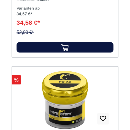
Varianten ab
34,57 €*
34,58 €*
52,00 €*
Rabatt
%