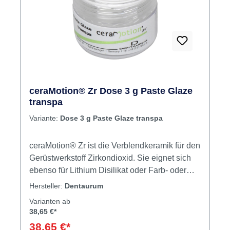
ceraMotion® Zr Dose 3 g Paste Glaze
transpa
Variante:
Dose 3 g Paste Glaze transpa
ceraMotion® Zr ist die Verblendkeramik für den
Gerüstwerkstoff Zirkondioxid. Sie eignet sich
ebenso für Lithium Disilikat oder Farb- oder
Formkorrekturen bei der Überpresskeramik
Hersteller:
Dentaurum
ceraMotion® PZr. Eine Keramik für
Varianten ab
verschiedene Gerüstwerkstoffe Höchste
38,65 €*
Verbundfestigkeit mit Zirkonoxidgerüsten durch
38,65 €*