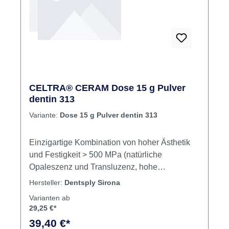
CELTRA® CERAM Dose 15 g Pulver
dentin 313
Variante:
Dose 15 g Pulver dentin 313
Einzigartige Kombination von hoher Ästhetik
und Festigkeit > 500 MPa (natürliche
Opaleszenz und Transluzenz, hohe
Kantenstabilität) Exzellente Farbgenauigkeit
Hersteller:
Dentsply Sirona
gemäß VITA Farbsystem und überraschender
Varianten ab
Chamäeloneffekt (einfache Farbanpassung an
29,25 €*
die umliegende Zahnsubstanz) Einfache und
39,40 €*
schnelle Verarbeitung (minimale