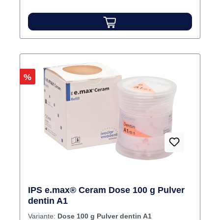
Rabatt
%
IPS e.max® Ceram Dose 100 g Pulver
dentin A1
Variante:
Dose 100 g Pulver dentin A1