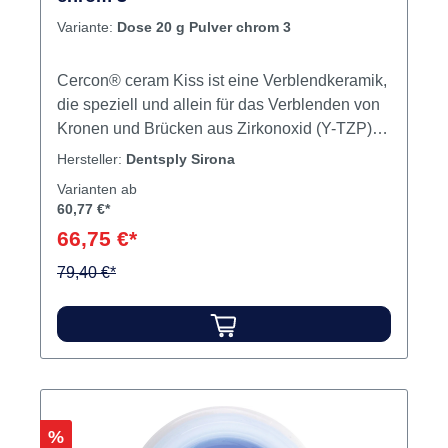
Variante:
Dose 20 g Pulver chrom 3
Cercon® ceram Kiss ist eine Verblendkeramik,
die speziell und allein für das Verblenden von
Kronen und Brücken aus Zirkonoxid (Y-TZP)
mit einem WAK von 10,5µm/m·K (25 - 500°C).
Hersteller:
Dentsply Sirona
Inhalt 20 g Pulver
Varianten ab
60,77 €*
66,75 €*
79,40 €*
Rabatt
%