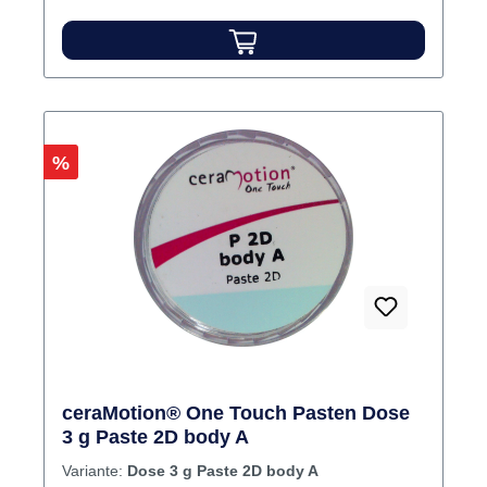
Reaktionsschicht, schnelle Politur,
vereinfachtes Farbsystem reduziert die
Lagerhaltungskosten) Inhalt 15 g Pulver
Rabatt
%
ceraMotion® One Touch Pasten Dose
3 g Paste 2D body A
Variante:
Dose 3 g Paste 2D body A