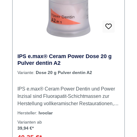
IPS e.max® Ceram Power Dose 20 g
Pulver dentin A2
Variante:
Dose 20 g Pulver dentin A2
IPS e.max® Ceram Power Dentin und Power
Inzisal sind Fluorapatit-Schichtmassen zur
Herstellung vollkeramischer Restaurationen,
bei denen eine höhere Helligkeit gewünscht
Hersteller:
Ivoclar
ist. Diese Power-Dentinmassen werden
Varianten ab
ergänzend zum bestehenden IPS e.max
39,94 €*
Ceram-System angeboten. Sie werden