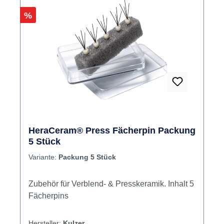
Rabatt
%
HeraCeram® Press Fächerpin Packung
5 Stück
Variante:
Packung 5 Stück
Zubehör für Verblend- & Presskeramik. Inhalt 5
Fächerpins
Hersteller:
Kulzer