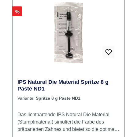
vollanatomischer Kronen und Brücken
Rabatt
%
verwendet. IPS e.max® Press MT Rohlinge
sind monochromatische Lithium Disilikat
Rohlinge (LS2) für die Press Technologie mit
500 MPa Biegefestigkeit: Okklusale Veneers
(Table Tops) Thin Veneers, Veneers Teilkronen
und Kronen 3 gliedrige Brücken (bis zum 2ten
Prämolar als endständigem Pfeiler) Inhalt 3
Rohlinge HT L Produktvideos:
IPS Natural Die Material Spritze 8 g
Paste ND1
Variante:
Spritze 8 g Paste ND1
Das lichthärtende IPS Natural Die Material
(Stumpfmaterial) simuliert die Farbe des
präparierten Zahnes und bietet so die optimale
Basis für eine natürliche Farbwiedergabe der