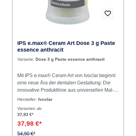
IPS e.max® Ceram Art Dose 3 g Paste
essence anthracit
Variante:
Dose 3 g Paste essence anthracit
Mit IPS e.max® Ceram Art von Ivoclar beginnt
eine neue Ära der dentalen Gestaltung: Die
innovative Produktlinie aus universellen Mal-,
Glasur- und Strukturpasten verwandelt
Hersteller:
Ivoclar
keramische Restaurationen in einzigartige
Varianten ab
Meisterwerke. Ob monolithisch oder
37,93 €*
geschichtet – IPS e.max® Ceram Art vereint
37,98 €*
Farbe, Form und Textur mit künstlerischer
54,90 €*
Präzision und moderner Effizienz. Inhalt Paste