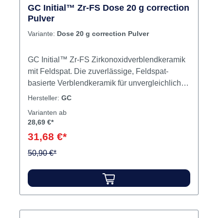
natürlichen 3D-Effekt Inhalt 4 g Paste
GC Initial™ Zr-FS Dose 20 g correction
Produktvideos:
Pulver
Variante:
Dose 20 g correction Pulver
GC Initial™ Zr-FS Zirkonoxidverblendkeramik
mit Feldspat. Die zuverlässige, Feldspat-
basierte Verblendkeramik für unvergleichlich
natürliche Optik bei deutlich höherer Stabilität,
Hersteller:
GC
auch nach mehrfachem Brennen.Hoher Anteil
Varianten ab
an besonders reinem, hochwertigen
28,69 €*
FeldspatFür die Verblendung aller Arten von
31,68 €*
Zirkonoxid-Gerüsten geeignetKein unnötig
langes AbkühlenHohe Stabilität und glatte
50,90 €*
OberflächenBeste natürliche Ästhetik für
hochbruchfeste Zr-Gerüste Inhalt 20 g Pulver
Produktvideos: