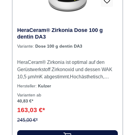
HeraCeram® Zirkonia Dose 100 g
dentin DA3
Variante:
Dose 100 g dentin DA3
HeraCeram® Zirkonia ist optimal auf den
Gerüstwerkstoff Zirkonoxid und dessen WAK
10,5 µm/mK abgestimmt.Hochästhetisch,
sicher und effizient. Die stabilisierte Leuzit-
Hersteller:
Kulzer
Struktur (SLS) schützt vor Risswachstum und
Varianten ab
vor „Chipping“. Dank SLS bietet HeraCeram
40,83 €*
Zirkonia höchste Sicherheit in der Verblendung
163,03 €*
von Zirkonoxid.Das pastenförmige HeraCeram
Zirkonia Adhesive sichert den maximalen
245,00 €*
Haftverbund der Verblendkeramik zum
Zirkonoxidgerüst ohne riskantes Abstrahlen der