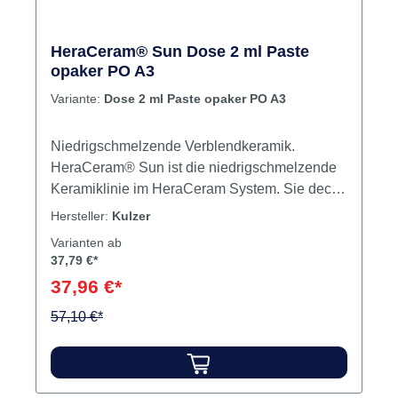
HeraCeram® Sun Dose 2 ml Paste
opaker PO A3
Variante:
Dose 2 ml Paste opaker PO A3
Niedrigschmelzende Verblendkeramik.
HeraCeram® Sun ist die niedrigschmelzende
Keramiklinie im HeraCeram System. Sie deckt
den WAK-Bereich v on 15,7-16,7 µm/mK
Hersteller:
Kulzer
zuverlässig ab. Die niedrigen
Varianten ab
Brenntemperaturen von maximal 790 °C
37,79 €*
gewährleisten eine sichere Verarbeitung
37,96 €*
niedrigschmelzender Legierungen. Damit ist
HeraCeram® Sun optimal auf die HeraSun-
57,10 €*
und Universal-Legierungen von Heraeus
abgestimmt. Inhalt 2 ml Paste