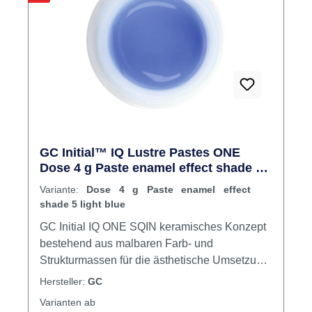
GC Initial™ IQ Lustre Pastes ONE
Dose 4 g Paste enamel effect shade 5
light blue
Variante:
Dose 4 g Paste enamel effect
shade 5 light blue
GC Initial IQ ONE SQIN keramisches Konzept
bestehend aus malbaren Farb- und
Strukturmassen für die ästhetische Umsetzung
von monolithischen und vestibulär reduzierten
Hersteller:
GC
Verblendgerüsten aus Zirkonoxid oder LDS-
Varianten ab
Vollkeramik. Mit der GC Initial IQ ONE SQIN-