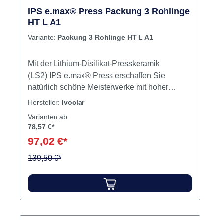
IPS e.max® Press Packung 3 Rohlinge
HT L A1
Variante:
Packung 3 Rohlinge HT L A1
Mit der Lithium-Disilikat-Presskeramik
(LS2) IPS e.max® Press erschaffen Sie
natürlich schöne Meisterwerke mit hoher
Präzision. IPS e.max® Press vereint, was
Hersteller:
Ivoclar
Zahntechnik ausmacht: die schnelle
Varianten ab
Herstellung von Restaurationen mit
78,57 €*
handwerklichem Feingefühl und ästhetischem
97,02 €*
Blick – um Ihren Patienten ein Stück mehr
Lebensqualität zu sichern. IPS e.max®
139,50 €*
Press HT - Rohlinge mit hoher Transluzenz
(HT) werden zum Pressen hochfester,
ästhetischer Inlays und Veneers verwendet.
IPS e.max® Press LT - Rohlinge mit niedriger
Transluszenz (LT) werden zum Pressen