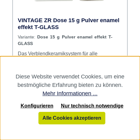
VINTAGE ZR Dose 15 g Pulver enamel
effekt T-GLASS
Variante:
Dose 15 g Pulver enamel effekt T-
GLASS
Das Verblendkeramiksystem für alle
erhältlichen Zirkonoxid-Gerüstsysteme.
VINTAGE ZR AB Set: Der kostengünstige
Diese Website verwendet Cookies, um eine
Einstieg in die VINTAGE ZR Technik! Dieses
Hersteller:
SHOFU
Sortiment enthält alle erforderlichen
bestmögliche Erfahrung bieten zu können.
Varianten ab
Komponenten für die Reproduktion ästhetisch
Mehr Informationen ...
22,59 €*
hochwertiger Vollkeramik-Restaurationen für
22,59 €*
Konfigurieren
Nur technisch notwendige
die Farbgruppen A und B VINTAGE ZR CD
Set: Die praktische Ergänzungskomponente
33,60 €*
Alle Cookies akzeptieren
zur Vervollständigung des VINTAGE ZR AB
Sets VINTAGE ZR Enamel Effect Set: Für
individuelle Effekte im Inzisalbereich! Die