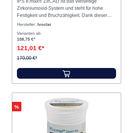
IPS e.max® ZirCAD ist das vielseitige
Zirkoniumoxid-System und steht für hohe
Festigkeit und Bruchzähigkeit. Dank dieser
Eigenschaften können Wandstärken deutlich
Hersteller:
Ivoclar
reduziert werden. Das Ergebnis sind natürlich
Varianten ab
wirkende Restaurationen mit perfekter Balance
108,75 €*
zwischen geringer Wandstärke und optimaler
121,01 €*
Transluzenz. Zur Anwendung im
170,00 €*
CEREC/inLab System. Inhalt 3 Blöcke
Rabatt
%