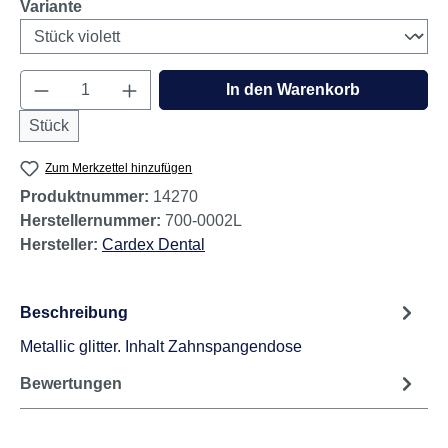
auswählen
Variante
Produkt Anzahl: Gib den gewünschten Wert e
In den Warenkorb
Stück
Zum Merkzettel hinzufügen
Produktnummer:
14270
Herstellernummer:
700-0002L
Hersteller:
Cardex Dental
Beschreibung
Metallic glitter. Inhalt Zahnspangendose
Bewertungen