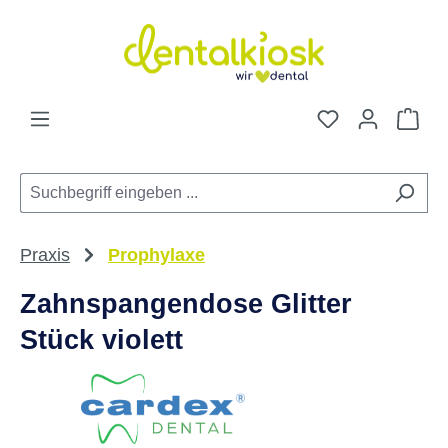
Zum Hauptinhalt springen
Du hast 0 Pro
War
Praxis
Prophylaxe
Zahnspangendose Glitter
Stück violett