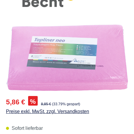
Abbildungen können vom Original abweichen.
Verkaufspreis:
%
5,86 €
Regulärer Preis:
8,85 €
(33.79% gespart)
Preise exkl. MwSt. zzgl. Versandkosten
Sofort lieferbar