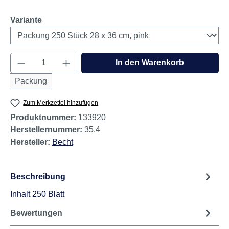
auswählen
Variante
Produkt Anzahl: Gib den gewünschten Wert e
In den Warenkorb
Packung
Zum Merkzettel hinzufügen
Produktnummer:
133920
Herstellernummer:
35.4
Hersteller:
Becht
Beschreibung
Inhalt 250 Blatt
Bewertungen