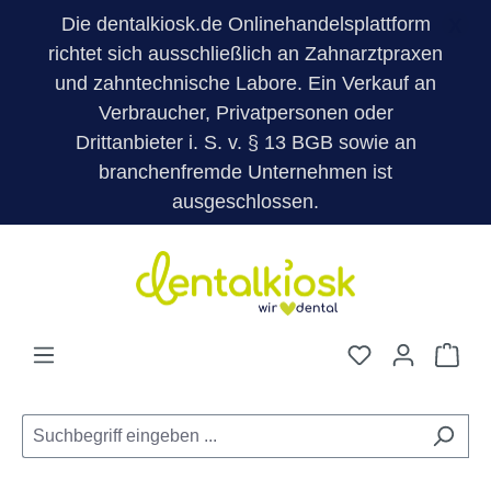
Die dentalkiosk.de Onlinehandelsplattform
X
richtet sich ausschließlich an Zahnarztpraxen
und zahntechnische Labore. Ein Verkauf an
Verbraucher, Privatpersonen oder
Drittanbieter i. S. v. § 13 BGB sowie an
branchenfremde Unternehmen ist
ausgeschlossen.
Zum Hauptinhalt springen
Du hast 0 Pro
War