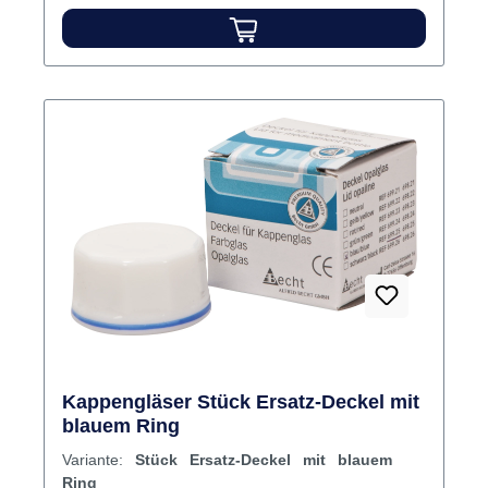
Bodendurchmesser, 42 mm hoch, ca. 3 ml
Fassungsvermögen.Mit farbiger Beringung an
der Schulter des Unterteiles und am unteren
Rand des DeckelsSattweiße
FarbeAutoklavierbar Inhalt Gläser sortiert
Kappengläser Stück Ersatz-Deckel mit
blauem Ring
Variante:
Stück Ersatz-Deckel mit blauem
Ring