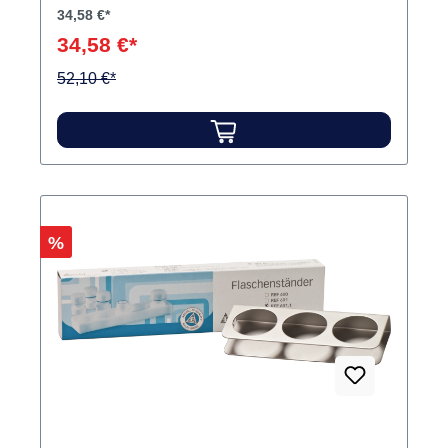
34,58 €*
34,58 €*
52,10 €*
Rabatt
%