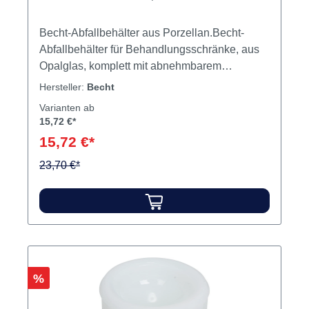
Becht-Abfallbehälter aus Porzellan.Becht-
Abfallbehälter für Behandlungsschränke, aus
Opalglas, komplett mit abnehmbarem
Sternlochdeckel. Becht-Abfallbehälter mit
Hersteller:
Becht
breitem Fuß für sicheren Stand, aus Opalglas,
Varianten ab
mit abnehmbarem Sternlochdeckel.
15,72 €*
Gebrauchte Wattetupfer und -pellets können
15,72 €*
leicht abgestreift werden. Inhalt Abfallbehälter
23,70 €*
Rabatt
%