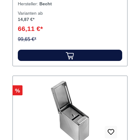
78/60 mm66 mm hoch
Hersteller:
Becht
Varianten ab
14,87 €*
66,11 €*
99,65 €*
Rabatt
%