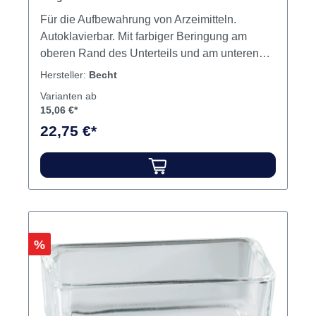
Für die Aufbewahrung von Arzeimitteln.
Autoklavierbar. Mit farbiger Beringung am
oberen Rand des Unterteils und am unteren
Rand des Deckels für die Aufbewahrung in
Hersteller:
Becht
Schubfächern. Unterschiedliche
Varianten ab
Farbmarkierungen schützen vor der
15,06 €*
Verwechslung des Inhalts. Der griffsichere
22,75 €*
Deckel schließt das Kappenglas luftdicht ab.
Die ausgewölbte Innenform ermöglicht die
vollständige Entnahme des Medikamentes. 32
mm Bodendurchmesser, 42 mm hoch, ca. 3 ml
Fassungsvermögen. Inhalt Ersatz-Deckel
Rabatt
%