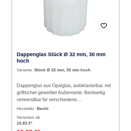
Dappenglas Stück Ø 32 mm, 30 mm
hoch
Variante:
Stück Ø 32 mm, 30 mm hoch
Dappenglas aus Opalglas, autoklavierbar, mit
griffsicher gewellter Außenseite. Beidseitig
verwendbar für verschiedene
Einsatzmöglichkeiten. Geeignet zum Anrühren
Hersteller:
Becht
von Zementen und Kunststoffen sowie zur
Varianten ab
rationellen und problemlosen Füllung der
10,83 €*
Amalgampistole, ca. 2-3 ml