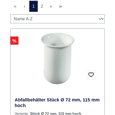
Seite
Seite
1
2
Rabatt
%
Abfallbehälter Stück Ø 72 mm, 115 mm
hoch
Variante:
Stück Ø 72 mm, 115 mm hoch