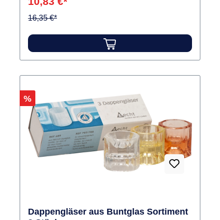
10,83 €*
Fassungsvermögen. Inhalt Dappenglas
16,35 €*
Rabatt
%
Dappengläser aus Buntglas Sortiment