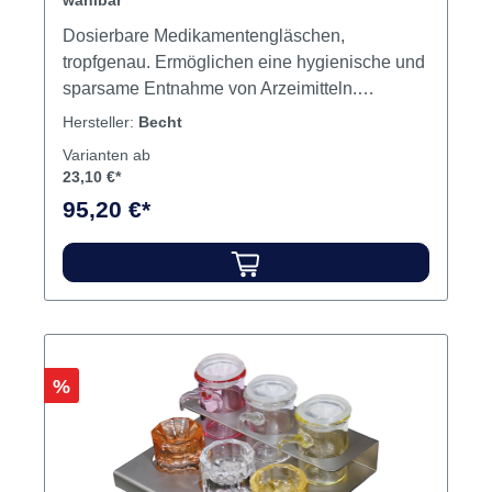
wählbar
Dosierbare Medikamentengläschen,
tropfgenau. Ermöglichen eine hygienische und
sparsame Entnahme von Arzeimitteln.
Unterschiedliche Einfärbung schützt vor
Hersteller:
Becht
Verwechslung der Arzeimittel. Eine
Varianten ab
Kontamination des Inhalts wird
23,10 €*
ausgeschlossen. Aus autoklavierbarem Glas.
95,20 €*
Inhalt Gläser
Rabatt
%