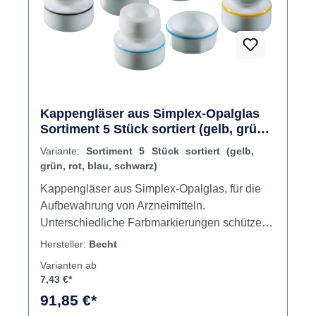
Kappengläser aus Simplex-Opalglas
Sortiment 5 Stück sortiert (gelb, grün,
rot, blau, schwarz)
Variante:
Sortiment 5 Stück sortiert (gelb,
grün, rot, blau, schwarz)
Kappengläser aus Simplex-Opalglas, für die
Aufbewahrung von Arzneimitteln.
Unterschiedliche Farbmarkierungen schützen
vor der Verwechslung des Inhaltes. Der
Hersteller:
Becht
griffsichere Deckel schließt das Kappenglas
Varianten ab
luftdicht ab. Die ausgewölbte Innenform
7,43 €*
ermöglicht die vollständige Entnahme des
91,85 €*
Medikamentes. Größe: 32 mm