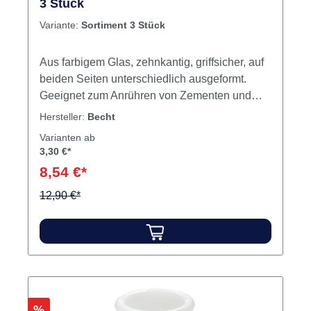
3 Stück
Variante:
Sortiment 3 Stück
Aus farbigem Glas, zehnkantig, griffsicher, auf
beiden Seiten unterschiedlich ausgeformt.
Geeignet zum Anrühren von Zementen und
Kunststoffen. Ø 32 mm , 30 mm hoch, ca. 2-3
Hersteller:
Becht
ml Fassungsvermögen. Nicht autoklavierbar.
Varianten ab
Inhalt Dappengläser (klargelbrosalin)
3,30 €*
8,54 €*
12,90 €*
Rabatt
%