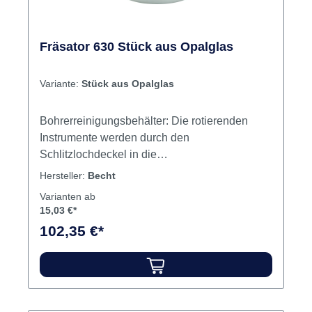
Fräsator 630 Stück aus Opalglas
Variante:
Stück aus Opalglas
Bohrerreinigungsbehälter: Die rotierenden
Instrumente werden durch den
Schlitzlochdeckel in die
Desinfektionsflüssigkeit gelegt. Zum Abtropfen
Hersteller:
Becht
der Flüssigkeit kann der Siebeinsatz
Varianten ab
hochgestellt werden. Tausendfach bewährt, ist
15,03 €*
der Fräsator zum festen Bestandteil
102,35 €*
zeitgemäßer Desinfektion geworden. Inhalt
Opalglas komplett mit
SchlitzlochdeckelSiebeinsatz für alle
rotierenden Instrumente sowie
Wurzelkanalinstrumente