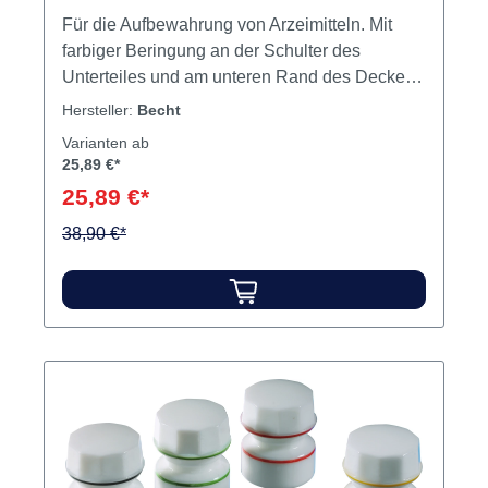
Für die Aufbewahrung von Arzeimitteln. Mit
farbiger Beringung an der Schulter des
Unterteiles und am unteren Rand des Deckels.
Unterschiedliche Farbmarkierungen schützen
Hersteller:
Becht
vor der Verwechslung des Inhalts. Der
Varianten ab
griffsichere Deckel schließt das Kappenglas
25,89 €*
luftdicht ab. Die ausgewölbte Innenform
25,89 €*
ermöglicht die vollständige Entnahme des
Medikamentes. 32 mm Bodendurchmesser, 42
38,90 €*
mm hoch, ca. 3 ml Fassungsvermögen.
Autoklavierbar. Inhalt Glas