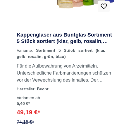
Kappengläser aus Buntglas Sortiment
5 Stück sortiert (klar, gelb, rosalin,
grün, blau)
Variante:
Sortiment 5 Stück sortiert (klar,
gelb, rosalin, grün, blau)
Für die Aufbewahrung von Arzeimitteln.
Unterschiedliche Farbmarkierungen schützen
vor der Verwechslung des Inhaltes. Der
griffsichere Deckel schließt das Kappenglas
Hersteller:
Becht
luftdicht ab. Die ausgewölbte Innenform
Varianten ab
ermöglicht die vollständige Entnahme des
5,40 €*
Medikamentes. 32 mm Bodendurchmesser, 42
49,19 €*
mm hoch, 3 ml Fassungsvermögen. Inhalt
Gläser (klargelbrosalingrünblau)
74,15 €*