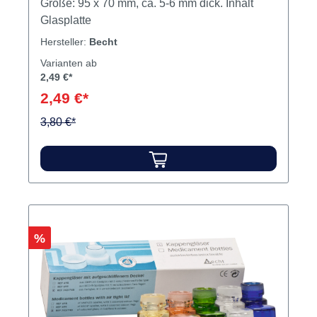
Größe: 95 x 70 mm, ca. 5-6 mm dick. Inhalt
Glasplatte
Hersteller:
Becht
Varianten ab
2,49 €*
2,49 €*
3,80 €*
Rabatt
%