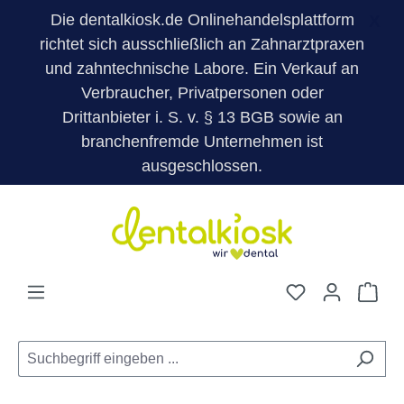
Die dentalkiosk.de Onlinehandelsplattform
X
richtet sich ausschließlich an Zahnarztpraxen
und zahntechnische Labore. Ein Verkauf an
Verbraucher, Privatpersonen oder
Drittanbieter i. S. v. § 13 BGB sowie an
branchenfremde Unternehmen ist
ausgeschlossen.
Zum Hauptinhalt springen
Du hast 0 Pro
War