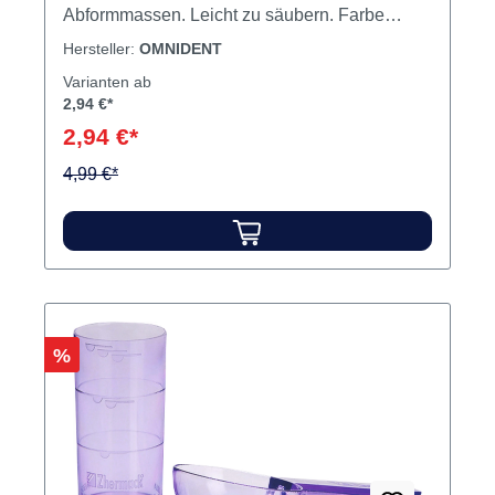
Abformmassen. Leicht zu säubern. Farbe
dunkelgrün. Inhalt Becher
Hersteller:
OMNIDENT
Varianten ab
2,94 €*
2,94 €*
4,99 €*
Rabatt
%