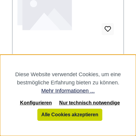
RUBBER MIXING BOWL Stück grün,
flexible
Diese Website verwendet Cookies, um eine
Variante:
Stück grün, flexible
bestmögliche Erfahrung bieten zu können.
Mehr Informationen ...
Anmischbecher für Alginate. Inhalt Becher
Konfigurieren
Nur technisch notwendige
Alle Cookies akzeptieren
Hersteller:
Dentsply Sirona
Varianten ab
6,79 €*