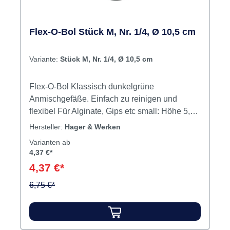
Flex-O-Bol Stück M, Nr. 1/4, Ø 10,5 cm
Variante:
Stück M, Nr. 1/4, Ø 10,5 cm
Flex-O-Bol Klassisch dunkelgrüne
Anmischgefäße. Einfach zu reinigen und
flexibel Für Alginate, Gips etc small: Höhe 5,5
cm medium: Höhe 7,5 cm large: Höhe 9 cm x-
Hersteller:
Hager & Werken
large: Höhe 11 cm Inhalt Flex-O-Bol
Varianten ab
4,37 €*
4,37 €*
6,75 €*