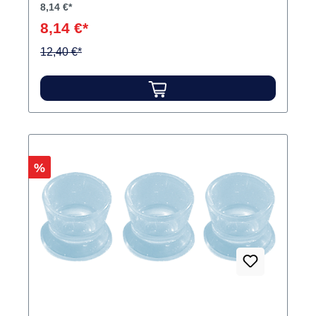
8,14 €*
8,14 €*
12,40 €*
Rabatt
%