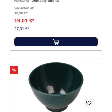
Hersteller:
Dentsply Sirona
Varianten ab
13,50 €*
19,01 €*
27,01 €*
Rabatt
%