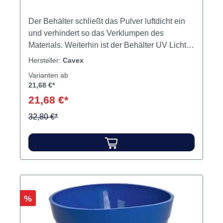
Der Behälter schließt das Pulver luftdicht ein
und verhindert so das Verklumpen des
Materials. Weiterhin ist der Behälter UV Licht
undurchlässig was bei Farbumschlag-
Hersteller:
Cavex
Alginaten wichtig ist. Durch das Abstreichen
Varianten ab
des Dosierlöffels am vorderen Behälterrand
21,68 €*
wird das Überdosieren des Alginatpulvers
21,68 €*
verhindert. Luftdicht und lichtundurchlässig Für
Sicherung der Alginatqualität
32,80 €*
Einhandbedienung Dosierlöffel mit extra
langem Griff für leichte Pulverentnahme
Dosierlöffel am vorderen Innenrand des
Containers abstreifen Halterung für den
Dosierlöffel an der Unterseite des Deckels
Maße: 15 x 15 x 18 cm Inhalt Container
Rabatt
%