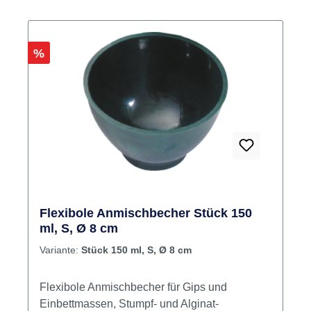
Rabatt
%
Flexibole Anmischbecher Stück 150
ml, S, Ø 8 cm
Variante:
Stück 150 ml, S, Ø 8 cm
Flexibole Anmischbecher für Gips und
Einbettmassen, Stumpf- und Alginat-