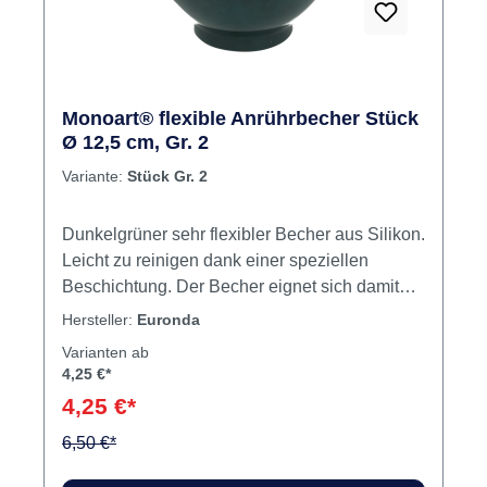
Monoart® flexible Anrührbecher Stück
Ø 12,5 cm, Gr. 2
Variante:
Stück Gr. 2
Dunkelgrüner sehr flexibler Becher aus Silikon.
Leicht zu reinigen dank einer speziellen
Beschichtung. Der Becher eignet sich damit
bestens zum Anrühren von Alginaten, Gipsen
Hersteller:
Euronda
oder auch Einbettmassen. Monoart
Varianten ab
Anrührbecher gibt es in vier Größen mit einem
4,25 €*
Durchmesser von 11 cm bis 15,5 cm. Inhalt
4,25 €*
Becher
6,50 €*