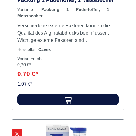
Packung 1 Puderlöffel, 1 Messbecher
Variante:
Packung 1 Puderlöffel, 1
Messbecher
Verschiedene externe Faktoren können die
Qualität des Alginatabdrucks beeinflussen.
Wichtige externe Faktoren sind
Wassertemperatur, Mischverhältnis,
Hersteller:
Cavex
Mischtechnik und Lagerbedingungen. Um
Varianten ab
immer wieder konsistente Ergebnisse zu
0,70 €*
erzielen ist es wichtig, die externen Faktoren
0,70 €*
so weit wie möglich zu optimieren und zu
standardisieren. Um das zu erleichtern, hat
1,07 €*
Cavex folgendes Alginat-Zubehör entwickelt.
Damit steht einem perfekten Abdruck nichts
mehr im Wege. Inhalt 1 Puderlöffel1
Messbecher
Rabatt
%