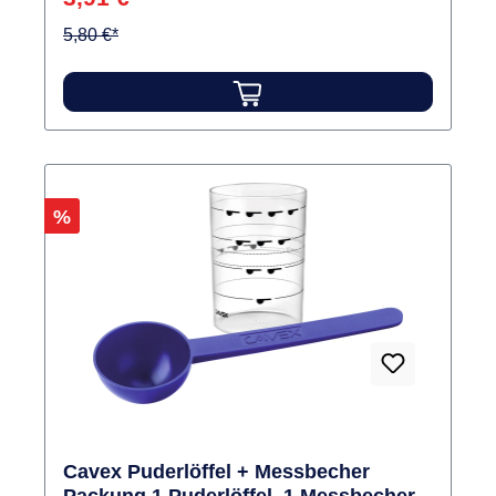
5,80 €*
Rabatt
%
Cavex Puderlöffel + Messbecher