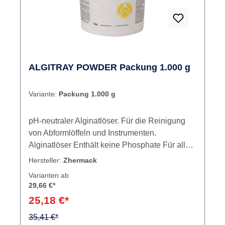
ALGITRAY POWDER Packung 1.000 g
Variante:
Packung 1.000 g
pH-neutraler Alginatlöser. Für die Reinigung
von Abformlöffeln und Instrumenten.
Alginatlöser Enthält keine Phosphate Für alle
Abformlöffel geeignet Hohe Ergiebigkeit
Hersteller:
Zhermack
Schnell wirksam (15 – 30 Min.) Inhalt
Varianten ab
Alginatlöser
29,66 €*
25,18 €*
35,41 €*