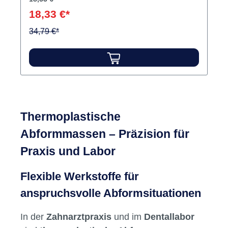
Variante:
Packung 15 Stangen grau
Thermoplastische Abformmasse.Grün = 50
°CRot = 55 °C Inhalt Stangen
Hersteller:
Kerr
Varianten ab
18,33 €*
18,33 €*
34,79 €*
Thermoplastische