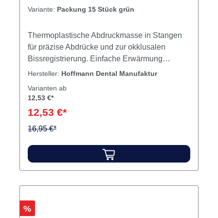
HOFFMANN´S ABDRUCKMASSE grün
Packung 15 Stück grün
Variante:
Packung 15 Stück grün
Thermoplastische Abdruckmasse in Stangen
für präzise Abdrücke und zur okklusalen
Bissregistrierung. Einfache Erwärmung
Ausgezeichnete Fließfähigkeit Gleichmäßige
Hersteller:
Hoffmann Dental Manufaktur
Verformbarkeit Bissregistrat gut
Varianten ab
repositionierbar, korrigierbar und fräsbar
12,53 €*
Schnelle Aushärtung im kalten Wasser
12,53 €*
Komposition aus Naturrohstoffen mit hohem