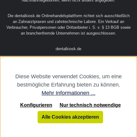
Über uns
Alle Preise exkl. gesetzl. Mehrwertsteuer zzgl.
Versandkosten
und ggf.
Nachnahmegebühren, wenn nicht anders angegeben.
Diese Website verwendet Cookies, um eine
Die dentalkiosk.de Onlinehandelsplattform richtet sich ausschließlich
bestmögliche Erfahrung bieten zu können.
an Zahnarztpraxen und zahntechnische Labore. Ein Verkauf an
Verbraucher, Privatpersonen oder Drittanbieter i. S. v. § 13 BGB sowie
Mehr Informationen ...
an branchenfremde Unternehmen ist ausgeschlossen.
Konfigurieren
Nur technisch notwendige
dentalkiosk.de
Alle Cookies akzeptieren