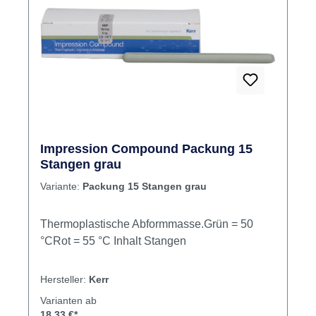
Reinheitsgrad in Arzneibuchqualität
16,95 €*
Physiologisch unbedenklich Kompostierbar
Inhalt Stangen
Rabatt
%
Impression Compound Packung 15
Stangen grau