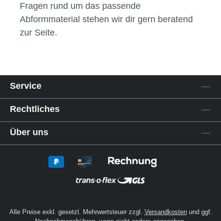
Marken und verschiedenen Gebindegrößen –
abgestimmt auf die Anforderungen in Praxis
und Labor.
Setze auf thermoplastische Abformmassen,
wenn du Wert auf Effizienz, Präzision und
Vielseitigkeit im
Dentalbedarf
legst. Bei
Fragen rund um das passende
Abformmaterial stehen wir dir gern beratend
zur Seite.
Service
Rechtliches