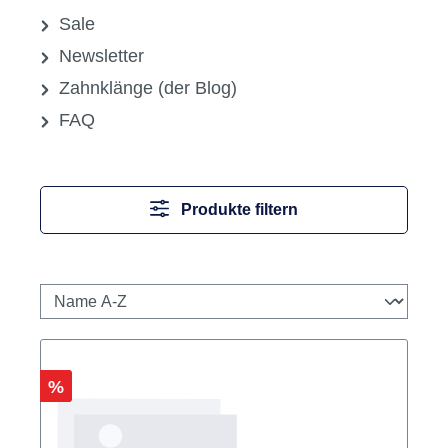
Medikamente, Pharmazeutika &
Sonstiges
Praxisgeräte
Praxisorganisation
Prophylaxe
Rotierende Instrumente
Labor
Sale
Newsletter
Zahnklänge (der Blog)
FAQ
Produkte filtern