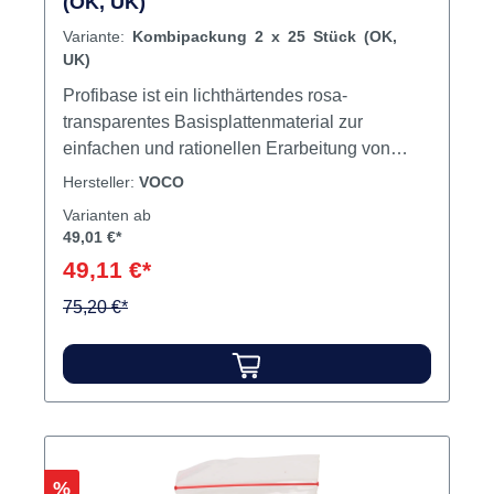
Profibase Kombipackung 2 x 25 Stück
(OK, UK)
Variante:
Kombipackung 2 x 25 Stück (OK,
UK)
Profibase ist ein lichthärtendes rosa-
transparentes Basisplattenmaterial zur
einfachen und rationellen Erarbeitung von
Wachsaufstellungen. Eine zahnfleischähnliche
Hersteller:
VOCO
Farbgebung steigert die Akzeptanz bei Patient
Varianten ab
und Zahnarzt. Die Basisplatten lassen sich
49,01 €*
einfach und zeitsparend mit der Hand formen.