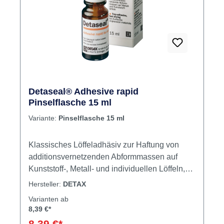
Rabatt
%
Detaseal® Adhesive rapid
Pinselflasche 15 ml
Variante:
Pinselflasche 15 ml