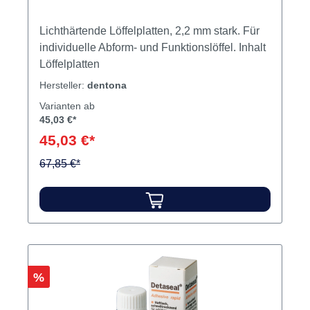
dentona® tray LC Packung 50 Stück
rosa
Variante:
Packung 50 Stück rosa
Lichthärtende Löffelplatten, 2,2 mm stark. Für
individuelle Abform- und Funktionslöffel. Inhalt
Löffelplatten
Hersteller:
dentona
Varianten ab
45,03 €*
45,03 €*
67,85 €*