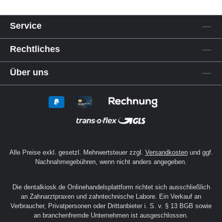
Entdecke jetzt das passende
Löffelmaterial
für deine Zahnarztpraxis oder dein
Dentallabor und profitiere von unserer
Auswahl an geprüften Qualitätsprodukten für
den professionellen
Dentalbedarf
.
Service
Rechtliches
Über uns