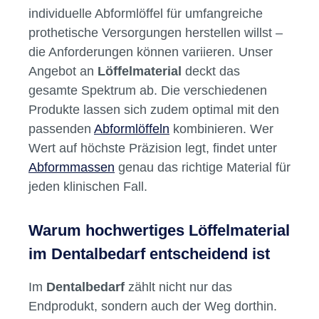
für eine gleichmäßige Wandstärke sowie eine
optimale Randgestaltung – entscheidend für
die Qualität der späteren Abformung.
Für jede Anwendung das passende
Material
Ob du Einzelzahnlöffel, Funktionslöffel oder
individuelle Abformlöffel für umfangreiche
prothetische Versorgungen herstellen willst –
die Anforderungen können variieren. Unser
Angebot an
Löffelmaterial
deckt das
gesamte Spektrum ab. Die verschiedenen
Produkte lassen sich zudem optimal mit den
passenden
Abformlöffeln
kombinieren. Wer
Wert auf höchste Präzision legt, findet unter
Abformmassen
genau das richtige Material für