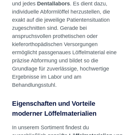
Löffelmaterial: Präzision und
Sicherheit für jede Abformung
Was ist Löffelmaterial und wofür
wird es eingesetzt?
Löffelmaterial
ist ein unverzichtbarer
Bestandteil im Alltag jeder
Zahnarztpraxis
und jedes
Dentallabors
. Es dient dazu,
individuelle Abformlöffel herzustellen, die
exakt auf die jeweilige Patientensituation
zugeschnitten sind. Gerade bei
anspruchsvollen prothetischen oder
kieferorthopädischen Versorgungen
ermöglicht passgenaues Löffelmaterial eine
präzise Abformung und bildet so die
Grundlage für zuverlässige, hochwertige