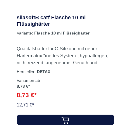
silasoft® catf Flasche 10 ml
Flüssighärter
Variante:
Flasche 10 ml Flüssighärter
Qualitätshärter für C-Silikone mit neuer
Härtermatrix "inertes System", hypoallergen,
nicht reizend, angenehmer Geruch und
Geschmack. Blau eingefärbt, zur exakten
Hersteller:
DETAX
Dosierung und Kontrolle des Mischvorganges.
Varianten ab
Inhalt 10 ml Flüssighärter
8,73 €*
8,73 €*
12,71 €*