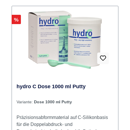
exakte Detailwiedergabe Inhalt Silikon
Rabatt
%
hydro C Dose 1000 ml Putty
Variante:
Dose 1000 ml Putty
Präzisionsabformmaterial auf C-Silikonbasis
für die Doppelabdruck- und