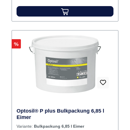
Rabatt
%
Optosil® P plus Bulkpackung 6,85 l
Eimer
Variante:
Bulkpackung 6,85 l Eimer