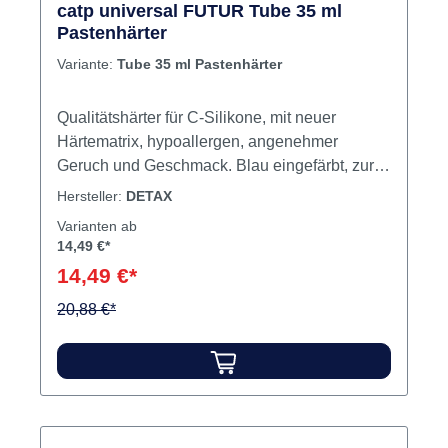
catp universal FUTUR Tube 35 ml
Pastenhärter
Variante:
Tube 35 ml Pastenhärter
Qualitätshärter für C-Silikone, mit neuer
Härtematrix, hypoallergen, angenehmer
Geruch und Geschmack. Blau eingefärbt, zur
exakten Dosierung und Kontrolle des
Hersteller:
DETAX
Mischvorganges. Inhalt Pastenhärter
Varianten ab
14,49 €*
14,49 €*
20,88 €*