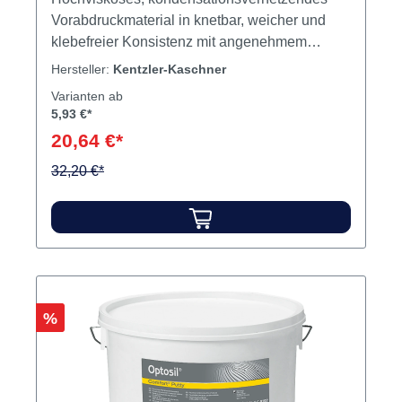
Vorabdruckmaterial in knetbar, weicher und
klebefreier Konsistenz mit angenehmem
Pfefferminzgeruch und hoher
Hersteller:
Kentzler-Kaschner
Abformgenauigkeit. Qualitätsabfrommasse für
Varianten ab
den Vorabdruck bei der Doppelmisch- und
5,93 €*
Korrekturabformtechnik mit hoher Shorehärte.
20,64 €*
Inhalt Silikon Produktvideos:
32,20 €*
Rabatt
%