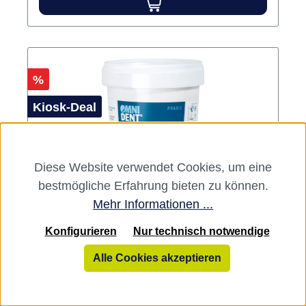
Rabatt
%
Kiosk-Deal
Diese Website verwendet Cookies, um eine
bestmögliche Erfahrung bieten zu können.
Mehr Informationen ...
Konfigurieren
Nur technisch notwendige
Silikon Knetmasse Dose 900 ml ohne
Härter hart, Shore 70, gelb
Alle Cookies akzeptieren
Variante:
Dose 900 ml ohne Härter hart,
Shore 70, gelb