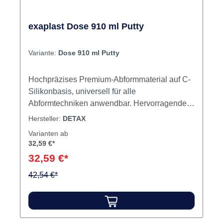
exaplast Dose 910 ml Putty
Variante:
Dose 910 ml Putty
Hochpräzises Premium-Abformmaterial auf C-
Silikonbasis, universell für alle
Abformtechniken anwendbar. Hervorragende
Lesbarkeit und Mischkontrolle durch klare
Hersteller:
DETAX
Kontrastfarben, patientenfreundliches
Varianten ab
"freshmint" - Aroma.extraplast putty - sehr hohe
32,59 €*
Konsistenz, knetbar, weichgeschmeidige
32,59 €*
Ausgangskonsistenz, ideale Endhärte,
hochelastisch, besonders
42,54 €*
dimensionsstabilextrasoft wash -
hervorragende Fließfähigkeit "easy flow",
niedrige Konsistenz, leichtfließend, hydrophil.
Hohes Rückstellvermögen, besonders reißfest,