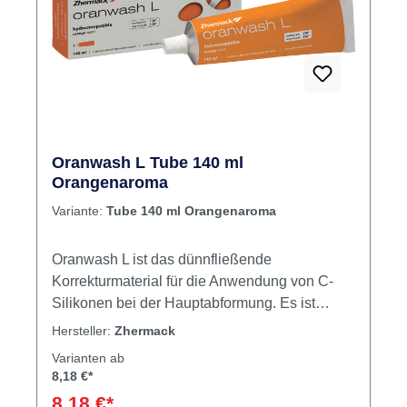
Oranwash L Tube 140 ml
Orangenaroma
Variante:
Tube 140 ml Orangenaroma
Oranwash L ist das dünnfließende
Korrekturmaterial für die Anwendung von C-
Silikonen bei der Hauptabformung. Es ist
hydrokompatibel und reißfest und besitzt
Hersteller:
Zhermack
zudem ein angenehmes Orangenaroma. C-
Varianten ab
Silikon für die Korrekturabformung
8,18 €*
Hydrokompatibel Biokompatibel
8,18 €*