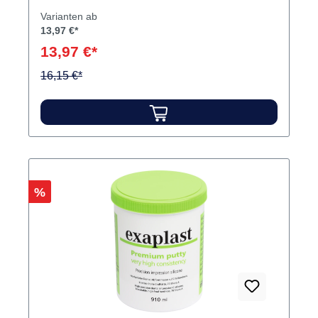
Varianten ab
13,97 €*
13,97 €*
16,15 €*
Rabatt
%