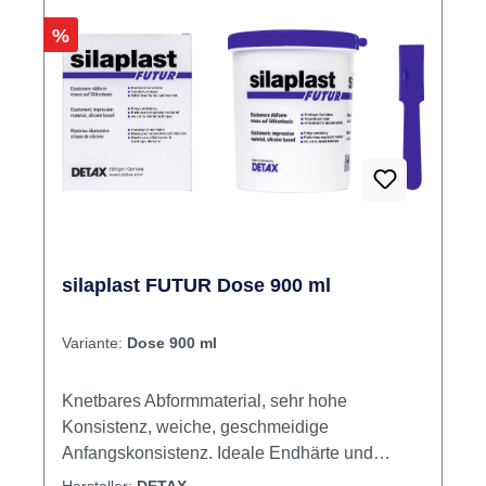
Rabatt
%
silaplast FUTUR Dose 900 ml
Variante:
Dose 900 ml
Knetbares Abformmaterial, sehr hohe
Konsistenz, weiche, geschmeidige
Anfangskonsistenz. Ideale Endhärte und
Elastizität. Vielseitig verwendbar, z. B.