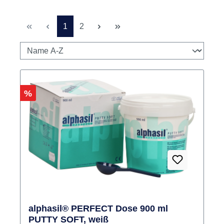
Seite
Seite
1
2
Rabatt
%
alphasil® PERFECT Dose 900 ml
PUTTY SOFT, weiß