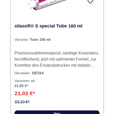
silasoft® S special Tube 160 ml
Variante:
Tube 160 ml
Präzisionsabformmaterial, niedrige Konsistenz
leichtfließend, jetzt mit optimierter Formel, zur
Korrektur des Ersatzabdruckes mit stabiler
Langzeitkonsistenz, bei Doppelabdruck- und
Hersteller:
DETAX
Mischtechnik. Optimales Fließvermögen aus
Varianten ab
der Spritze und beim Durchspateln. Standfest
21,02 €*
auf Abdruck und Präparation, hochelastisch,
21,02 €*
detailscharf und besonders reißfest. Farbe:
Base pink transparent, Katalysator blau. Inhalt
33,10 €*
Silikon