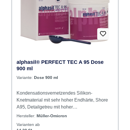
alphasil® PERFECT TEC A 95 Dose
900 ml
Variante:
Dose 900 ml
Kondensationsvernetzendes Silikon-
Knetmaterial mit sehr hoher End­härte, Shore
A95, Detailgetreu mit hoher
Dimensionsstabilität, klebefrei, einfach zu
Hersteller:
Müller-Omicron
verarbeiten, hitzebeständig, schnellabbindend.
Varianten ab
Z. B. geeig­net für Vorwälle bei Reparaturen