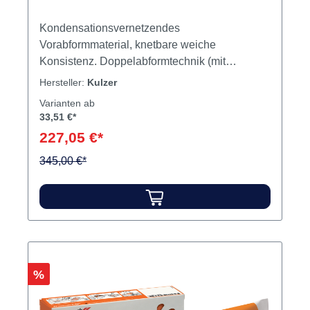
Kondensationsvernetzendes
Vorabformmaterial, knetbare weiche
Konsistenz. Doppelabformtechnik (mit
Xantopren L oder VL). Inhalt Silikon
Hersteller:
Kulzer
Varianten ab
33,51 €*
227,05 €*
345,00 €*
Rabatt
%