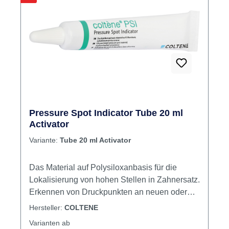
Pressure Spot Indicator Tube 20 ml
Activator
Variante:
Tube 20 ml Activator
Das Material auf Polysiloxanbasis für die
Lokalisierung von hohen Stellen in Zahnersatz.
Erkennen von Druckpunkten an neuen oder
bestehenden Teil- und Totalprothesen
Hersteller:
COLTENE
Feststellung der Notwendigkeit einer
Varianten ab
Unterfütterung Prüfung der exakten Passform