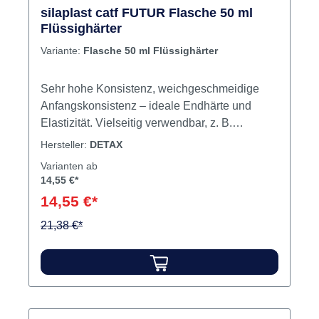
silaplast catf FUTUR Flasche 50 ml
Flüssighärter
Variante:
Flasche 50 ml Flüssighärter
Sehr hohe Konsistenz, weichgeschmeidige
Anfangskonsistenz – ideale Endhärte und
Elastizität. Vielseitig verwendbar, z. B.
Vorabformmasse für Korrekturabformung von
Hersteller:
DETAX
Präparationen. Überabdruck zur Fixierung von
Varianten ab
Kupferringabformungen. Inhalt 50 ml
14,55 €*
Flüssighärter
14,55 €*
21,38 €*