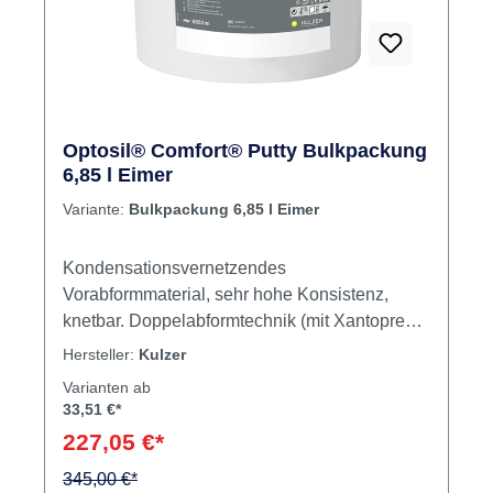
Optosil® Comfort® Putty Bulkpackung
6,85 l Eimer
Variante:
Bulkpackung 6,85 l Eimer
Kondensationsvernetzendes
Vorabformmaterial, sehr hohe Konsistenz,
knetbar. Doppelabformtechnik (mit Xantopren L
oder VL).Sandwichabformung (mit Xantopren
Hersteller:
Kulzer
L)Funktionsrandgestaltung Inhalt Silikon
Varianten ab
33,51 €*
227,05 €*
345,00 €*