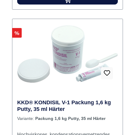
Inhalt 60 ml Pastenhärter
Rabatt
%
KKD® KONDISIL V-1 Packung 1,6 kg
Putty, 35 ml Härter
Variante:
Packung 1,6 kg Putty, 35 ml Härter
Hochviskoses, kondensationsvernetzendes