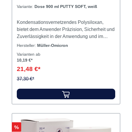
Variante:
Dose 900 ml PUTTY SOFT, weiß
Kondensationsvernetzendes Polysiloxan,
bietet dem Anwender Präzision, Sicherheit und
Zuverlässigkeit in der Anwendung und im
Ergebnis. Verarbeitungszeit bei allen
Hersteller:
Müller-Omicron
Materialien: 1 Min. 45 Sek. Mundverweildauer:
Varianten ab
4 Minuten. Farben: PUTTY SOFT: weiß,
10,19 €*
HEAVY: türkis, MEDIUM: blau, LIGHT:
21,48 €*
dunkelblau Inhalt Silikon
37,30 €*
Rabatt
%