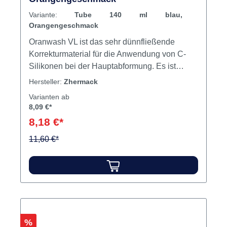
Variante:
Tube 140 ml blau,
Orangengeschmack
Oranwash VL ist das sehr dünnfließende
Korrekturmaterial für die Anwendung von C-
Silikonen bei der Hauptabformung. Es ist
hydrokompatibel und reißfest und besitzt
Hersteller:
Zhermack
zudem ein angenehmes Orangenaroma. C-
Varianten ab
Silikon für die Korrekturabformung
8,09 €*
Hydrokompatibel Biokompatibel
8,18 €*
Orangenaroma Shore-Härte: 30 A Hohe
Reißfestigkeit Gluten- und laktosefrei Inhalt
11,60 €*
Silikon
Rabatt
%