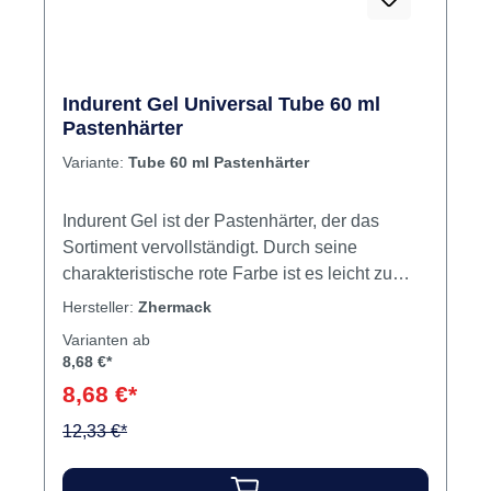
Indurent Gel Universal Tube 60 ml
Pastenhärter
Variante:
Tube 60 ml Pastenhärter
Indurent Gel ist der Pastenhärter, der das
Sortiment vervollständigt. Durch seine
charakteristische rote Farbe ist es leicht zu
erkennen, ob die Mischung homogen ist. Bitte
Hersteller:
Zhermack
beachten Sie, dass Indurent Gel Universal für
Varianten ab
die Nutzung mit dem Zetaplus Sytem
8,68 €*
vorgesehen ist. Bei Nutzung mit anderen
8,68 €*
Produkten kann es zu deutlichen
Qualitätsverlusten während der Handhabung
12,33 €*
und dem Ergebnis kommen. Pastenhärter für
Zetaplus System Beste Einsatzvielseitigkeit