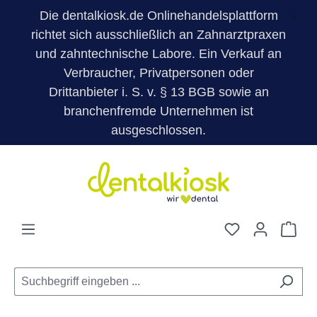
Die dentalkiosk.de Onlinehandelsplattform
X
richtet sich ausschließlich an Zahnarztpraxen
und zahntechnische Labore. Ein Verkauf an
Verbraucher, Privatpersonen oder
Drittanbieter i. S. v. § 13 BGB sowie an
branchenfremde Unternehmen ist
ausgeschlossen.
Zum Hauptinhalt springen
Du hast 0 Pro
War