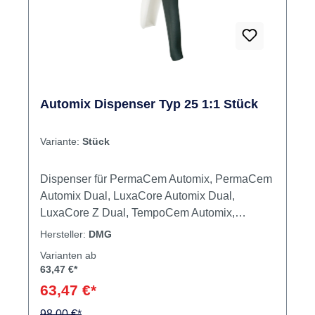
Automix Dispenser Typ 25 1:1 Stück
Variante:
Stück
Dispenser für PermaCem Automix, PermaCem
Automix Dual, LuxaCore Automix Dual,
LuxaCore Z Dual, TempoCem Automix,
TempoCemNE Automix, Honigum Pro Light
Hersteller:
DMG
und Silagum-Comfort. Inhalt Automix-
Varianten ab
Dispenser
63,47 €*
63,47 €*
98,00 €*