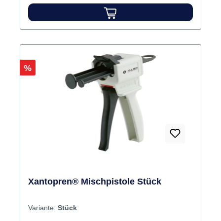
Rabatt
%
Xantopren® Mischpistole Stück
Variante:
Stück