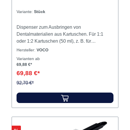
Variante:
Stück
Dispenser zum Ausbringen von
Dentalmaterialien aus Kartuschen. Für 1:1
oder 1:2 Kartuschen (50 ml), z. B. für
Registrado Clear, Registrado X-tra, Ufi Gel SC,
Hersteller:
VOCO
Ufi Gel hard C, Structur 3, u.a. Inhalt Dispenser
Varianten ab
69,88 €*
69,88 €*
92,70 €*