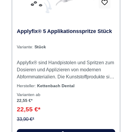
Applyfix® 5 Applikationsspritze Stück
Variante:
Stück
Applyfix® sind Handpistolen und Spritzen zum
Dosieren und Applizieren von modernen
Abformmaterialien. Die Kunststoffprodukte sind
leicht desinfizierbar für höchste hygienische
Hersteller:
Kettenbach Dental
Ansprüche, ergonomisch geformt, kompakt und
Varianten ab
somit leicht und effektiv anzuwenden. Die
22,55 €*
Applyfix® 5 ist eine Applikationsspritze aus
22,55 €*
Kunststoff für alle spritzbaren
Abformmaterialien. Geeignet
33,90 €*
für:Identium®Panasil® Inhalt