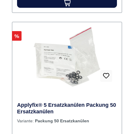
Applikationsspritze
Rabatt
%
Applyfix® 5 Ersatzkanülen Packung 50
Ersatzkanülen
Variante:
Packung 50 Ersatzkanülen