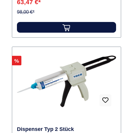
63,47 €*
98,00 €*
Rabatt
%
Dispenser Typ 2 Stück