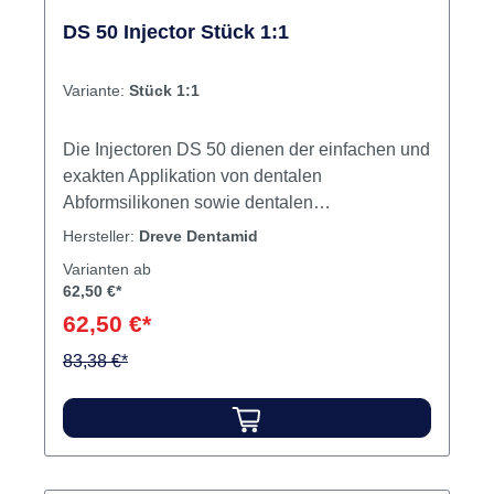
DS 50 Injector Stück 1:1
Variante:
Stück 1:1
Die Injectoren DS 50 dienen der einfachen und
exakten Applikation von dentalen
Abformsilikonen sowie dentalen
Bißregistraten. Inhalt Dispenser Produktvideos:
Hersteller:
Dreve Dentamid
Varianten ab
62,50 €*
62,50 €*
83,38 €*