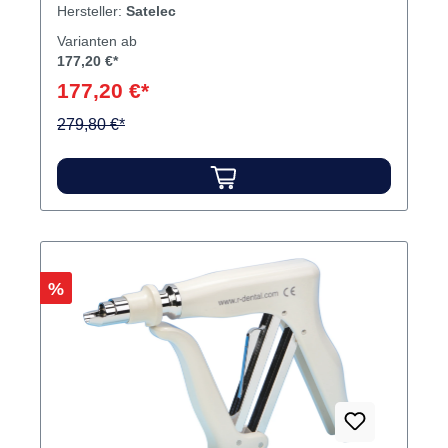
Hersteller:
Satelec
Varianten ab
177,20 €*
177,20 €*
279,80 €*
Rabatt
%