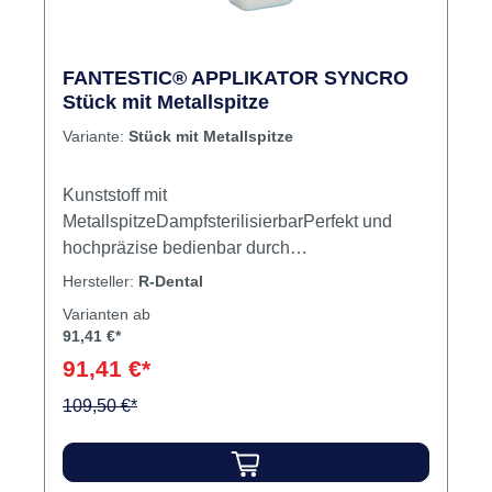
FANTESTIC® APPLIKATOR SYNCRO
Stück mit Metallspitze
Variante:
Stück mit Metallspitze
Kunststoff mit
MetallspitzeDampfsterilisierbarPerfekt und
hochpräzise bedienbar durch
Synchrongetriebe mit StopperPassend für
Hersteller:
R-Dental
handelsübliche Composit-Tips Inhalt
Varianten ab
Applikator mit Metallspitze
91,41 €*
91,41 €*
109,50 €*