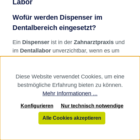
Labor
Wofür werden Dispenser im
Dentalbereich eingesetzt?
Ein
Dispenser
ist in der
Zahnarztpraxis
und
im
Dentallabor
unverzichtbar, wenn es um
die exakte Dosierung und sichere Applikation
von
Abformmaterialien
geht. Speziell bei der
Herstellung von Abdrücken muss jedes Detail
Diese Website verwendet Cookies, um eine
stimmen – von der Materialmenge bis zur
bestmögliche Erfahrung bieten zu können.
Verarbeitungszeit. Dispenser sorgen für eine
Mehr Informationen ...
gleichmäßige Materialabgabe, reduzieren
Konfigurieren
Nur technisch notwendige
Materialverschwendung und unterstützen
effizientes Arbeiten. Sie erleichtern nicht nur
Alle Cookies akzeptieren
den Workflow, sondern erhöhen auch die
Qualität der Abformungen und damit das