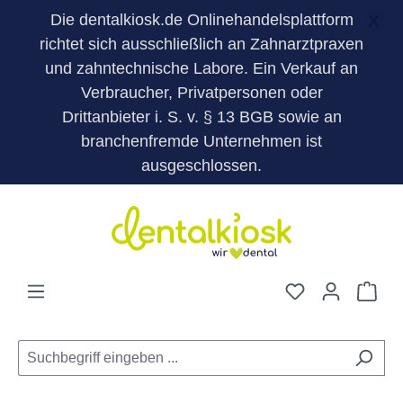
Die dentalkiosk.de Onlinehandelsplattform
X
richtet sich ausschließlich an Zahnarztpraxen
und zahntechnische Labore. Ein Verkauf an
Verbraucher, Privatpersonen oder
Drittanbieter i. S. v. § 13 BGB sowie an
branchenfremde Unternehmen ist
ausgeschlossen.
Zum Hauptinhalt springen
Du hast 0 Pro
War