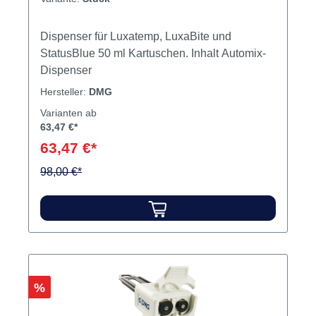
Dispenser für Luxatemp, LuxaBite und
StatusBlue 50 ml Kartuschen. Inhalt Automix-
Dispenser
Hersteller:
DMG
Varianten ab
63,47 €*
63,47 €*
98,00 €*
Rabatt
%