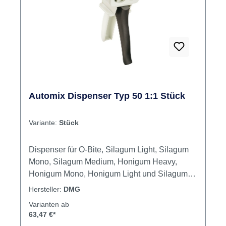
Automix Dispenser Typ 50 1:1 Stück
Variante:
Stück
Dispenser für O-Bite, Silagum Light, Silagum
Mono, Silagum Medium, Honigum Heavy,
Honigum Mono, Honigum Light und Silagum
Comfort je in der 50 ml Kartusche. Inhalt
Hersteller:
DMG
Automix-Dispenser
Varianten ab
63,47 €*