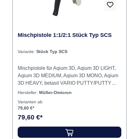
Mischpistole 1:1/2:1 Stück Typ SCS
Variante:
Stück Typ SCS
Mischpistole für Aqium 3D, Aqium 3D LIGHT,
Aqium 3D MEDIUM, Aqium 3D MONO, Aqium
3D HEAVY, betasil VARIO PUTTY/PUTTY
SOFT, betasil VARIO IMPLANT, betasil VARIO
Hersteller:
Müller-Omicron
LIGHT/LIGHT FAST, betasil VARIO MEDIUM.
Varianten ab
Verwendbar nur für die 50 ml Kartuschen.
79,60 €*
Inhalt Mischpistole
79,60 €*