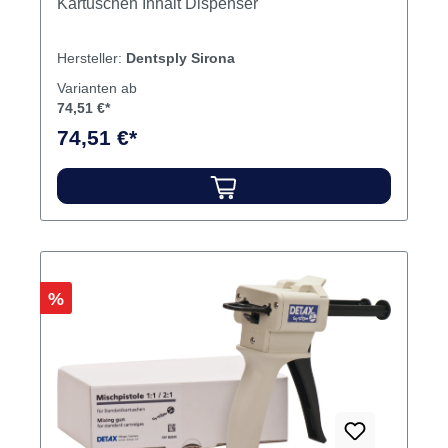
Kartuschen Inhalt Dispenser
Hersteller:
Dentsply Sirona
Varianten ab
74,51 €*
74,51 €*
Rabatt
%