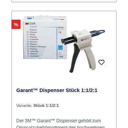
Rabatt
%
Garant™ Dispenser Stück 1:1/2:1
Variante:
Stück 1:1/2:1
Der 3M™ Garant™ Dispenser gehört zum
Originalzubehörsortiment des hochwertigen