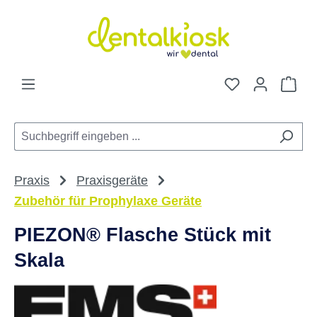
Zum Hauptinhalt springen
Du hast 0 Pro
War
Praxis
Praxisgeräte
Zubehör für Prophylaxe Geräte
PIEZON® Flasche Stück mit
Skala