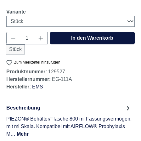
auswählen
Variante
Produkt Anzahl: Gib den gewünschten Wert e
In den Warenkorb
Stück
Zum Merkzettel hinzufügen
Produktnummer:
129527
Herstellernummer:
EG-111A
Hersteller:
EMS
Beschreibung
PIEZON® Behälter/Flasche 800 ml Fassungsvermögen,
mit ml Skala. Kompatibel mit AIRFLOW® Prophylaxis
M…
Mehr