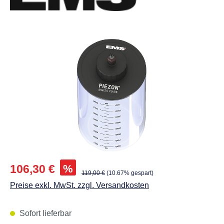
Abbildungen können vom Original abweichen.
Verkaufspreis:
%
106,30 €
Regulärer Preis:
119,00 €
(10.67% gespart)
Preise exkl. MwSt. zzgl. Versandkosten
Sofort lieferbar