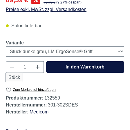
69,59 €
Regulärer Preis:
76,70 €
(9.27% gespart)
Preise exkl. MwSt. zzgl. Versandkosten
Sofort lieferbar
auswählen
Variante
Produkt Anzahl: Gib den gewünschten Wert e
In den Warenkorb
Stück
Zum Merkzettel hinzufügen
Produktnummer:
132559
Herstellernummer:
301-302SDES
Hersteller:
Medicom