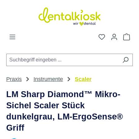
Zum Hauptinhalt springen
Du hast 0 Pro
War
Praxis
Instrumente
Scaler
LM Sharp Diamond™ Mikro-
Sichel Scaler Stück
dunkelgrau, LM-ErgoSense®
Griff