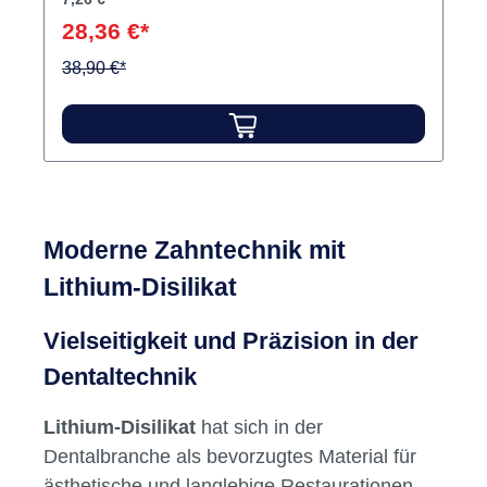
brennstabil, lässt sich sehr gut modellieren und
28,36 €*
beschleifen, sowie hervorragend polieren. Wie
alle VITA VM®-Massen zeichnet sich auch
38,90 €*
VITA VM® 15 durch ein schmelzähnliches
Lichtbrechungs- und Reflexionsverhalten aus.
Inhalt: 250 ml VM opaque Fluid
Moderne Zahntechnik mit
Lithium-Disilikat
Vielseitigkeit und Präzision in der
Dentaltechnik
Lithium-Disilikat
hat sich in der
Dentalbranche als bevorzugtes Material für
ästhetische und langlebige Restaurationen