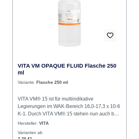
VITA VM OPAQUE FLUID Flasche 250
ml
Variante:
Flasche 250 ml
VITA VM® 15 ist für multiindikative
Legierungen im WAK-Bereich 16,0-17,3 x 10-6
K-1. Durch VITA VM® 15 stehen nun auch bei
der Verblendung von hochexpandierenden
Hersteller:
VITA
Legierungen alle Vorteile des VITA VM®
Varianten ab
Konzeptes zur Verfügung. Sie ist äußerst
7,26 €*