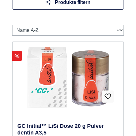
Produkte filtern
Rabatt
%
GC Initial™ LiSi Dose 20 g Pulver
dentin A3,5