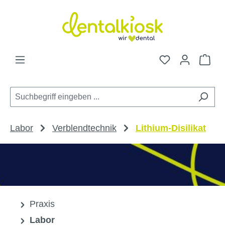
Zum Hauptinhalt springen
Du hast 0 Pro
War
Labor
Verblendtechnik
Lithium-Disilikat
Praxis
Labor