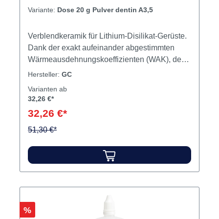
Variante:
Dose 20 g Pulver dentin A3,5
Verblendkeramik für Lithium-Disilikat-Gerüste.
Dank der exakt aufeinander abgestimmten
Wärmeausdehnungskoeffizienten (WAK), der
niedrigen Brenntemperatur und der höchsten
Hersteller:
GC
Stabilität bei mehreren Brennvorgängen
Varianten ab
garantiert GC Initial™ LiSi Ihnen eine sichere
32,26 €*
und berechenbare Verblendung von Lithium-
32,26 €*
Disilikat-Gerüsten nach dem bewährten
Initial™ Keramik-Konzept. Inhalt 20 g Pulver
51,30 €*
Produktvideos:
Rabatt
%