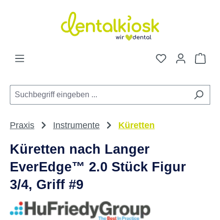
Zum Hauptinhalt springen
Du hast 0 Pro
War
Praxis
Instrumente
Küretten
Küretten nach Langer
EverEdge™ 2.0 Stück Figur
3/4, Griff #9