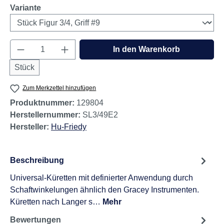
auswählen
Variante
Produkt Anzahl: Gib den gewünschten Wert e
In den Warenkorb
Stück
Zum Merkzettel hinzufügen
Produktnummer:
129804
Herstellernummer:
SL3/49E2
Hersteller:
Hu-Friedy
Beschreibung
Universal-Küretten mit definierter Anwendung durch
Schaftwinkelungen ähnlich den Gracey Instrumenten.
Küretten nach Langer s…
Mehr
Bewertungen