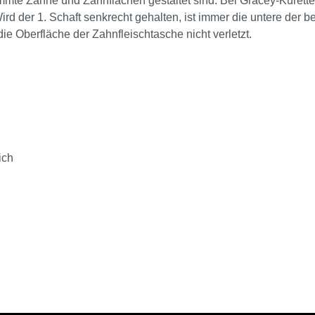
immte Zähne und Zahnflächen gestaltet sind. Bei Gracey-Küretten
 Wird der 1. Schaft senkrecht gehalten, ist immer die untere der 
ie Oberfläche der Zahnfleischtasche nicht verletzt.
ich