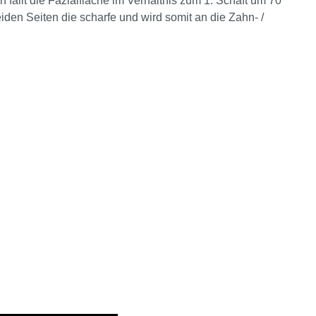
 fällt die Fazialfläche im Verhältnis zum 1. Schaft um 70°
beiden Seiten die scharfe und wird somit an die Zahn- /