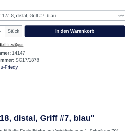
wählen
Anzahl: Gib den gewünschten Wert ein oder
Stück
In den Warenkorb
tel hinzufügen
mmer:
14147
nummer:
SG17/1878
u-Friedy
 distal, Griff #7, blau"