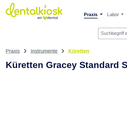
m Hauptinhalt springen
Zur Suche springen
Zur Hauptnavigation springen
Praxis
Labor
Praxis
Instrumente
Küretten
Küretten Gracey Standard Stü