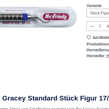
aus
Variante
Produkt 
Zum Merkzet
Produktnu
Hersteller
Hersteller:
H
Gracey Standard Stück Figur 17/18,