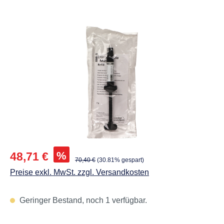
Abbildungen können vom Original abweichen.
Verkaufspreis:
%
48,71 €
Regulärer Preis:
70,40 €
(30.81% gespart)
Preise exkl. MwSt. zzgl. Versandkosten
Geringer Bestand, noch 1 verfügbar.