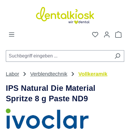
Zum Hauptinhalt springen
Du hast 0 Pro
War
Labor
Verblendtechnik
Vollkeramik
IPS Natural Die Material
Spritze 8 g Paste ND9