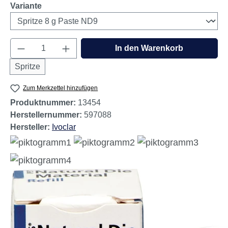
auswählen
Variante
Produkt Anzahl: Gib den gewünschten Wert e
In den Warenkorb
Spritze
Zum Merkzettel hinzufügen
Produktnummer:
13454
Herstellernummer:
597088
Hersteller:
Ivoclar