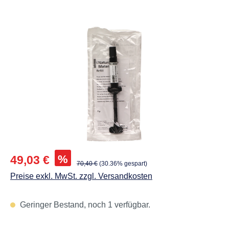
Abbildungen können vom Original abweichen.
Verkaufspreis:
%
49,03 €
Regulärer Preis:
70,40 €
(30.36% gespart)
Preise exkl. MwSt. zzgl. Versandkosten
Geringer Bestand, noch 1 verfügbar.