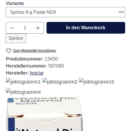
auswählen
Variante
Produkt Anzahl: Gib den gewünschten Wert e
In den Warenkorb
Spritze
Zum Merkzettel hinzufügen
Produktnummer:
13450
Herstellernummer:
597085
Hersteller:
Ivoclar