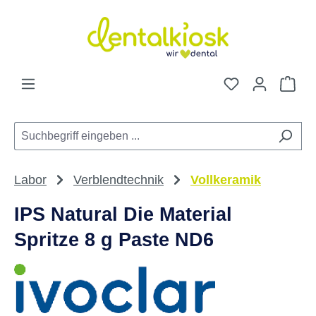
Zum Hauptinhalt springen
Du hast 0 Pro
War
Labor
Verblendtechnik
Vollkeramik
IPS Natural Die Material
Spritze 8 g Paste ND6