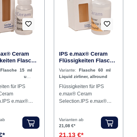
Rabatt
%
max® Ceram
IPS e.max® Ceram
keiten Flasche
Flüssigkeiten Flasche
lasur- und
60 ml Liquid zirliner,
:
Flasche 15 ml
Variante:
Flasche 60 ml
enliquid
allround
ur- und
Liquid zirliner, allround
e
liquid longlife
iten für IPS
Flüssigkeiten für IPS
Ceram
e.max® Ceram
n.IPS e.max®
Selection.IPS e.max®
laze IPS e.max®
Ceram Glaze IPS e.max®