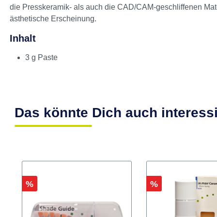
Produktinformationen "IPS e.m
Die hochästhetische Nano-Fluor-Apatit-Glaskeramik
IPS e.
die Presskeramik- als auch die CAD/CAM-geschliffenen Mate
ästhetische Erscheinung.
Inhalt
3 g Paste
Das könnte Dich auch interess