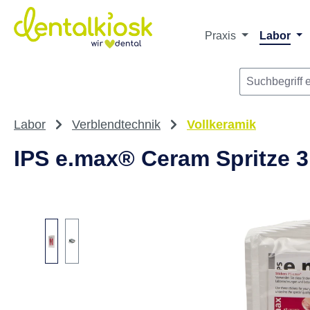
Die dentalkiosk.de Onlinehandelsplattform r
Privatpersonen oder Dritta
m Hauptinhalt springen
Zur Suche springen
Zur Hauptnavigation springen
Praxis
Labor
Labor
Verblendtechnik
Vollkeramik
IPS e.max® Ceram Spritze 3