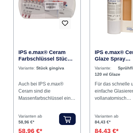
Rabatt
Rabatt
%
%
IPS e.max® Ceram
IPS e.max® Ce
Farbschlüssel Stück
Glaze Spray
gingiva
Sprühflasche 1
Variante:
Stück gingiva
Variante:
Sprühf
Glaze
120 ml Glaze
Auch bei IPS e.max®
Für das schnelle 
Ceram sind die
einfache Glasiere
Massenfarbschlüssel ein
vollanatomisch
selbstverständlicher Teil
gepressten/geschl