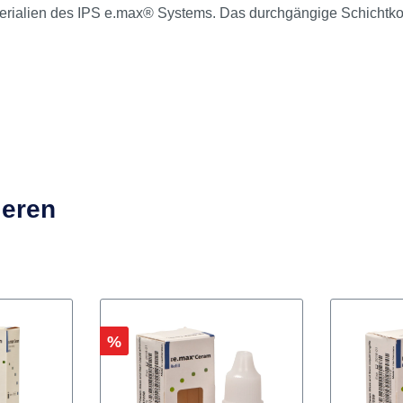
ax® Ceram Spritze 3 g Paste shad
max® Ceram
eignet sich aufgrund optimierter Kombination von 
rialien des IPS e.max® Systems. Das durchgängige Schichtkonz
ieren