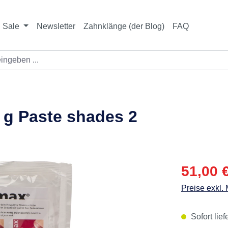
ichtet sich ausschließlich an Zahnarztpraxen und zahnte
nbieter i. S. v. § 13 BGB sowie an branchenfremde Unte
Sale
Newsletter
Zahnklänge (der Blog)
FAQ
 g Paste shades 2
Verkaufspre
51,00 
Preise exkl.