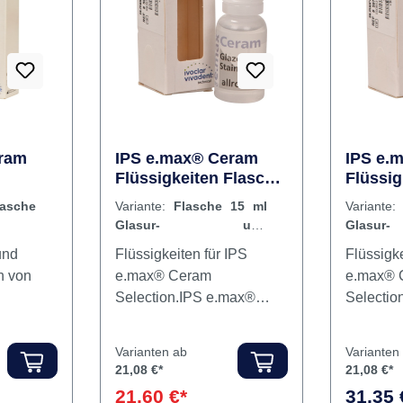
Rabatt
%
ram
IPS e.max® Ceram
IPS e.
Flüssigkeiten Flasche
Flüssig
20 ml
15 ml Glasur- und
15 ml G
lasche
Variante:
Flasche 15 ml
Variante
Malfarbenliquid
Malfarb
Glasur- und
Glas
allround
longlif
Malfarbenliquid allround
Malfarben
und
Flüssigkeiten für IPS
Flüssigke
n von
e.max® Ceram
e.max® 
Selection.IPS e.max®
Selectio
iffenen
Ceram Glaze IPS e.max®
Ceram G