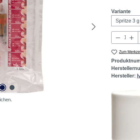
Sofort lief
aus
Variante
Produkt 
Zum Merkzet
Produktnu
Hersteller
Hersteller:
I
ichen.