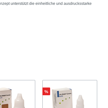
es 2"
tiefer Brenntemperatur und WAK zur Verblendung sowohl für
ept unterstützt die einheitliche und ausdrucksstarke