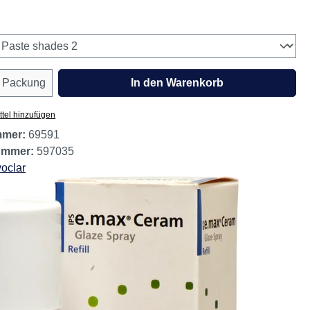
erbar
wählen
Anzahl: Gib den gewünschten Wert ein oder
Packung
In den Warenkorb
tel hinzufügen
mmer:
69591
nummer:
597035
voclar