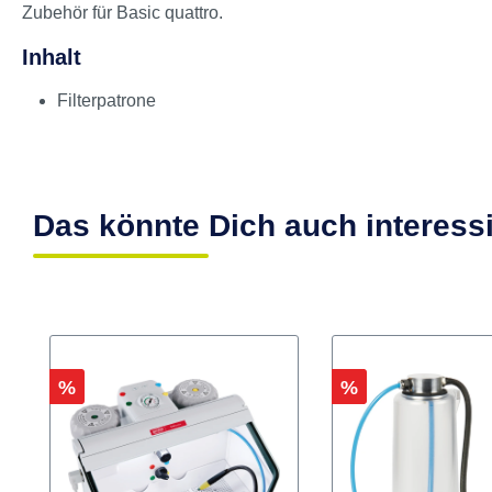
Produktinformationen "Filterpat
Zubehör für Basic quattro.
Inhalt
Filterpatrone
Das könnte Dich auch interess
Rabatt
Rabatt
%
%