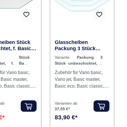
heiben Stück
Glasscheiben
htet, f. Basic
Packung 3 Stück
, Basic quattro
unbeschichtet, f.
ante:
Stück
Variante:
Packung 3
ic master
Basic quattro, Basic
htet, f. Basic
Stück unbeschichtet, f.
quattro IS, Basic
 Basic quattro
Basic quattro, Basic
ür Vario basic,
Zubehör für Vario basic,
master
 master
quattro IS, Basic master
, Basic master,
Vario jet, Basic master,
, Basic classic,
Basic eco, Basic classic,
ttro, Basic
Basic quattro, Basic
S. Inhalt
quattro IS. Inhalt 3
 ab
Varianten ab
eibe
Glasscheiben