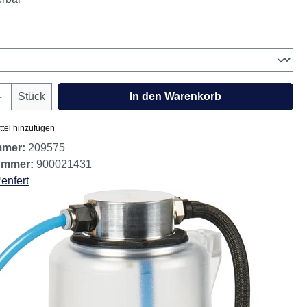
 MwSt. zzgl. Versandkosten
erbar
wählen
Anzahl: Gib den gewünschten Wert ein oder
Stück
In den Warenkorb
tel hinzufügen
mmer:
209575
nummer:
900021431
enfert