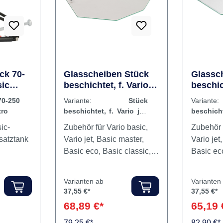
ck 70-
Glasscheiben Stück
Glassc
sic
beschichtet, f. Vario
beschic
jet, Basic quattro,
quattro
0-250
Variante:
Stück
Vari
Basic quattro IS
IS, Bas
tro
beschichtet, f. Vario jet,
beschic
Basic quattro, Basic
quattro,
ic-
Zubehör für Vario basic,
Zubehör f
quattro IS
IS, Basic
. Inhalt Zusatztank
Vario jet, Basic master,
Vario jet
Basic eco, Basic classic,
Basic eco
Basic quattro, Basic
Basic qua
quattro IS. Inhalt
quattro I
Varianten ab
Varianten
Glasscheibe
Glassch