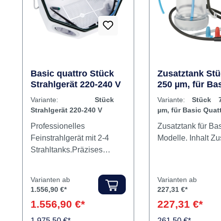
Basic quattro Stück
Zusatztank Stü
Strahlgerät 220-240 V
250 µm, für Ba
Quattro
Variante:
Stück
Variante:
Stück 7
Strahlgerät 220-240 V
µm, für Basic Quat
Professionelles
Zusatztank für Bas
Feinstrahlgerät mit 2-4
Modelle
Strahltanks.Präzises
Arbeiten bei bester
Kosteneffizienz mit der
Varianten ab
Varianten ab
speziellen Renfert-