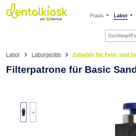
Die dentalkiosk.de Onlinehandelsplattform r
Privatpersonen oder Dritta
m Hauptinhalt springen
Zur Suche springen
Zur Hauptnavigation springen
Praxis
Labor
Labor
Laborgeräte
Zubehör für Fein- und D
Filterpatrone für Basic San