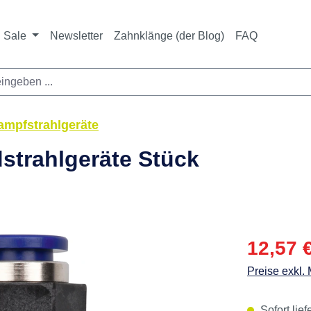
ichtet sich ausschließlich an Zahnarztpraxen und zahnte
nbieter i. S. v. § 13 BGB sowie an branchenfremde Unte
Sale
Newsletter
Zahnklänge (der Blog)
FAQ
ampfstrahlgeräte
dstrahlgeräte Stück
Verkaufspre
12,57 