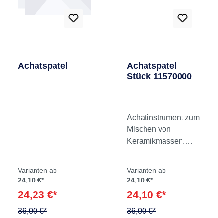
Achatspatel
Achatspatel
Stück 11570000
Achatinstrument zum
Mischen von
Keramikmassen.
Keine
Verunreinigung der
Varianten ab
Varianten ab
Keramik durch
24,10 €*
24,10 €*
Metallbetrieb von
24,23 €*
24,10 €*
Instrumenten.
36,00 €*
Einsatz von beiden
36,00 €*