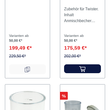
Zubehör für Twister.
Inhalt
Anmischbecher
inklusive Rührwerk
Varianten ab
Varianten ab
50,00 €*
50,00 €*
199,49 €*
175,59 €*
229,50 €*
202,00 €*
Rabatt
%