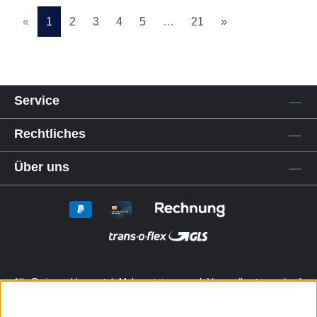
«
1
2
3
4
5
…
21
»
Service
Rechtliches
Über uns
Alle Preise exkl. gesetzl. Mehrwertsteuer zzgl.
Versandkosten
und ggf.
Nachnahmegebühren, wenn nicht anders angegeben.