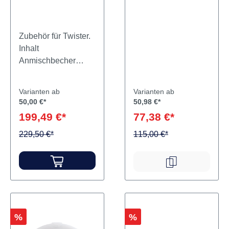
inklusive
Rührwerk
Zubehör für Twister.
Inhalt
Anmischbecher
inklusive Rührwerk
Varianten ab
Varianten ab
50,00 €*
50,98 €*
199,49 €*
77,38 €*
229,50 €*
115,00 €*
Rabatt
Rabatt
%
%