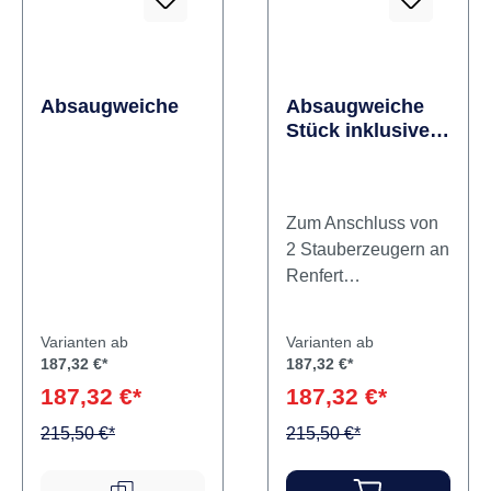
Absaugmaul
Absaugweiche
Absaugweiche
Stück inklusive 4
Muffen, ohne
Schlauch
Zum Anschluss von
2 Stauberzeugern an
Renfert
Absauganlagen.Vort
eileDurch
Varianten ab
Varianten ab
Wahlschalter
187,32 €*
187,32 €*
individuell
187,32 €*
187,32 €*
umschaltbar auf eine
215,50 €*
oder zwei
215,50 €*
AbsaugöffnungenWe
rkzeugloser und