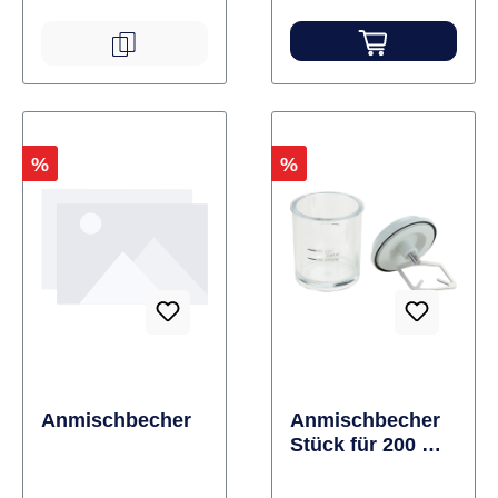
Enden möglich.
Inhalt Achatspatel
Rabatt
Rabatt
%
%
Anmischbecher
Anmischbecher
Stück für 200 ml
inklusive
Rührwerk