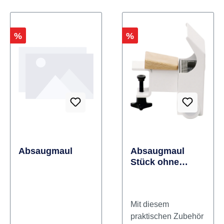
Rabatt
Rabatt
%
%
Absaugmaul
Absaugmaul
Stück ohne
Glasscheibe
Mit diesem
praktischen Zubehör