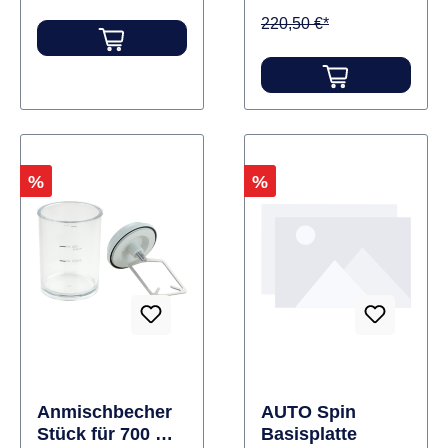
220,50 €*
Rabatt
Rabatt
%
%
Anmischbecher
AUTO Spin
Stück für 700 ml
Basisplatte