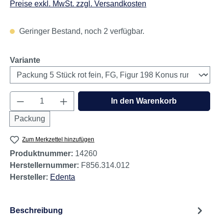
Preise exkl. MwSt. zzgl. Versandkosten
Geringer Bestand, noch 2 verfügbar.
auswählen
Variante
Produkt Anzahl: Gib den gewünschten Wert e
In den Warenkorb
Packung
Zum Merkzettel hinzufügen
Produktnummer:
14260
Herstellernummer:
F856.314.012
Hersteller:
Edenta
Beschreibung