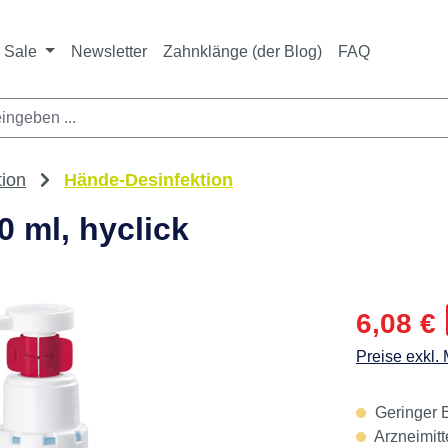
ichtet sich ausschließlich an Zahnarztpraxen und zahnte
nbieter i. S. v. § 13 BGB sowie an branchenfremde Unte
Sale
Newsletter
Zahnklänge (der Blog)
FAQ
tion
Hände-Desinfektion
 ml, hyclick
Verkaufspre
6,08 €
Preise exkl.