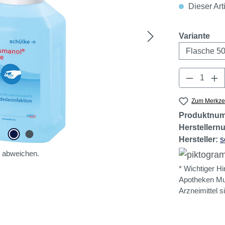
Geringer B
Arzneimitt
Dieser Art
aus
Variante
Produkt 
Zum Merkzet
Produktnu
Hersteller
Hersteller:
s
l abweichen.
* Wichtiger Hi
Apotheken Mun