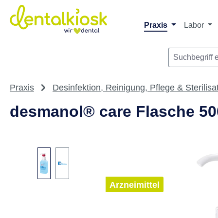
Die dentalkiosk.de Onlinehandelsplattform r
Privatpersonen oder Dritta
m Hauptinhalt springen
Zur Suche springen
Zur Hauptnavigation springen
Praxis
Labor
Praxis
Desinfektion, Reinigung, Pflege & Sterilisa
desmanol® care Flasche 500