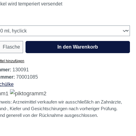
estand, noch 5 verfügbar.
el. Dieser Artikel ist von der Rücknahme ausgeschlossen.
ikel wird temperiert versendet
wählen
Anzahl: Gib den gewünschten Wert ein oder
Flasche
In den Warenkorb
tel hinzufügen
mmer:
130091
nummer:
70001085
chülke
nweis: Arzneimittel verkaufen wir ausschließlich an Zahnärzte,
d-, Kiefer und Gesichtschirurgen nach vorheriger Prüfung.