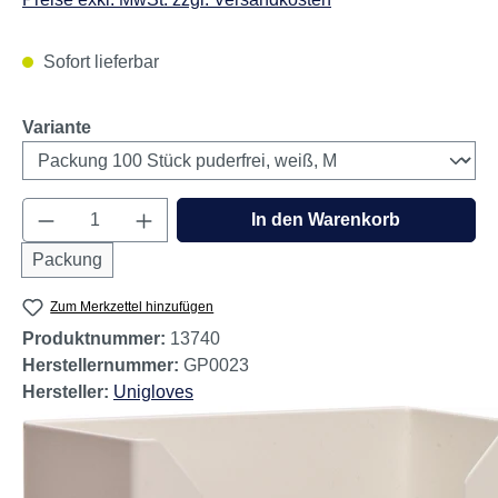
Sofort lieferbar
auswählen
Variante
Produkt Anzahl: Gib den gewünschten Wert e
In den Warenkorb
Packung
Zum Merkzettel hinzufügen
Produktnummer:
13740
Herstellernummer:
GP0023
Hersteller:
Unigloves