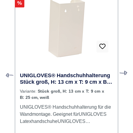
Rabatt
R
%
UNIGLOVES® Handschuhhalterung
Stück groß, H: 13 cm x T: 9 cm x B:
25 cm, weiß
Variante:
Stück groß, H: 13 cm x T: 9 cm x
B: 25 cm, weiß
UNIGLOVES® Handschuhhalterung für die
Wandmontage. Geeignet fürUNIGLOVES
LatexhandschuheUNIGLOVES
VinylhandschuheUNIGLOVES