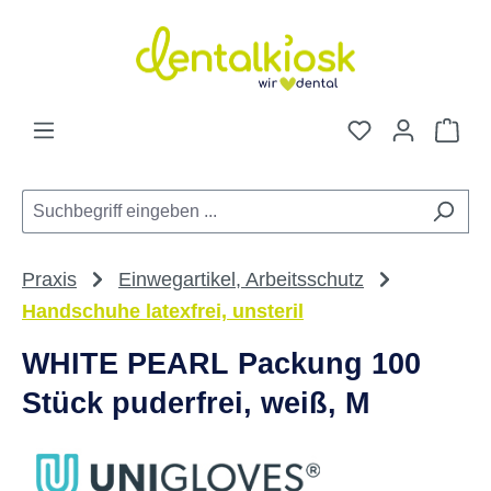
Zum Hauptinhalt springen
Du hast 0 Pro
War
Praxis
Einwegartikel, Arbeitsschutz
Handschuhe latexfrei, unsteril
WHITE PEARL Packung 100
Stück puderfrei, weiß, M