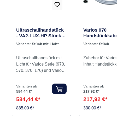
Ultraschallhandstück
Varios 970
- VA2-LUX-HP Stück
Handstückkabe
mit Licht
Variante:
Stück mit Licht
Variante:
Stück
Ultraschallhandstück mit
Zubehör für Vario
Licht für Varios Serie (970,
Inhalt Handstüc
570, 370, 170) und Varios
Combi Pro. Die im
Durchmesser nur ø9,5 mm
Varianten ab
Varianten ab
schmale Front des Varios2
584,44 €*
217,92 €*
LUX Handstücks