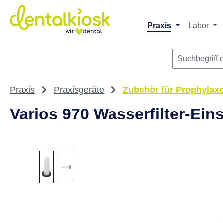
Die dentalkiosk.de Onlinehandelsplattform r
Privatpersonen oder Dritta
m Hauptinhalt springen
Zur Suche springen
Zur Hauptnavigation springen
Praxis
Labor
Praxis
Praxisgeräte
Zubehör für Prophylax
Varios 970 Wasserfilter-Ein