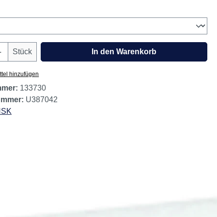
erbar
wählen
Anzahl: Gib den gewünschten Wert ein oder
Stück
In den Warenkorb
tel hinzufügen
mmer:
133730
nummer:
U387042
NSK