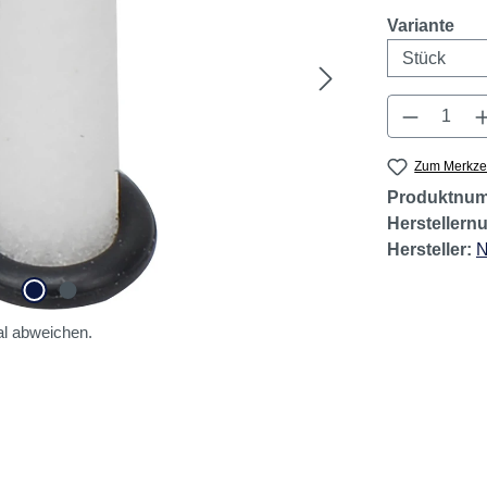
Sofort lief
aus
Variante
Produkt 
Zum Merkzet
Produktnu
Hersteller
Hersteller:
l abweichen.