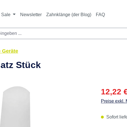
ichtet sich ausschließlich an Zahnarztpraxen und zahnte
nbieter i. S. v. § 13 BGB sowie an branchenfremde Unte
Sale
Newsletter
Zahnklänge (der Blog)
FAQ
e Geräte
satz Stück
Verkaufspre
12,22 
Preise exkl.