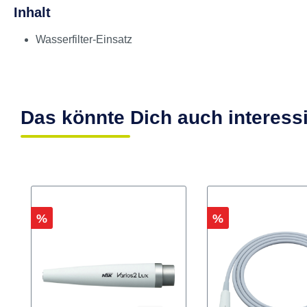
Produktinformationen "Varios 9
Zubehör für Varios 970.
Inhalt
Wasserfilter-Einsatz
Das könnte Dich auch interess
Rabatt
Rabatt
%
%